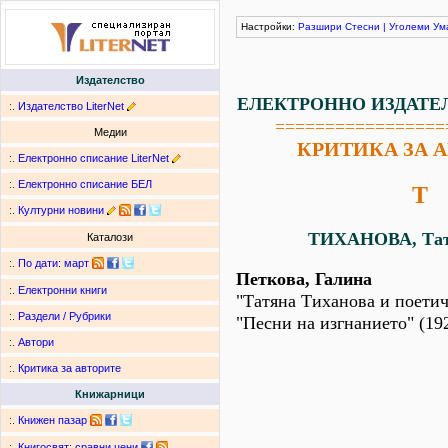
Настройки:
Разшири
Стесни
|
Уголеми
Ум
Издателство
ЕЛЕКТРОННО ИЗДАТЕ
:.
Издателство LiterNet
=================
Медии
КРИТИКА ЗА 
:.
Електронно списание LiterNet
:.
Електронно списание БЕЛ
Т
:.
Културни новини
ТИХАНОВА, Тат
Каталози
:.
По дати
:
март
Петкова, Галина
:.
Електронни книги
"Татяна Тиханова и поетич
:.
Раздели / Рубрики
"Песни на изгнанието" (19
:.
Автори
:.
Критика за авторите
Книжарници
:.
Книжен пазар
:.
Книгосвят: сравни цени