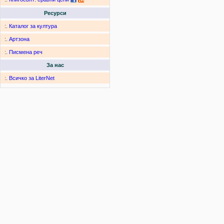
Ресурси
:.
Каталог за култура
:.
Артзона
:.
Писмена реч
За нас
:.
Всичко за LiterNet