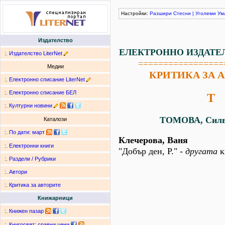
Настройки:
Разшири
Стесни
|
Уголеми
Ум
Издателство
ЕЛЕКТРОННО ИЗДАТЕ
:.
Издателство LiterNet
=================
Медии
КРИТИКА ЗА 
:.
Електронно списание LiterNet
:.
Електронно списание БЕЛ
Т
:.
Културни новини
ТОМОВА, Силв
Каталози
:.
По дати
:
март
Клечерова, Ваня
:.
Електронни книги
"Добър ден, Р." -
другата
к
:.
Раздели / Рубрики
:.
Автори
:.
Критика за авторите
Книжарници
:.
Книжен пазар
:.
Книгосвят: сравни цени