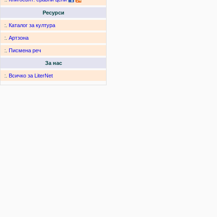
Ресурси
:.
Каталог за култура
:.
Артзона
:.
Писмена реч
За нас
:.
Всичко за LiterNet