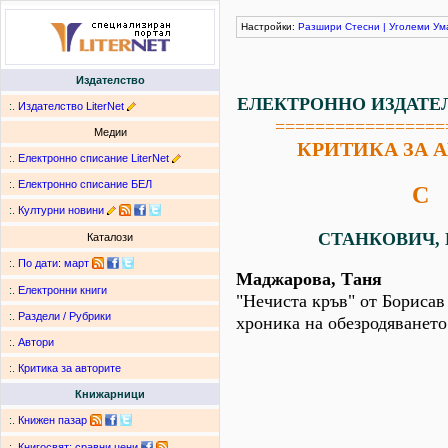
Настройки:
Разшири
Стесни
|
Уголеми
Ум
Издателство
ЕЛЕКТРОННО ИЗДАТЕ
:.
Издателство LiterNet
=================
Медии
КРИТИКА ЗА 
:.
Електронно списание LiterNet
:.
Електронно списание БЕЛ
С
:.
Културни новини
СТАНКОВИЧ, Б
Каталози
:.
По дати
:
март
Маджарова, Таня
:.
Електронни книги
"Нечиста кръв" от Борисав
:.
Раздели / Рубрики
хроника на обезродяването
:.
Автори
:.
Критика за авторите
Книжарници
:.
Книжен пазар
:.
Книгосвят: сравни цени