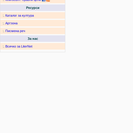
Ресурси
:.
Каталог за култура
:.
Артзона
:.
Писмена реч
За нас
:.
Всичко за LiterNet