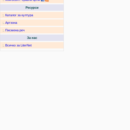
Ресурси
:.
Каталог за култура
:.
Артзона
:.
Писмена реч
За нас
:.
Всичко за LiterNet