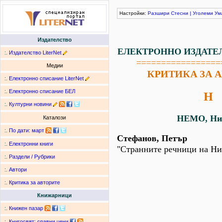
Настройки:
Разшири
Стесни
|
Уголеми
Ум
Издателство
ЕЛЕКТРОННО ИЗДАТЕ
:.
Издателство LiterNet
=================
Медии
КРИТИКА ЗА 
:.
Електронно списание LiterNet
:.
Електронно списание БЕЛ
Н
:.
Културни новини
НЕМО, Ни
Каталози
:.
По дати
:
март
Стефанов, Петър
:.
Електронни книги
"Странните речници на Ни
:.
Раздели / Рубрики
:.
Автори
:.
Критика за авторите
Книжарници
:.
Книжен пазар
:.
Книгосвят: сравни цени