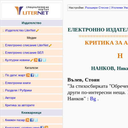
Настройки:
Разшири
Стесни
|
Уголеми
Ум
Издателство
ЕЛЕКТРОННО ИЗДАТЕ
:.
Издателство LiterNet
=================
Медии
КРИТИКА ЗА 
:.
Електронно списание LiterNet
:.
Електронно списание БЕЛ
Н
:.
Културни новини
НАНКОВ, Ники
Каталози
:.
По дати
:
март
Вълев, Стоян
:.
Електронни книги
"За стихосбирката "Обрече
:.
Раздели / Рубрики
други по-интересни неща.
Нанков" :
Bg
.
:.
Автори
:.
Критика за авторите
Книжарници
:.
Книжен пазар
:.
Книгосвят: сравни цени