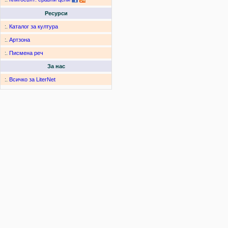
Ресурси
:.
Каталог за култура
:.
Артзона
:.
Писмена реч
За нас
:.
Всичко за LiterNet