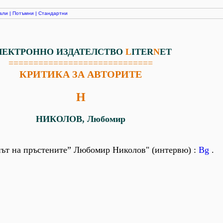
али
|
Потъмни
|
Стандартни
ЛЕКТРОННО ИЗДАТЕЛСТВО
L
ITER
N
ET
=============================
КРИТИКА ЗА АВТОРИТЕ
Н
НИКОЛОВ, Любомир
нът на пръстените” Любомир Николов" (интервю) :
Bg
.