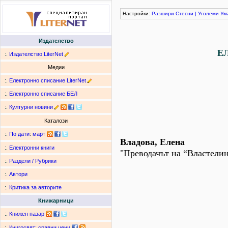
Настройки:
Разшири
Стесни
|
Уголеми
Ум
Издателство
Е
:.
Издателство LiterNet
Медии
:.
Електронно списание LiterNet
:.
Електронно списание БЕЛ
:.
Културни новини
Каталози
:.
По дати
:
март
Владова, Елена
:.
Електронни книги
"Преводачът на “Властели
:.
Раздели / Рубрики
:.
Автори
:.
Критика за авторите
Книжарници
:.
Книжен пазар
:.
Книгосвят: сравни цени