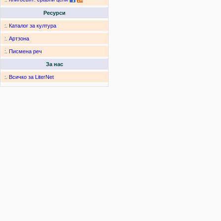
Ресурси
:.
Каталог за култура
:.
Артзона
:.
Писмена реч
За нас
:.
Всичко за LiterNet