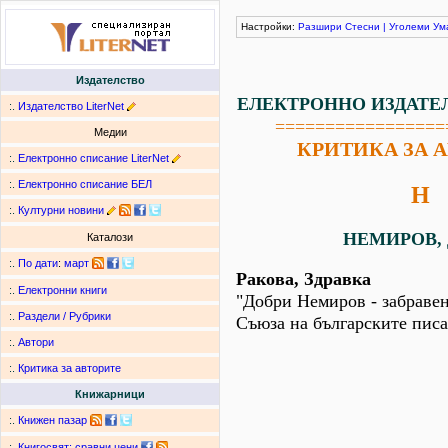
Настройки:
Разшири
Стесни
|
Уголеми
Ум
Издателство
ЕЛЕКТРОННО ИЗДАТЕ
:.
Издателство LiterNet
=================
Медии
КРИТИКА ЗА 
:.
Електронно списание LiterNet
:.
Електронно списание БЕЛ
Н
:.
Културни новини
НЕМИРОВ, 
Каталози
:.
По дати
:
март
Ракова, Здравка
:.
Електронни книги
"Добри Немиров - забравен
:.
Раздели / Рубрики
Съюза на българските писа
:.
Автори
:.
Критика за авторите
Книжарници
:.
Книжен пазар
:.
Книгосвят: сравни цени