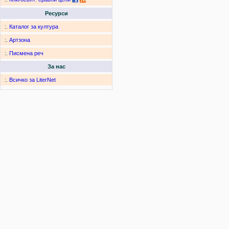
Ресурси
:.
Каталог за култура
:.
Артзона
:.
Писмена реч
За нас
:.
Всичко за LiterNet