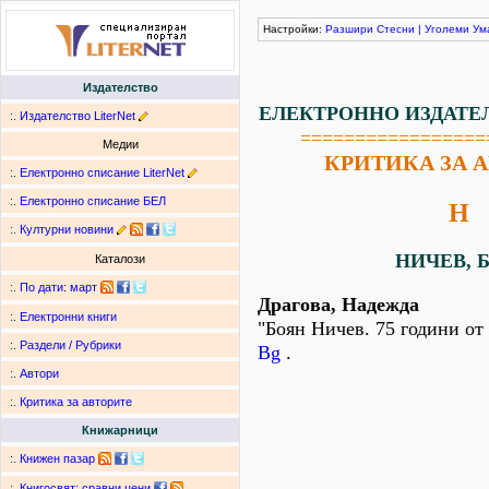
Настройки:
Разшири
Стесни
|
Уголеми
Ум
Издателство
ЕЛЕКТРОННО ИЗДАТЕ
:.
Издателство LiterNet
=================
Медии
КРИТИКА ЗА 
:.
Електронно списание LiterNet
:.
Електронно списание БЕЛ
Н
:.
Културни новини
НИЧЕВ, Б
Каталози
:.
По дати
:
март
Драгова, Надежда
:.
Електронни книги
"Боян Ничев. 75 години от
:.
Раздели / Рубрики
Bg
.
:.
Автори
:.
Критика за авторите
Книжарници
:.
Книжен пазар
:.
Книгосвят: сравни цени