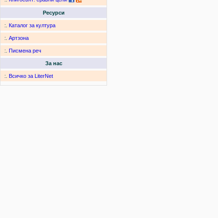
Ресурси
:.
Каталог за култура
:.
Артзона
:.
Писмена реч
За нас
:.
Всичко за LiterNet