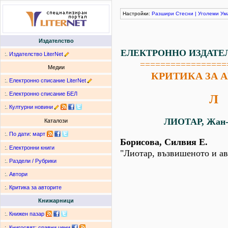
Настройки:
Разшири
Стесни
|
Уголеми
Ум
Издателство
ЕЛЕКТРОННО ИЗДАТЕ
:.
Издателство LiterNet
=================
Медии
КРИТИКА ЗА 
:.
Електронно списание LiterNet
:.
Електронно списание БЕЛ
Л
:.
Културни новини
ЛИОТАР, Жан-
Каталози
:.
По дати
:
март
Борисова, Силвия Е.
:.
Електронни книги
"Лиотар, възвишеното и ав
:.
Раздели / Рубрики
:.
Автори
:.
Критика за авторите
Книжарници
:.
Книжен пазар
:.
Книгосвят: сравни цени