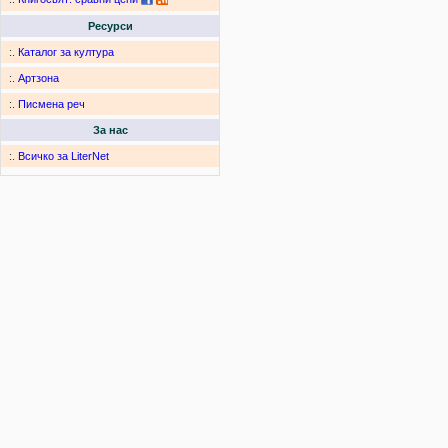
Ресурси
:.
Каталог за култура
:.
Артзона
:.
Писмена реч
За нас
:.
Всичко за LiterNet