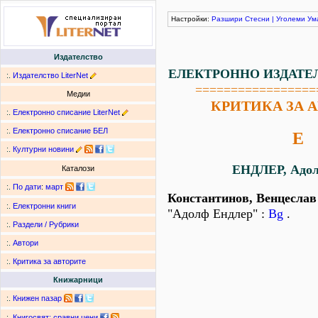
Настройки:
Разшири
Стесни
|
Уголеми
Ум
Издателство
ЕЛЕКТРОННО ИЗДАТЕ
:.
Издателство LiterNet
=================
Медии
КРИТИКА ЗА 
:.
Електронно списание LiterNet
:.
Електронно списание БЕЛ
Е
:.
Културни новини
ЕНДЛЕР, Адол
Каталози
:.
По дати
:
март
Константинов, Венцеслав
:.
Електронни книги
"Адолф Ендлер" :
Bg
.
:.
Раздели / Рубрики
:.
Автори
:.
Критика за авторите
Книжарници
:.
Книжен пазар
:.
Книгосвят: сравни цени