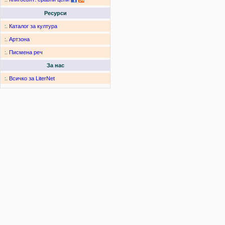
Ресурси
:.
Каталог за култура
:.
Артзона
:.
Писмена реч
За нас
:.
Всичко за LiterNet