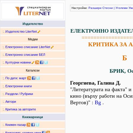
Настройки:
Разшири
Стесни
|
Уголеми
Ум
Издателство
ЕЛЕКТРОННО ИЗДАТЕ
:.
Издателство LiterNet
=================
Медии
КРИТИКА ЗА 
:.
Електронно списание LiterNet
:.
Електронно списание БЕЛ
Б
:.
Културни новини
БРИК, О
Каталози
:.
По дати
:
март
Георгиева, Галина Д.
:.
Електронни книги
"Литературата на факта" и
:.
Раздели / Рубрики
кино (върху работи на Оси
Вертов)" :
Bg
.
:.
Автори
:.
Критика за авторите
Книжарници
:.
Книжен пазар
:.
Книгосвят: сравни цени