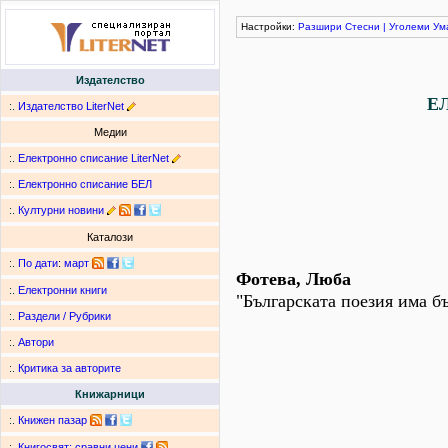
Настройки:
Разшири
Стесни
|
Уголеми
Ум
Издателство
Е
:.
Издателство LiterNet
Медии
:.
Електронно списание LiterNet
:.
Електронно списание БЕЛ
:.
Културни новини
Каталози
:.
По дати
:
март
Фотева, Люба
:.
Електронни книги
"Българската поезия има 
:.
Раздели / Рубрики
:.
Автори
:.
Критика за авторите
Книжарници
:.
Книжен пазар
:.
Книгосвят: сравни цени