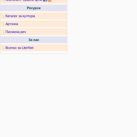
Ресурси
:.
Каталог за култура
:.
Артзона
:.
Писмена реч
За нас
:.
Всичко за LiterNet