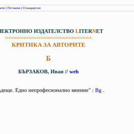
али
|
Потъмни
|
Стандартни
ЛЕКТРОННО ИЗДАТЕЛСТВО
L
ITER
N
ET
=============================
КРИТИКА ЗА АВТОРИТЕ
Б
БЪРЗАКОВ, Иван //
web
бъдеще. Едно непрофесионално мнение" :
Bg
.