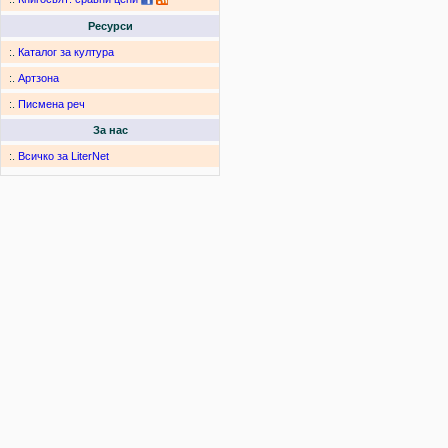
Ресурси
:.
Каталог за култура
:.
Артзона
:.
Писмена реч
За нас
:.
Всичко за LiterNet