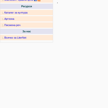
.
Ресурси
:.
Каталог за култура
:.
Артзона
:.
Писмена реч
За нас
:.
Всичко за LiterNet