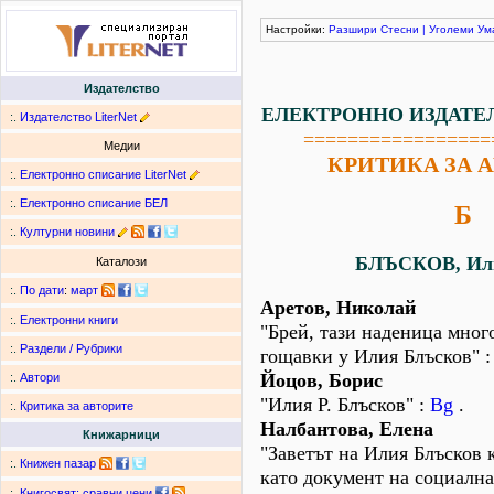
Настройки:
Разшири
Стесни
|
Уголеми
Ум
Издателство
ЕЛЕКТРОННО ИЗДАТЕ
:.
Издателство LiterNet
=================
Медии
КРИТИКА ЗА 
:.
Електронно списание LiterNet
:.
Електронно списание БЕЛ
Б
:.
Културни новини
БЛЪСКОВ, Или
Каталози
:.
По дати
:
март
Аретов, Николай
:.
Електронни книги
"Брей, тази наденица мног
:.
Раздели / Рубрики
гощавки у Илия Блъсков" 
Йоцов, Борис
:.
Автори
"Илия Р. Блъсков" :
Bg
.
:.
Критика за авторите
Налбантова, Елена
Книжарници
"Заветът на Илия Блъсков 
:.
Книжен пазар
като документ на социална
:.
Книгосвят: сравни цени