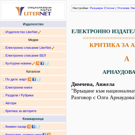
Настройки:
Разшири
Стесни
|
Уголеми
Ум
Издателство
ЕЛЕКТРОННО ИЗДАТЕ
:.
Издателство LiterNet
=================
Медии
КРИТИКА ЗА 
:.
Електронно списание LiterNet
:.
Електронно списание БЕЛ
А
:.
Културни новини
АРНАУДОВА,
Каталози
:.
По дати
:
март
Димчева, Анжела
:.
Електронни книги
"Връщане към националнат
:.
Раздели / Рубрики
Разговор с Олга Арнаудова
:.
Автори
:.
Критика за авторите
Книжарници
:.
Книжен пазар
:.
Книгосвят: сравни цени