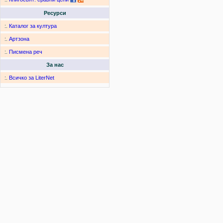
Ресурси
:.
Каталог за култура
:.
Артзона
:.
Писмена реч
За нас
:.
Всичко за LiterNet