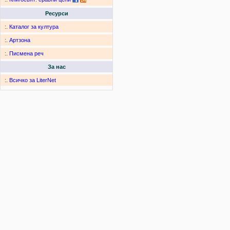
Ресурси
:.
Каталог за култура
:.
Артзона
:.
Писмена реч
За нас
:.
Всичко за LiterNet