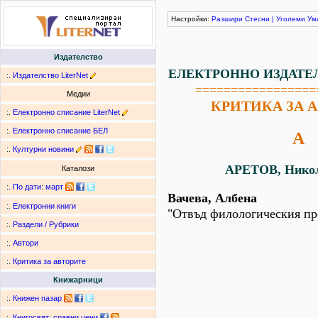
Настройки:
Разшири
Стесни
|
Уголеми
Ум
Издателство
ЕЛЕКТРОННО ИЗДАТЕ
:.
Издателство LiterNet
=================
Медии
КРИТИКА ЗА 
:.
Електронно списание LiterNet
:.
Електронно списание БЕЛ
А
:.
Културни новини
АРЕТОВ, Никол
Каталози
:.
По дати
:
март
Вачева, Албена
:.
Електронни книги
"Отвъд филологическия пр
:.
Раздели / Рубрики
:.
Автори
:.
Критика за авторите
Книжарници
:.
Книжен пазар
:.
Книгосвят: сравни цени