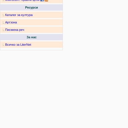
Ресурси
:.
Каталог за култура
:.
Артзона
:.
Писмена реч
За нас
:.
Всичко за LiterNet