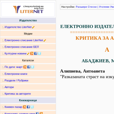
Настройки:
Разшири
Стесни
|
Уголеми
Ум
Издателство
ЕЛЕКТРОННО ИЗДАТЕ
:.
Издателство LiterNet
=================
Медии
КРИТИКА ЗА 
:.
Електронно списание LiterNet
:.
Електронно списание БЕЛ
А
:.
Културни новини
АБАДЖИЕВ, М
Каталози
:.
По дати
:
март
Алипиева, Антоанета
:.
Електронни книги
"Разказаната страст на изк
:.
Раздели / Рубрики
:.
Автори
:.
Критика за авторите
Книжарници
:.
Книжен пазар
:.
Книгосвят: сравни цени