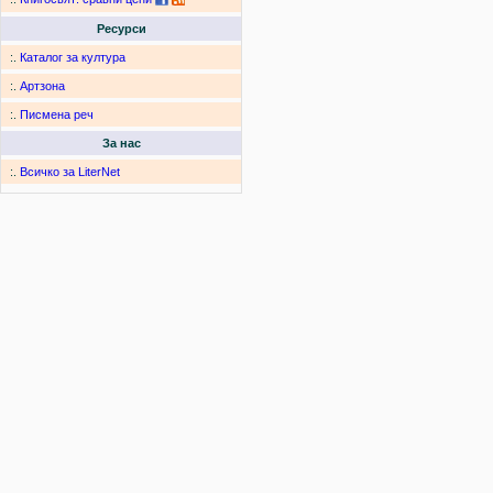
Ресурси
:.
Каталог за култура
:.
Артзона
:.
Писмена реч
За нас
:.
Всичко за LiterNet