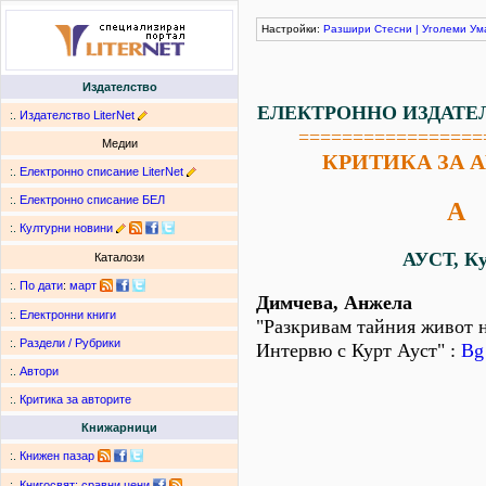
Настройки:
Разшири
Стесни
|
Уголеми
Ум
Издателство
ЕЛЕКТРОННО ИЗДАТЕ
:.
Издателство LiterNet
=================
Медии
КРИТИКА ЗА 
:.
Електронно списание LiterNet
:.
Електронно списание БЕЛ
А
:.
Културни новини
АУСТ, К
Каталози
:.
По дати
:
март
Димчева, Анжела
:.
Електронни книги
"Разкривам тайния живот 
:.
Раздели / Рубрики
Интервю с Курт Ауст" :
Bg
:.
Автори
:.
Критика за авторите
Книжарници
:.
Книжен пазар
:.
Книгосвят: сравни цени