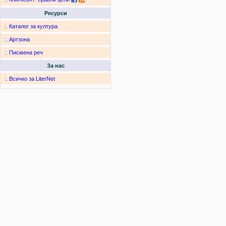
Ресурси
:.
Каталог за култура
:.
Артзона
:.
Писмена реч
За нас
:.
Всичко за LiterNet