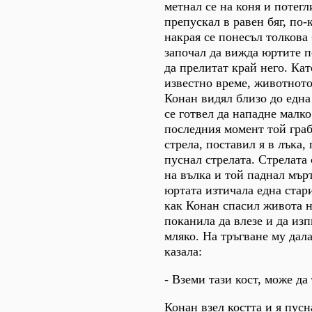
метнал се на коня и потегл
препускал в равен бяг, по-
накрая се понесъл толкова 
започал да вижда юртите п
да прелитат край него. Кат
известно време, животното
Конан видял близо до една
се готвел да нападне малк
последния момент той граб
стрела, поставил я в лъка,
пуснал стрелата. Стрелата 
на вълка и той паднал мърт
юртата изтичала една стар
как Конан спасил живота н
поканила да влезе и да изп
мляко. На тръгване му дала
казала:
- Вземи тази кост, може да
Конан взел косттa и я пусн