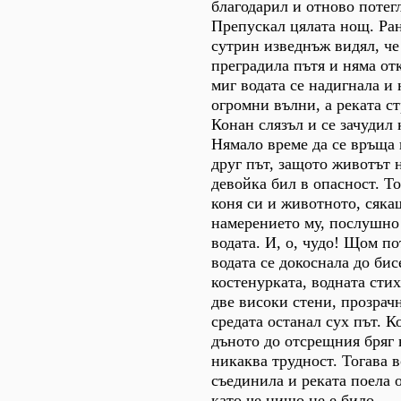
благодарил и отново потегл
Препускал цялата нощ. Ран
сутрин изведнъж видял, че
преградила пътя и няма отк
миг водата се надигнала и 
огромни вълни, а реката с
Конан слязъл и се зачудил 
Нямало време да се връща 
друг път, защото животът 
девойка бил в опасност. Т
коня си и животното, сяка
намерението му, послушно
водата. И, о, чудо! Щом по
водата се докоснала до бис
костенурката, водната стих
две високи стени, прозрачн
средата останал сух път. 
дъното до отсрещния бряг 
никаква трудност. Тогава в
съединила и реката поела 
като че нищо не е било.