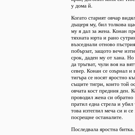
у дома й.
Когато старият овчар видял
дъщеря му, бил толкова щас
му я дал за жена. Конан п
тяхната юрта и рано сутри
възседнали отново пъстрия
побързат, защото вече изт
срок, даден му от хана. Н
да тръгват, чули воя на вя
север. Конан се озърнал и 
тигъра се носят яростно къ
същите тигри, които той ос
овчата кост предния ден. 
проводил жена си обратно 
пратил една стрела и убил 
това изтеглил меча си и се
посрещне останалите.
Последвала яростна битка.