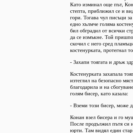
Като изминал още път, Кон
степта, приближил се и вид
гори. Тогава чул писъци з
едно хълмче голяма костен
бил обградил от всички ст
да се измъкне. Той пришпо
скочил с него сред пламъци
костенурката, протегнал то
- Захапи тоягата и дръж зд
Костенурката захапала тояг
изтеглил на безопасно мяст
благодарила и на сбогуван
голям бисер, като казала:
- Вземи този бисер, може д
Конан взел бисера и го му
После продължил пътя си и
юрти. Там видял един стар