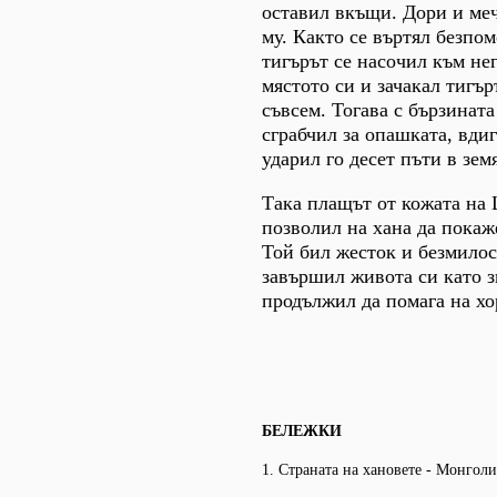
оставил вкъщи. Дори и меч
му. Както се въртял безпо
тигърът се насочил към не
мястото си и зачакал тигъ
съвсем. Тогава с бързината
сграбчил за опашката, вдиг
ударил го десет пъти в земя
Така плащът от кожата на 
позволил на хана да покаж
Той бил жесток и безмилос
завършил живота си като з
продължил да помага на хо
БЕЛЕЖКИ
1. Страната на хановете - Монголи