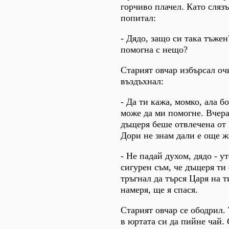
горчиво плачел. Като слязъ
попитал:
- Дядо, защо си така тъжен
помогна с нещо?
Старият овчар избърсал очи
въздъхнал:
- Да ти кажа, момко, ала бо
може да ми помогне. Вчер
дъщеря беше отвлечена от 
Дори не знам дали е още ж
- Не падай духом, дядо - у
сигурен съм, че дъщеря ти 
тръгнал да търся Царя на т
намеря, ще я спася.
Старият овчар се ободрил.
в юртата си да пийне чай.