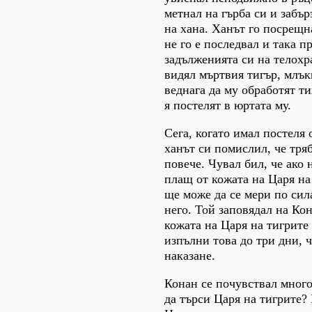
метнал на гърба си и забъ
на хана. Ханът го посрещн
не го е последвал и така п
задълженията си на телохр
видял мъртвия тигър, млък
веднага да му обработят ти
я постелят в юртата му.
Сега, когато имал постеля 
ханът си помислил, че тря
повече. Чувал бил, че ако 
плащ от кожата на Царя на
ще може да се мери по сил
него. Той заповядал на Ко
кожата на Царя на тигрите 
изпълни това до три дни, 
наказане.
Конан се почувствал много
да търси Царя на тигрите? 