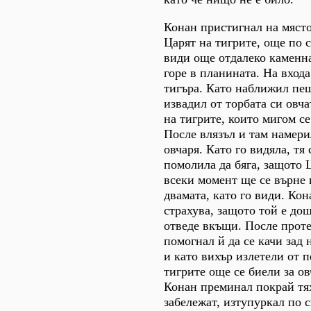
Конан пристигнал на място
Царят на тигрите, още по с
види още отдалеко каменн
горе в планината. На входа
тигъра. Като наближил пе
извадил от торбата си овча
на тигрите, които мигом се
После влязъл и там намери
овчаря. Като го видяла, тя 
помолила да бяга, защото 
всеки момент ще се върне 
двамата, като го види. Кон
страхува, защото той е дош
отведе вкъщи. После проте
помогнал й да се качи зад 
и като вихър излетели от 
тигрите още се биели за ов
Конан преминал покрай тях
забележат, изтупуркал по 