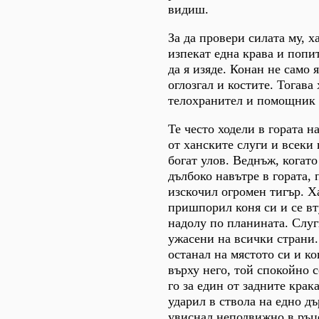
видиш.
За да провери силата му, х
изпекат една крава и попи
да я изяде. Конан не само я
оглозгал и костите. Тогава 
телохранител и помощник 
Те често ходели в гората 
от ханските слуги и всеки
богат улов. Веднъж, когат
дълбоко навътре в гората, 
изскочил огромен тигър. Х
пришпорил коня си и се вт
надолу по планината. Слуг
ужасени на всички страни
останал на мястото си и ко
върху него, той спокойно с
го за един от задните крака
ударил в ствола на едно д
увиснал неподвижно в ръце