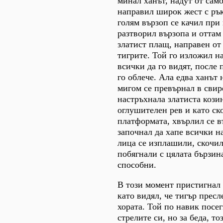
минал ханът, надут от сам
направил широк жест с рък
голям вързоп се качил при 
разтворил вързопа и оттам
златист плащ, направен от
тигрите. Той го изложил на
всички да го видят, после 
го облече. Ала едва ханът
мигом се превърнал в свир
настръхнала златиста кози
оглушителен рев и като ск
платформата, хвърлил се в
започнал да хапе всички 
лица се изплашили, скочил
побягнали с цялата бързина
способни.
В този момент пристигнал
като видял, че тигър пресл
хората. Той по навик посе
стрелите си, но за беда, то