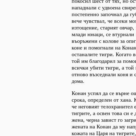
покосил шест от тях, но ос
нападнали с удвоена свире
постепенно започнал да гу
вече чувствал, че всеки м
изтощение, старият овчар, 
млади юнаци, се втурнали 
въоръжени с колове за опи
коне и помогнали на Конан
останалите тигри. Когато 
той им благодарил за помо
всички убити тигри, а той 
отново възседнали коня и 
дома.
Конан успял да се върне о
срока, определен от хана. 
че неговият телохранител 
тигрите, а освен това си е
жена, черна завист го загр
жената на Конан да му на
кожата на Царя на тигрите