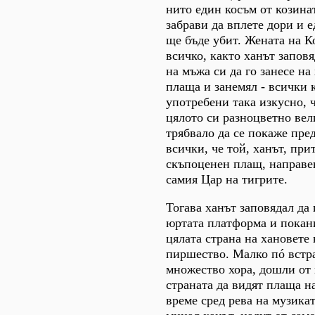
нито един косъм от козинат
забрави да вплете дори и 
ще бъде убит. Жената на К
всичко, както ханът заповя
на мъжа си да го занесе на
плаща и занемял - всички 
употребени така изкусно, 
цялото си разноцветно вел
трябвало да се покаже пред
всички, че той, ханът, при
скъпоценен плащ, направен
самия Цар на тигрите.
Тогава ханът заповядал да
юртата платформа и покан
цялата страна на хановете 
пиршество. Малко пó встр
множество хора, дошли от
страната да видят плаща н
време сред рева на музика