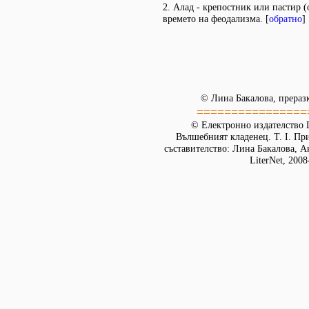
2. Алад - крепостник или пастир (
времето на феодализма. [
обратно
]
© Лина Бакалова, прераз
================
© Електронно издателство L
Вълшебният кладенец. Т. I. Пр
съставителство: Лина Бакалова, А
LiterNet, 2008