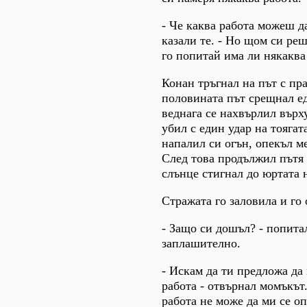
- Че каква работа можеш д
казали те. - Но щом си ре
го попитай има ли някаква 
Конан тръгнал на път с пр
половината път срещнал ед
веднага се нахвърлил върху
убил с един удар на тоягата
напалил си огън, опекъл ме
След това продължил пътя 
слънце стигнал до юртата н
Стражата го заловила и го 
- Защо си дошъл? - попита
заплашително.
- Искам да ти предложа да
работа - отвърнал момъкът.
работа не може да ми се о