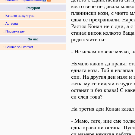
която вече не давала мляк
Ресурси
планински кози, с чието мл
:.
Каталог за култура
едва се прехранвали. Наре
:.
Артзона
Растял Конан не с дни, а с
:.
Писмена реч
станал висок колкото баща 
родителите си:
За нас
:.
Всичко за LiterNet
- Не искам повече мляко, з
Нямало какво да правят ст
едната коза. Той я излапал
спи. На другия ден изял и 
жена му се видели в чудо:
останат и без крава! С как
си след това?
На третия ден Конан казал
- Мамо, тате, ние сме толк
една крава ни остана. Пусн
си намеря някаква работа.