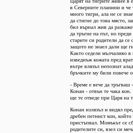
Царят на тигрите живее в 
в Северните планини и че 
много тигри, ала не се зна
да стигне до това място, з
бил върнал жив да разкаже
да тръгне на път, но пред
старите си родители да се с
защото не знаел дали ще г
Както седели мълчаливо в 
изведнъж кожата пред врат
вътре влязъл непознат алад
бръчките му били повече от
- Време е вече да тръгваш 
Конан - отвън те чака кон.
ще те отведе при Царя на т
Конан излязъл и видял пре
дребен петнист кон, който
пристъпвал. Момъкът се сб
родителите си, взел си меч