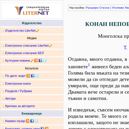
Настройки:
Разшири
Стесни
|
Уголеми
Ум
КОНАН НЕПО
Издателство
:.
Издателство LiterNet
Монголска пр
Медии
:.
Електронно списание LiterNet
Т.
:.
Електронно списание БЕЛ
Отдавна, много отдавна, в 
:.
Културни новини
1
хановете
живеел беден ал
Каталози
Голяма била мъката на тези
:.
По дати
:
март
можели да си отгледат дет
:.
Електронни книги
умирали, още преди да нав
Двамата вече остарели и с
:.
Раздели / Рубрики
тъжни и самотни.
:.
Автори
:.
Критика за авторите
И изведнъж, съвсем неочак
Книжарници
родила момче. Те много се 
:.
Книжен пазар
изплашили, защото не знае
детето с единствената си п
:.
Книгосвят: сравни цени