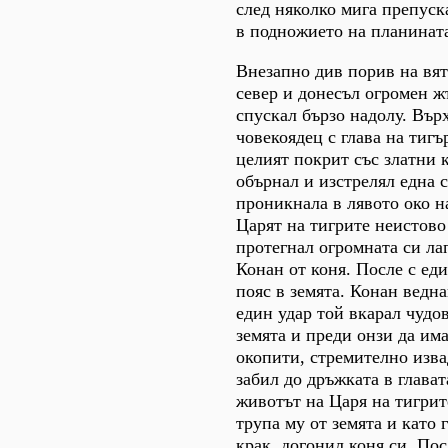
след няколко мига препуск
в подножието на планинат
Внезапно див порив на вят
север и донесъл огромен ж
спускал бързо надолу. Вър
човекоядец с глава на тигъ
целият покрит със златни 
обърнал и изстрелял една с
проникнала в лявото око н
Царят на тигрите неистово
протегнал огромната си ла
Конан от коня. После с еди
пояс в земята. Конан ведна
един удар той вкарал чудо
земята и преди онзи да има
окопити, стремително изва
забил до дръжката в глава
животът на Царя на тигрит
трупа му от земята и като 
крак, догонил коня си. Пос