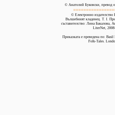
© Анатолий Буковски, превод о
================
© Електронно издателство L
Вълшебният кладенец. Т. I. Пр
съставителство: Лина Бакалова, А
LiterNet, 2008
Приказката е преведена по: Basil H
Folk-Tales. Londo