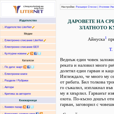
Настройки:
Разшири
Стесни
|
Уголеми
Ум
ДАРОВЕТЕ НА СР
Издателство
ЗЛАТНОТО К
:.
Издателство LiterNet
Медии
1
Айнуска
пр
:.
Електронно списание LiterNet
:.
Електронно списание БЕЛ
Т.
:.
Културни новини
Веднъж един човек заложи
Каталози
реката и нaловил много ри
:.
По дати
:
март
долетял един гарван и кацн
:.
Електронни книги
Изглеждало, че много му се
:.
Раздели / Рубрики
от рибата. Бил толкова тро
го съжалил, изплакнал във
:.
Автори
му я хвърлил. Гарванът изя
:.
Критика за авторите
охота. По-късно дошъл отн
Книжарници
гарван, заговорил с човешк
:.
Книжен пазар
:.
Книгосвят: сравни цени