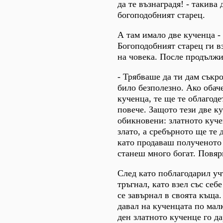
да те възнаградя! - такива
богоподобният старец.
А там имало две кученца -
Богоподобният старец ги вз
на човека. После продължи
- Трябваше да ти дам съкр
било безполезно. Ако обаче
кученца, те ще те облагоде
повече. Защото тези две ку
обикновени: златното куче
злато, а сребърното ще те 
като продаваш полученото
станеш много богат. Повяр
След като поблагодарил уч
тръгнал, като взел със себ
се завърнал в своята къща.
давал на кученцата по мал
ден златното кученце го да