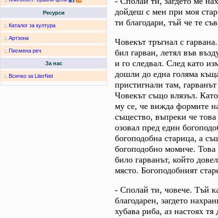
- Сполай ти, загдето ме на
дойдеш с мен при моя стар
Ресурси
ти благодари, тъй че те съ
:.
Каталог за култура
:.
Артзона
Човекът тръгнал с гарвана
бил гарван, летял във възд
:.
Писмена реч
и го следвал. След като из
За нас
дошли до една голяма къща
:.
Всичко за LiterNet
пристигнали там, гарванът
Човекът също влязъл. Като
му се, че вижда формите н
същество, въпреки че това 
озовал пред един богоподо
богоподобна старица, а съ
богоподобно момиче. Това
било гарванът, който довел
място. Богоподобният стар
- Сполай ти, човече. Тъй к
благодарен, загдето нахра
хубава риба, аз настоях тя 