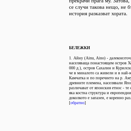
прекрачи прага му. Затова,
се случи такова нещо, не 
история разказват хората.
БЕЛЕЖКИ
1. Айну (Ainu, Aino) - далекоизто
населяваща понастоящем остров Х
000 д.), остров Сахалин и Курилск
че в миналото са живели и в най-
Камчатка и по поречието на р. Аму
древните племена, населявали Япо
различават от японския етнос - те 
яка костна структура и европеидни
доколкото е запазен, е коренно ра
[
обратно
]