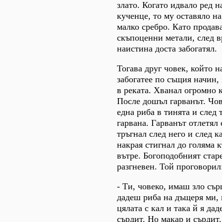
злато. Когато идвало ред н
кученце, то му оставяло на
малко сребро. Като продав
скъпоценни метали, след в
наистина доста забогатял.
Тогава друг човек, който н
забогатее по същия начин,
в реката. Хванал огромно 
После дошъл гарванът. Чов
една риба в тинята и след 
гарвана. Гарванът отлетял 
тръгнал след него и след к
накрая стигнал до голяма 
вътре. Богоподобният стар
разгневен. Той проговорил
- Ти, човеко, имаш зло сър
дадеш риба на дъщеря ми, 
цялата с кал и така й я дад
сърдит. Но макар и сърдит,