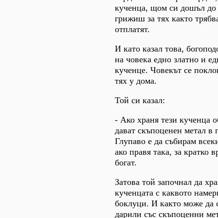
кученца, щом си дошъл до 
грижиш за тях както трябва
отплатят.
И като казал това, богопод
на човека едно златно и е
кученце. Човекът се покло
тях у дома.
Той си казал:
- Ако храня тези кученца 
дават скъпоценен метал в 
Глупаво е да събирам всек
ако правя така, за кратко 
богат.
Затова той започнал да хр
кученцата с каквото намер
боклуци. И както може да с
дарили със скъпоценни мет