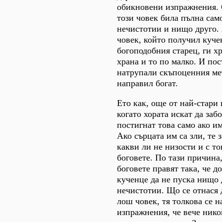
обикновени изпражнения. 
този човек била пълна сам
нечистотии и нищо друго.
човек, който получил куче
богоподобния старец, ги х
храна и то по малко. И по
натрупали скъпоценния мет
направил богат.
Ето как, още от най-стари 
когато хората искат да забо
постигнат това само ако и
Ако сърцата им са зли, те 
какви ли не низости и с то
боговете. По тази причина,
боговете правят така, че д
кученце да не пуска нищо 
нечистотии. Що се отнася 
лош човек, тя толкова се 
изпражнения, че вече нико