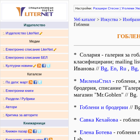
Настройки:
Разшири
Стесни
|
Уголеми
Ум
Уеб каталог
>
Изкуства
>
Изобрази
Гоблени
Издателство
:.
Издателство LiterNet
ГОБЛЕ
Медии
:.
Електронно списание LiterNet
* Солария - галерия за го
:.
Електронно списание БЕЛ
класифицирани; mailing lis
:.
Културни новини
Иванова //
Bg, En, Ru
,
Bg,
Каталози
*
МиленаСтил
- гоблени,
:.
По дати
:
март
бродерия, списание "Галер
:.
Електронни книги
магазин "Mr.Goblen" // Bg.
:.
Раздели / Рубрики
*
Гоблени и бродерии
// B
:.
Автори
:.
Критика за авторите
*
Савка Кехайова
- гоблени
Книжарници
*
Елена Ботева
- гоблени 
:.
Книжен пазар
Lab.
:.
Книгосвят: сравни цени