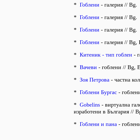
*
Гоблени
- галерия // Bg.
*
Гоблени
- галерия // Bg.
*
Гоблени
- галерия // Bg.
*
Гоблени
- галерия // Bg, 
*
Китеник - тип гоблен
- г
*
Вачеви
- гоблени // Bg, 
*
Зоя Петрова
- частна кол
*
Гоблени Бургас
- гоблени
*
Gobelins
- виртуална гал
изработени в България // B
*
Гоблени и пана
- гоблени