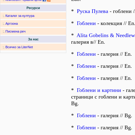
Ресурси
*
Руска Пулева
- гоблени /
:.
Каталог за култура
*
Гоблени
- колекция // En
:.
Артзона
:.
Писмена реч
*
Alita Gobelins & Needlew
За нас
галерия в// En.
:.
Всичко за LiterNet
*
Гоблени
- галерия // En.
*
Гоблени
- галерия // En.
*
Гоблени
- галерия // En.
*
Гоблени и картини
- гал
страници с гоблени и карти
Bg.
*
Гоблени
- галерия // Bg.
*
Гоблени
- галерия // Bg.