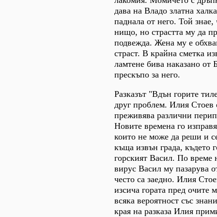
дава на Владо златна халка,
паднала от него. Той знае, 
нищо, но страстта му да п
подвежда. Жена му е обхва
страст. В крайна сметка и
ламтене бива наказано от 
прескъпо за него.
Разказът "Вдън горите тил
друг проблем. Илия Стоев 
преживява различни перип
Новите времена го изправя
които не може да реши и се
къща извън града, където 
горският Васил. По време 
вирус Васил му пазарува о
често са заедно. Илия Стое
изсича гората пред очите м
всяка вероятност със знани
края на разказа Илия прим