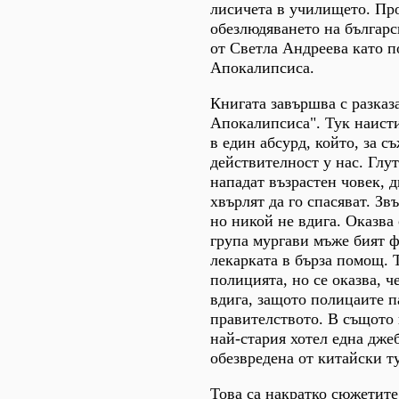
лисичета в училището. Пр
обезлюдяването на българс
от Светла Андреева като 
Апокалипсиса.
Книгата завършва с разказ
Апокалипсиса". Тук наист
в един абсурд, който, за с
действителност у нас. Глу
нападат възрастен човек, 
хвърлят да го спасяват. Зв
но никой не вдига. Оказва 
група мургави мъже бият 
лекарката в бърза помощ. Т
полицията, но се оказва, ч
вдига, защото полицаите п
правителството. В същото 
най-стария хотел една дже
обезвредена от китайски т
Това са накратко сюжетите