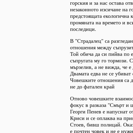
горския и за нас остава от
незаконното изсичане на г
предстоящата екологична к
промяната на времето и вс
последици.
В "Страдалец" са разгледа
отношения между съпрузит
Той обича да си пийва по е
съпругата му го тормози. С
мързелив, а не вижда, че е
Двамата едва не се убиват 
Човешките отношения са д
не до фатален край
Отново човешките взаимо
фокус в разказа "Смърт и 
Георги Пенев е напуснат о
Криси и се оплаква на при
Стоев, бивш полицай. Оказ
е почтен човек и не е нужн