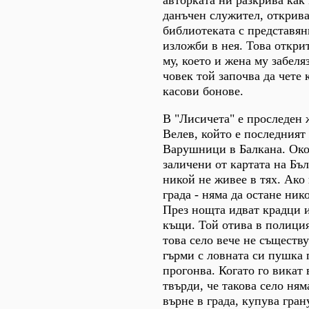
данъчен служител, открива
библиотеката с представян
изложби в нея. Това откри
му, което и жена му забеля
човек той започва да чете 
касови бонове.
В "Лисичета" е проследен 
Велев, който е последният
Варушници в Балкана. Око
заличени от картата на Бъ
никой не живее в тях. Ако
града - няма да остане ни
През нощта идват крадци и
къщи. Той отива в полицият
това село вече не съществ
гърми с ловната си пушка 
прогонва. Когато го викат 
твърди, че такова село ням
върне в града, купува гран