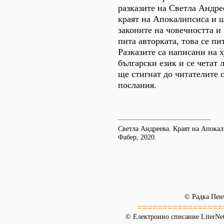
разказите на Светла Андре
краят на Апокалипсиса и 
законите на човечността и
пита авторката, това се пи
Разказите са написани на х
български език и се четат 
ще стигнат до читателите 
послания.
Светла Андреева. Краят на Апокал
Фабер, 2020.
© Радка Пен
=================
© Електронно списание LiterNet