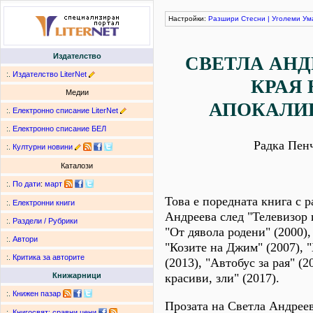
Настройки:
Разшири
Стесни
|
Уголеми
Ум
Издателство
СВЕТЛА АНД
:.
Издателство LiterNet
КРАЯ 
Медии
АПОКАЛИ
:.
Електронно списание LiterNet
:.
Електронно списание БЕЛ
Радка Пен
:.
Културни новини
Каталози
:.
По дати
:
март
Това е поредната книга с р
:.
Електронни книги
Андреева след "Телевизор 
:.
Раздели / Рубрики
"От дявола родени" (2000),
:.
Автори
"Козите на Джим" (2007), 
:.
Критика за авторите
(2013), "Автобус за рая" (2
красиви, зли" (2017).
Книжарници
:.
Книжен пазар
Прозата на Светла Андреев
:.
Книгосвят: сравни цени