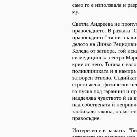
само го е използвала и ра
му.
Светла Андреева не пропус
правосъдието. В разказа "
правосъдието" тя ни прави
делото на Диньо Рецидивис
Коледа от затвора, той ис
си медицинска сестра Мари
крие от него. Тогава с взл
поликлиниката и я намира 
затворен отново. Съдийкат
строга жена, физически не
го пуска под гаранция и п
надделява чувството ѝ за 
над собствената ѝ непривл
заобикаля закона, овластен
правосъдие.
Интересен е и разказът "Би
авторката ни разкрива как