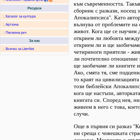
към съвременността. Такъв
Ресурси
сборник с разкази, носещ з
Апокалипсиса". Като автор
:.
Каталог за култура
вълнува от проблемите на
:.
Артзона
живот. Кога ще се научим 
:.
Писмена реч
открием ли любовта между
За нас
открием ли и ще заобичам
:.
Всичко за LiterNet
четириноги приятели - жи
ли почтително отношение 
ще заобичаме ли книгите и 
Aко, смята тя, сме подцени
то краят на цивилизацията 
този библейски Апокалипси
кога ще настъпи, авторката
книгата си. Според нея, ни
живеем в него с това, коет
случи.
Още в първия си разказ "К
ни среща с човешката стра
лакомия. Момичето с дръп