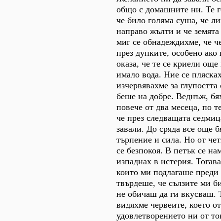
общо с домашните ни. Те г
че било голяма суша, че л
направо жълти и че земята 
миг се обнадеждихме, че ч
през дупките, особено ако 
оказа, че те се криели още
имало вода. Ние се плясках
изчервявахме за глупостта 
беше на добре. Веднъж, бя
повече от два месеца, по т
че през следващата седмиц
завали. До сряда все още б
търпение и сила. Но от че
се безпокоя. В петък се на
изпаднах в истерия. Тогава
които ми подлагаше преди 
твърдеше, че сълзите ми б
не обичаш да ги вкусваш. Т
видяхме червеите, което о
удовлетворението ни от то