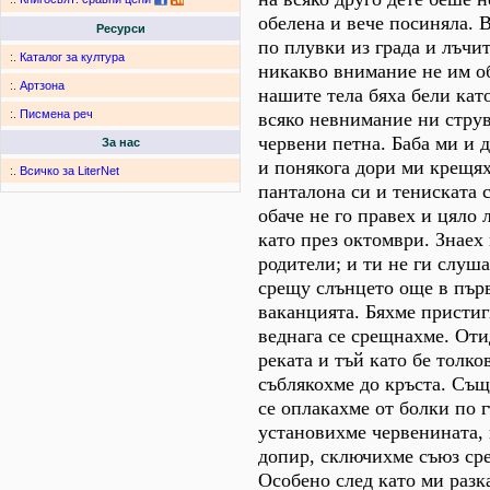
обелена и вече посиняла. 
Ресурси
по плувки из града и лъчи
:.
Каталог за култура
никакво внимание не им о
:.
Артзона
нашите тела бяха бели кат
:.
Писмена реч
всяко невнимание ни стру
червени петна. Баба ми и 
За нас
и понякога дори ми крещях
:.
Всичко за LiterNet
панталона си и тениската с
обаче не го правех и цяло 
като през октомври. Знаех 
родители; и ти не ги слуш
срещу слънцето още в първ
ваканцията. Бяхме пристиг
веднага се срещнахме. От
реката и тъй като бе толко
съблякохме до кръста. Същ
се оплакахме от болки по г
установихме червенината,
допир, сключихме съюз ср
Особено след като ми разка