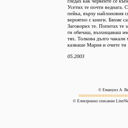
гледах как червеите се къп
Усетих те почти веднага. 
пейка, върху найлоновия с
вероятно с книги. Бяхме са
Заговорих те. Попитах те з
ги обичаш, възхищаваш им 
тях. Толкова дълго чакали 
казваше Мария и очите ти 
05.2003
© Емануил А. В
=================
© Електронно списание LiterNet