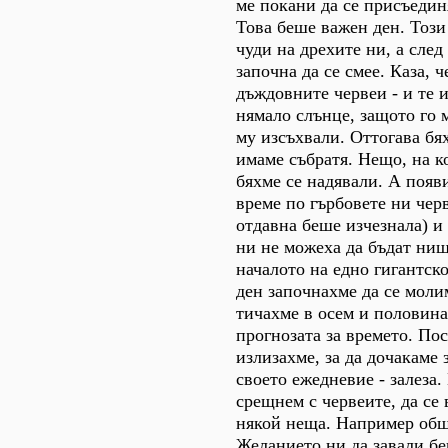
ме покани да се присъеди
Това беше важен ден. Този
чуди на дрехите ни, а след 
започна да се смее. Каза, 
дъждовните червеи - и те и
нямало слънце, защото го 
му изсъхвали. Оттогава бя
имаме събратя. Нещо, на к
бяхме се надявали. А появ
време по гърбовете ни чер
отдавна беше изчезнала) и
ни не можеха да бъдат нищ
началото на едно гигантско
ден започнахме да се моли
тичахме в осем и половина
прогнозата за времето. По
излизахме, за да дочакаме 
своето ежедневие - залеза.
срещнем с червеите, да се
някой неща. Например общ
Желанието ни да завали б