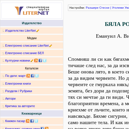
Настройки:
Разшири
Стесни
|
Уголеми
Ум
БЯЛА Р
Издателство
:.
Издателство LiterNet
Емануил А. В
Медии
:.
Електронно списание LiterNet
:.
Електронно списание БЕЛ
Спомняш ли си как бягахме
:.
Културни новини
тичаше след нас, за да изс
Каталози
Беше онова лято, в което с
:.
По дати
:
март
за да видим червеите. Но 
червеите се гмуркаха някъд
:.
Електронни книги
земята, без дори да подози
:.
Раздели / Рубрики
тях си мечтае да ги види. 
:.
Автори
благоприятни времена, а 
:.
Критика за авторите
криехме от лъчите, които 
Книжарници
навсякъде. Бяхме сигурни,
:.
Книжен пазар
само нашите тела. И как ин
на всяко друго дете беше 
:.
Книгосвят: сравни цени