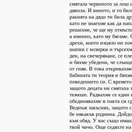
смятала червеното за лош 
дявола. И виното, и то бил
ракията на дядо ти била др
като не знаехме как да на
решихме, че ще му отмъсти
а именно, като му бягаме.
дрехи, които изцяло ни по
шапки с козирки и търсехм
ден, на свечеряване, се пл
и бяхме убедени, че слънц
от гняв. В това откривахм
бабината ти теория и бяхм
поведението си. С времето
защото децата ни смятаха 
тежеше. Радвахме се един н
обединявахме в пакта си с
Веднъж закъснях, защото с
бе някакъв роднина. Дойдо
към обяд. У вас също имаш
твой чичо. Още седяхте на