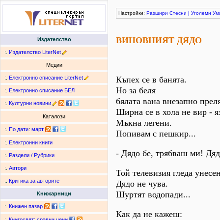
Настройки:
Разшири
Стесни
|
Уголеми
Ум
ВИНОВНИЯТ ДЯДО
Издателство
:.
Издателство LiterNet
Медии
:.
Електронно списание LiterNet
Къпех се в банята.
Но за беля
:.
Електронно списание БЕЛ
бялата вана внезапно прел
:.
Културни новини
Ширна се в хола не вир - я
Каталози
Мъкна легени.
:.
По дати
:
март
Попивам с пешкир...
:.
Електронни книги
- Дядо бе, трябваш ми! Дяд
:.
Раздели / Рубрики
:.
Автори
Той телевизия гледа унесен
:.
Критика за авторите
Дядо не чува.
Шуртят водопади...
Книжарници
:.
Книжен пазар
Как да не кажеш:
:.
Книгосвят: сравни цени