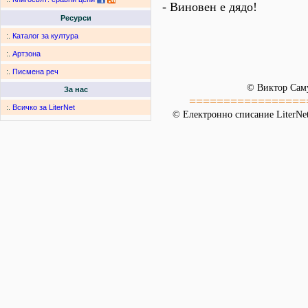
- Виновен е дядо!
Ресурси
:.
Каталог за култура
:.
Артзона
:.
Писмена реч
© Виктор Сам
За нас
=================
:.
Всичко за LiterNet
© Електронно списание LiterNet