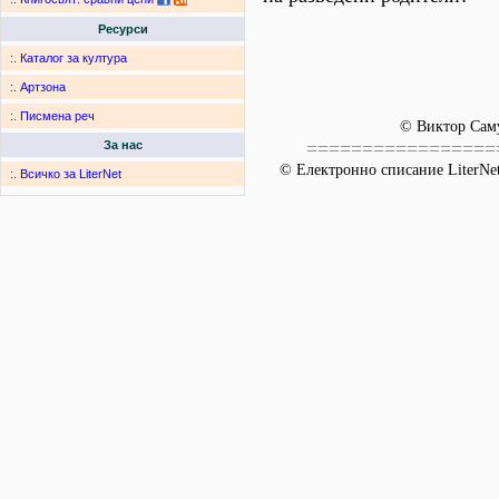
Ресурси
:.
Каталог за култура
:.
Артзона
:.
Писмена реч
© Виктор Сам
=================
За нас
© Електронно списание LiterNet
:.
Всичко за LiterNet