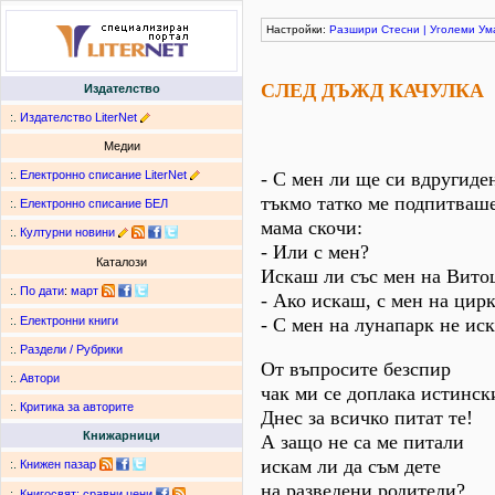
Настройки:
Разшири
Стесни
|
Уголеми
Ум
СЛЕД ДЪЖД КАЧУЛКА
Издателство
:.
Издателство LiterNet
Медии
:.
Електронно списание LiterNet
- С мен ли ще си вдругиден
тъкмо татко ме подпитваше
:.
Електронно списание БЕЛ
мама скочи:
:.
Културни новини
- Или с мен?
Каталози
Искаш ли със мен на Витош
:.
По дати
:
март
- Ако искаш, с мен на цирк
- С мен на лунапарк не иск
:.
Електронни книги
:.
Раздели / Рубрики
От въпросите безспир
:.
Автори
чак ми се доплака истинск
:.
Критика за авторите
Днес за всичко питат те!
Книжарници
А защо не са ме питали
искам ли да съм дете
:.
Книжен пазар
на разведени родители?
:.
Книгосвят: сравни цени