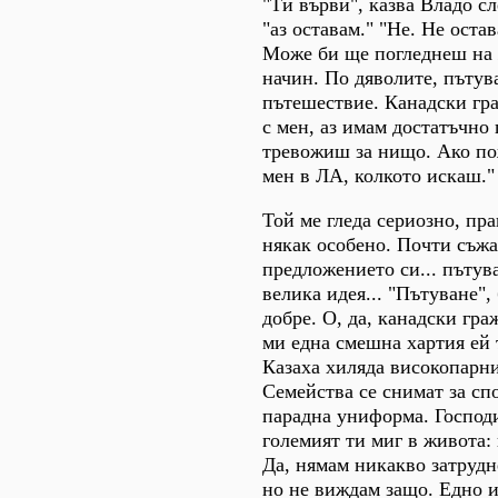
"Ти върви", казва Владо сл
"аз оставам." "Не. Не остав
Може би ще погледнеш на 
начин. По дяволите, пътува
пътешествие. Канадски гр
с мен, аз имам достатъчно 
тревожиш за нищо. Ако по
мен в ЛА, колкото искаш."
Той ме гледа сериозно, пра
някак особено. Почти съжа
предложението си... пътув
велика идея... "Пътуване",
добре. О, да, канадски гра
ми една смешна хартия ей 
Казаха хиляда високопарни
Семейства се снимат за сп
парадна униформа. Господи,
големият ти миг в живота: 
Да, нямам никакво затрудн
но не виждам защо. Едно и