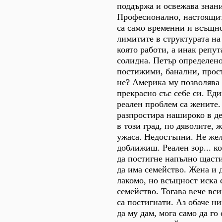
поддържа и освежава знани
Професионално, настоящит
са само временни и всъщн
лимитите в структурата на
която работи, а инак репут
солидна. Петър определено
постижими, банални, прос
не? Америка му позволява 
прекрасно със себе си. Ед
реален проблем са жените.
разпростира нашироко в де
в този град, по дяволите, 
ужаса. Недостъпни. Не же
доближиш. Реален зор... ко
да постигне напълно щасти
да има семейство. Жена и 
лакомо, но всъщност иска 
семейство. Тогава вече вс
са постигнати. Аз обаче ни
да му дам, мога само да го