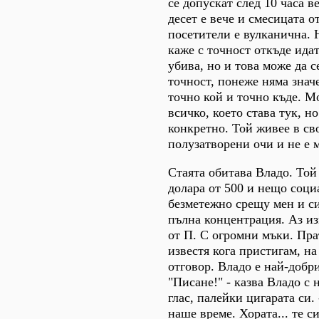
се допускат след 10 часа в
десет е вече и смесицата о
посетители е вулканична. 
каже с точност откъде идат
убива, но и това може да с
точност, понеже няма зна
точно кой и точно къде. М
всичко, което става тук, н
конкретно. Той живее в сво
полузатворени очи и не е 
Стаята обитава Владо. Той
долара от 500 и нещо соци
безметежно срещу мен и си
пълна концентрация. Аз из
от П. С огромни мъки. Пра
известя кога пристигам, н
отговор. Владо е най-добр
"Писане!" - казва Владо с 
глас, палейки цигарата си.
наше време. Хората... те с