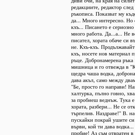
диви очи, на края на силит
редакциите, редактор след 
ръкописа. Показват му къде
да... Много интересно. Но
кхъ... Писането е сериозно
много работа. Да...а... Не 
писател, хората обаче си в
не. Кхъ-кхъ. Продължавайте
кхъ, носете нов материал п
ръце. Добронамерена ръка 
мишница и го отвежда в "К
щедра чаша водка, доброн
дава акъл, само между двам
"Бе, просто го направи! Н
халтурка, пълно говно, хв
за пробиеш веднъж. Тука е
хората, разбери... Не се от
търпелив. Наздраве!" В. на
пускайки покрай ушите си 
върви, кой ти дава водка...
пробие! Аз съм отвратен в