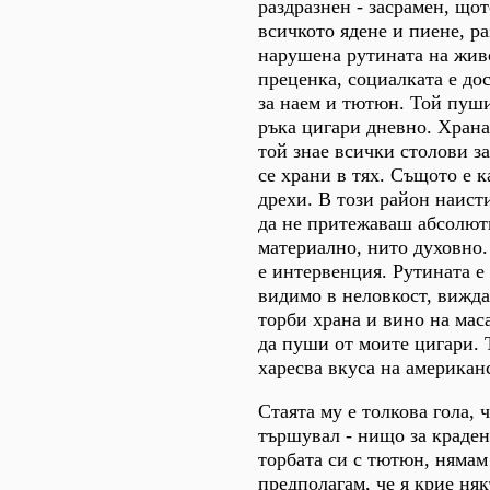
раздразнен - засрамен, що
всичкото ядене и пиене, ра
нарушена рутината на жив
преценка, социалката е до
за наем и тютюн. Той пуши
ръка цигари дневно. Храна
той знае всички столови з
се храни в тях. Същото е к
дрехи. В този район наист
да не притежаваш абсолют
материално, нито духовно.
е интервенция. Рутината е
видимо в неловкост, вижда
торби храна и вино на маса
да пуши от моите цигари. 
харесва вкуса на американ
Стаята му е толкова гола, 
тършувал - нищо за краден
торбата си с тютюн, нямам
предполагам, че я крие ня