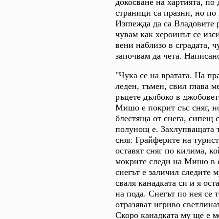
докосване на хартията, по
страници са празни, но по 
Изглежда да са Владовите 
чувам как хероинът се изс
вени наблизо в сградата, ч
започвам да чета. Написано
"Чука се на вратата. На п
леден, тъмен, свил глава м
ръцете дълбоко в джобовет
Мишо е покрит със сняг, н
блестяща от снега, сипещ с
полунощ е. Захлупващата 
сняг. Грайферите на турис
оставят сняг по килима, ко
мокрите следи на Мишо в 
снегът е заличил следите м
сваля канадката си и я ост
на пода. Снегът по нея се 
отразяват игриво светлинат
Скоро канадката му ще е м