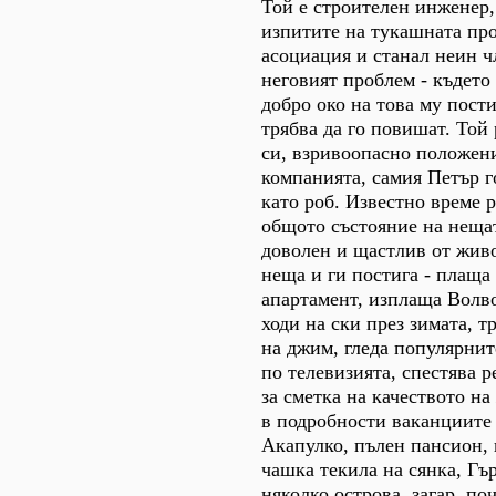
Той е строителен инженер
изпитите на тукашната пр
асоциация и станал неин ч
неговият проблем - където 
добро око на това му пост
трябва да го повишат. Той 
си, взривоопасно положени
компанията, самия Петър го
като роб. Известно време 
общото състояние на нещат
доволен и щастлив от живо
неща и ги постига - плаща
апартамент, изплаща Волво
ходи на ски през зимата, т
на джим, гледа популярни
по телевизията, спестява р
за сметка на качеството на
в подробности ваканциите 
Акапулко, пълен пансион, 
чашка текила на сянка, Гъ
няколко острова, загар, по