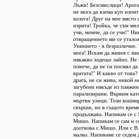
Лъжи! Безсмислици! Арога
не мога да взема куп изпит
колега! Друг на мое място
изрита! Тройка, че съм мил
учи, момче, да се учи!" Ни
отвращението ми се утало
Унинието - в безразличие. 
мога! Искам да живея с жив
някакво ходещо лайно. Не 
повече, да не си посмял д
вратата!" И какво от това?
драга, не си жива, никой н
загубени някъде из паяжин
парализирани. Вървим кат
мъртви улици. Този кошма
свърши, но в същото време
продължава. Напивам се с 
Мишо. Напивам се сам и се
дооткова с Мишо. Или с В.
малко. Напиваме се седем 