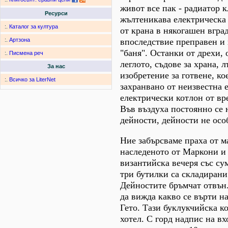
живот все пак - радиатор к
Ресурси
жълтеникава електрическа 
:.
Каталог за култура
от крана в някогашен вгра
впоследствие преправен и 
:.
Артзона
"баня". Останки от дрехи,
:.
Писмена реч
леглото, съдове за храна, 
За нас
изобретение за готвене, ко
:.
Всичко за LiterNet
захранвано от неизвестна 
електрически котлон от вр
Във въздуха постоянно се 
дейности, дейности не осо
Ние забърсваме праха от м
наследеното от Маркони и 
византийска вечеря със су
три бутилки са складирани 
Дейностите бръмчат отвън
да вижда какво се върти на
Гето. Тази буклукчийска к
хотел. С горд надпис на вх