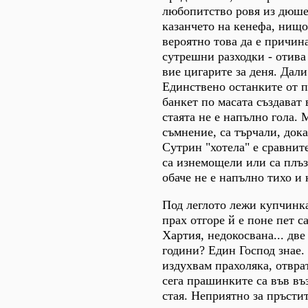
любопитство ровя из дюше
казанчето на кенефа, нищ
вероятно това да е причина
сутрешни разходки - отива
вие цигарите за деня. Дали
Единствено останките от 
банкет по масата създават 
стаята не е напълно гола.
съмнение, са търчали, дока
Сутрин "хотела" е сравнит
са изнемощели или са плъ
обаче не е напълно тихо и 
Под леглото лежи купчинка
прах отгоре й е поне пет с
Хартия, недокосвана... две
години? Един Господ знае
издухвам прахоляка, отвра
сега прашинките са във въ
стая. Неприятно за пръсти