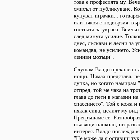
това е професията му. Веч
смисъл от публикуване. Ко
купуват играчки... готварс
или някоя с подвързия, вър
гостната за украса. Всичко
след минута усилие. Толко
днес, лъскави и лесни за у
командва, не усилието. Уси
лениви мозъци".
Слушам Владо прекалено дъ
нощи. Нямах представа, че
дупка, но когато намирам 
отпред, той ме чака на тро
глава до пети в магазин на
спасението". Той е кожа и 
някак сива, целият му вид 
Прегръщаме се. Разнообра
пълзящи наоколо, ни разгл
интерес. Владо поглежда ко
"Не може да я оставиш тук