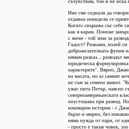
съчувствам, той и не иска 
Ние сме седнали да говори
отдавна невидели се прият
Когато свършва със себе си
как я карам. Понеже завър
с жени - той знае за разво
Гадост? Разкажи, излей си 
доброжелателната фуния на
нямам разказ... разводът м
юридическа формулировка 
характерите". Вярно, Джан
на масата, но аз самият ве
не съм за семеен живот. "К
ужас пита Петър, наясно с
северноамериканската клас
опустошава при развод. Но
кошмарни истории - с Джа
бързо и мирно, без никакв
няма нужда от пари, от едн
- просто е такъв човек, зло