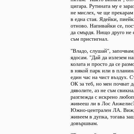
цигара. Рутината му е зар
не мислех, че ще прекарам
в една стая. Ядейки, пией
отново. Напивайки се, по
да смърдя. Нищо друго не 
съм пристигнал.
"Владо, слушай", започвам
ядосам. "Дай да излезем на
колата и просто да се разм
в някой парк или в планин
един час на чист въздух. С
ОК за теб, но мен почват д
дяволите, аз не съм свикна
разглежда с искрено любоп
живееш ли в Лос Анжелис?"
Южно-централен ЛА. Виж, 
живеем в дупка, тогава защо
довършвам.