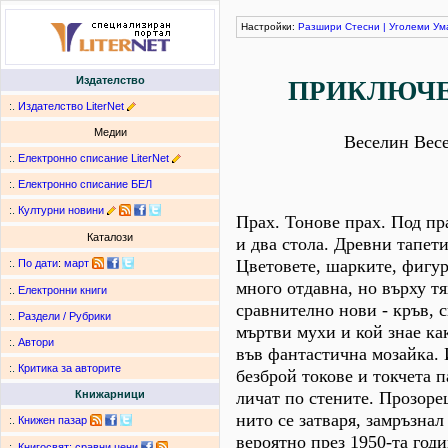
Настройки:
Разшири
Стесни
|
Уголеми
Ум
Издателство
ПРИКЛЮЧ
:.
Издателство LiterNet
Медии
Веселин Вес
:.
Електронно списание LiterNet
:.
Електронно списание БЕЛ
:.
Културни новини
Прах. Тонове прах. Под пр
Каталози
и два стола. Древни тапети
Цветовете, шарките, фигур
:.
По дати
:
март
много отдавна, но върху т
:.
Електронни книги
сравнително нови - кръв, с
:.
Раздели / Рубрики
мъртви мухи и кой знае ка
:.
Автори
във фантастична мозайка. 
:.
Критика за авторите
безброй токове и токчета 
личат по стените. Прозорец
Книжарници
нито се затваря, замръзнал
:.
Книжен пазар
вероятно през 1950-та годи
:.
Книгосвят: сравни цени