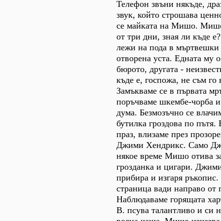
Телефон звъни някъде, дра
звук, който строшава ценн
се майката на Мишо. Мишо
от три дни, зная ли къде е
лежи на пода в мъртвешки 
отворена уста. Едната му о
бюрото, другата - неизвест
къде е, госпожа, не съм го
Замъкваме се в първата мр
поръчваме шкембе-чорба и
дума. Безмозъчно се влачи
бутилка гроздова по пътя. 
праз, влизаме през прозор
Джими Хендрикс. Само Дж
някое време Мишо отива з
грозданка и цигари. Джими
прибира и изгаря ръкопис.
страница вади направо от
Наблюдаваме горящата харт
В. псува талантливо и си 
водна чаша. Мишо изчезва