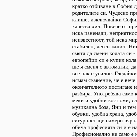
кратко отбиване в София д
родителите си. Чудесно пр
клише, изключвайки София
харесва хич. Повече от пре
иска изненади, неприятнос
неизвестност, той иска мир
стабилен, лесен живот. Ни
смята да смени колата си -
европейци си е купил кола
ще я сменя с автоматик, да
все пак е усилие. Гледайки
нямам съмнение, че е вече
окончателното постигане н
разбира. Употребява само 
меки и удобни костюми, с
музикална боза, Яни и тем
обувки, удобна храна, удо
сигурност ще намери вярна
обича професията си и е н
Професионално не само е 