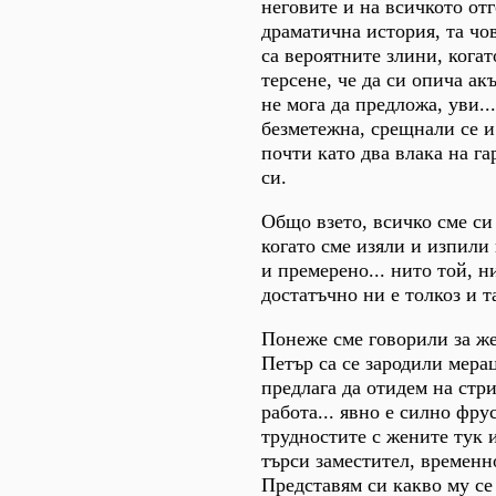
неговите и на всичкото от
драматична история, та чо
са вероятните злини, кога
терсене, че да си опича ак
не мога да предложа, уви..
безметежна, срещнали се и
почти като два влака на га
си.
Общо взето, всичко сме си
когато сме изяли и изпили
и премерено... нито той, н
достатъчно ни е толкоз и 
Понеже сме говорили за же
Петър са се зародили мерац
предлага да отидем на стр
работа... явно е силно фру
трудностите с жените тук 
търси заместител, временн
Представям си какво му се 