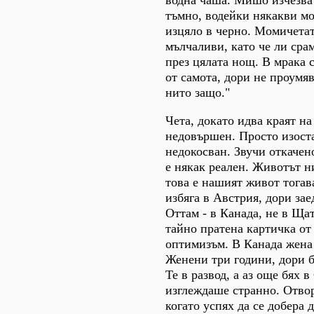
тъмно, водейки някакви м
изцяло в черно. Момичетат
мълчаливи, като че ли сра
през цялата нощ. В мрака 
от самота, дори не проумя
нито защо."
Чета, докато идва краят на
недовършен. Просто изост
недокосван. Звучи откачен
е някак реален. Животът н
това е нашият живот тогав
избяга в Австрия, дори зае
Оттам - в Канада, не в Ща
тайно пратена картичка от
оптимизъм. В Канада жена 
Женени три години, дори б
Те в развод, а аз още бях 
изглеждаше странно. Отвор
когато успях да се добера 