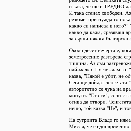
и каза, че ще е ТРУДНО да
И така станах свободен. Аз
резюме, при нужда го пока
какво си написал в него?"
какво да кажа, сразяващ а
завърши някога българска 
Около десет вечерта е, ког
земетресение разтърсва сг
тишина. Аз съм разтревоже
най-малко. Поглеждам го. 
казва, "Някой е убит, не 
Сега ще дойдат ченгетата.
авторитетно се чука на вра
минути. "Ето ги", сочи с г
отива да отвори. Ченгетата
нещо, той казва "Не", и то
На сутринта Владо го няма
Мисля, че е едновременно 