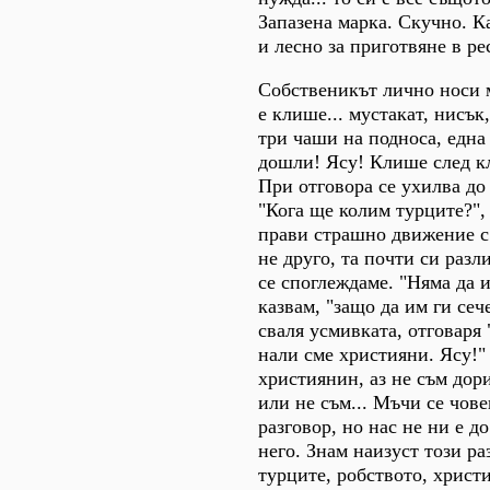
Запазена марка. Скучно. К
и лесно за приготвяне в ре
Собственикът лично носи 
е клише... мустакат, нисък
три чаши на подноса, една 
дошли! Ясу! Клише след кл
При отговора се ухилва до
"Кога ще колим турците?",
прави страшно движение с 
не друго, та почти си разл
се споглеждаме. "Няма да и
казвам, "защо да им ги сече
сваля усмивката, отговаря 
нали сме християни. Ясу!"
християнин, аз не съм дор
или не съм... Мъчи се чове
разговор, но нас не ни е д
него. Знам наизуст този раз
турците, робството, христ