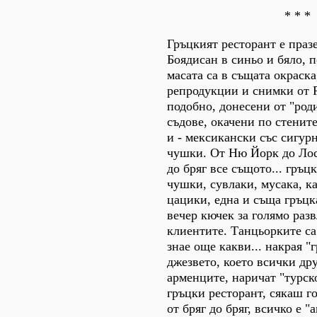
* * *
Гръцкият ресторант е праз
Боядисан в синьо и бяло, 
масата са в същата окраск
репродукции и снимки от 
подобно, донесени от "род
съдове, окачени по стените
и - мексикански със сигур
чушки. От Ню Йорк до Лос
до бряг все същото... гръц
чушки, сувлаки, мусака, к
цацики, една и съща гръцк
вечер кючек за голямо раз
клиентите. Танцьорките с
знае още какви... накрая "
джезвето, което всички др
арменците, наричат "турск
гръцки ресторант, сякаш г
от бряг до бряг, всичко е "