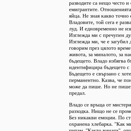
разводите са нещо често и
емигрантите. Отношенията
яйца. Не зная какво точно
Владовите, той сега е разв
луд. И едновременно не изг
Изглежда ми с пречупен ду
Изглежда ми, че е загубил
говорим през цялото време
живота, за миналото, за на
бъдещето. Владо избягва б
идентифицира бъдещето с 
Бъдещето е свързано с хоте
перманентно. Казва, че по
може да пише. Но не пише.
предал.
Владо се връща от мистери
разходка. Нищо не се пром
Без никакви емоции. По ст
охранена хлебарка. "Как ми
питам. "Както винаги", от