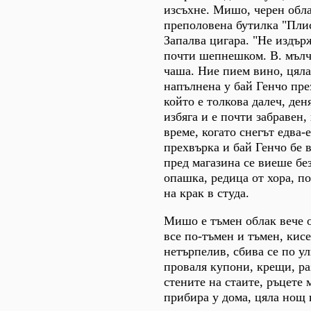
изсъхне. Мишо, черен обла
преполовена бутилка "Пли
Запалва цигара. "Не издър
почти шепнешком. В. мълч
чаша. Ние пием вино, цяла
напълнена у бай Генчо през
който е толкова далеч, ден
избяга и е почти забравен, 
време, когато снегът едва-
прехвърка и бай Генчо бе 
пред магазина се виеше бе
опашка, редица от хора, п
на крак в студа.
Мишо е тъмен облак вече 
все по-тъмен и тъмен, кисе
нетърпелив, сбива се по у
проваля купони, крещи, ра
стените на стаите, ръцете 
прибира у дома, цяла нощ 