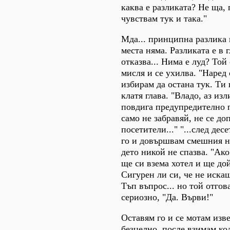
каква е разликата? Не ща, 
чувствам тук и така."
Мда... принципна разлика
места няма. Разликата е в 
отказва... Нима е луд? Той
мисля и се ухилва. "Наред 
избирам да остана тук. Ти
клатя глава. "Владо, аз из
повдига предупредително 
само не забравяй, не се до
посетители..." "...след дес
го и довършвам смешния н
дето никой не спазва. "Ако
ще си взема хотел и ще до
Сигурен ли си, че не иска
Тъп въпрос... но той отгов
сериозно, "Да. Върви!"
Оставям го и се мотам изв
безцелно, после взимам ко