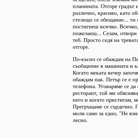
планината. Отгоре градът 
различно, красиво, като 
стелещо се обещание... ти 
постигнеш всичко. Всичко,
пожелаеш... Сезам, отвори 
теб. Просто седя на треват
отгоре.
По-късно се обаждам на П
съобщение в машината и к
Когато меката вечер започв
обаждам пак. Петър се е п
телефона. Уговаряме се да
ресторант, той ми обяснява
него и когато пристигам, м
Прегръщаме се сърдечно. 
моли само за едно, "Не взи
лесно.