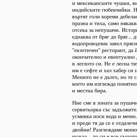
и мексиканските чушки, в
индийските гюбекчийки. Не
въртят голи кореми дебелан
празна и тиха, само някак
отсека за непушачи. Истор
еднаква от бряг до бряг... 
водопроводчик завел прясн
"екзотичен" ресторант, да 
окончателно и евентуално 
в леглото си. Не е лесна тя
им е сефте и хал хабер си 
Менюто не е дълго, но те 
което им изглежда понятно
и местна бира.
Ние сме в зоната за пушач
сервитьорка със задължите
усмивка носи вода и меню
и преди тя да се е отдалеч
двойни! Разглеждаме менют
нужда... то си е все същот