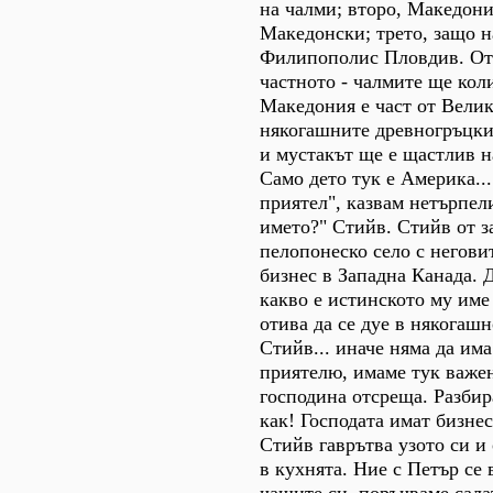
на чалми; второ, Македон
Македонски; трето, защо 
Филипополис Пловдив. От
частното - чалмите ще кол
Македония е част от Велик
някогашните древногръцки
и мустакът ще е щастлив н
Само дето тук е Америка..
приятел", казвам нетърпел
името?" Стийв. Стийв от з
пелопонеско село с негови
бизнес в Западна Канада. 
какво е истинското му име 
отива да се дуе в някогашн
Стийв... иначе няма да има
приятелю, имаме тук важен
господина отсреща. Разби
как! Господата имат бизне
Стийв гаврътва узото си и 
в кухнята. Ние с Петър се
чашите си, поръчваме сала