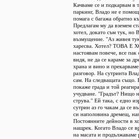
Качваме се и подкарвам в 
паркинг, Владо не е помощ
помага с багажа обратно къ
Предлагам му да вземем ст
хотел, докато съм тук, но 
възмущение. "Аз живея тук
харесва. Хотел? ТОВА Е 
настоявам повече, все пак
видя, не да се караме за д
храна и вино и прекарваме
разговор. На сутринта Вла
сам. На следващата също. 
покаже града и той реагир
учудване. "Градът? Нищо н
струва." Ей така, с едно и
сутрин аз го чакам да се в
си наполовина дремещ, на
Постоянните дейности в х
нащрек. Когато Владо се в
на масата и продължаваме 