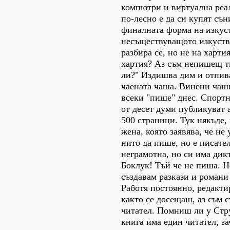
компютри и виртуална реал
по-лесно е да си купят сън
финалната форма на изкуст
несъществуващото изкуств
разбира се, но не на харти
хартия? Аз съм непишещ т
ли?" Издишва дим и отпива
чаената чаша. Винени чаш
всеки "пише" днес. Спортн
от десет думи публикуват
500 страници. Тук някъде, 
жена, която заявява, че не 
нито да пише, но е писате
неграмотна, но си има дик
Боклук! Тъй че не пиша. Н
създавам разкази и романи 
Работя постоянно, редакти
както се досещаш, аз съм 
читател. Помниш ли у Стр
книга има един читател, за