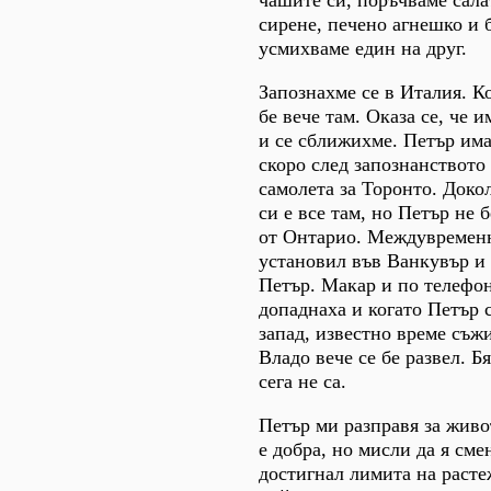
сирене, печено агнешко и 
усмихваме един на друг.
Запознахме се в Италия. Ко
бе вече там. Оказа се, че
и се сближихме. Петър има
скоро след запознанството 
самолета за Торонто. Доко
си е все там, но Петър не 
от Онтарио. Междувременн
установил във Ванкувър и 
Петър. Макар и по телефон
допаднаха и когато Петър 
запад, известно време съж
Владо вече се бе развел. Б
сега не са.
Петър ми разправя за живот
е добра, но мисли да я сме
достигнал лимита на расте