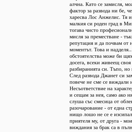
алчна. Като се замисля, м
фактор за развода ни бе, ч
харесва Лос Анжелис. Тя и
малкия си роден град в Ми
тогава чисто професионал
мисля за преместване - тък
репутация и да почвам от н
моментът. Това и надделя..
обстоятелства може би щя
досега, всеки живеещ своя
разбиранията си. Тъпо, но 
След развода Джанет си за
повече не сме се виждали 
Несъответствие на характер
и сещам за нея, само ако н
слуша със смесица от обле
разочарование - от една ст
нищо лошо не се е изсипал
приятеля му, от друга - мо
виждания за брак са в пъл