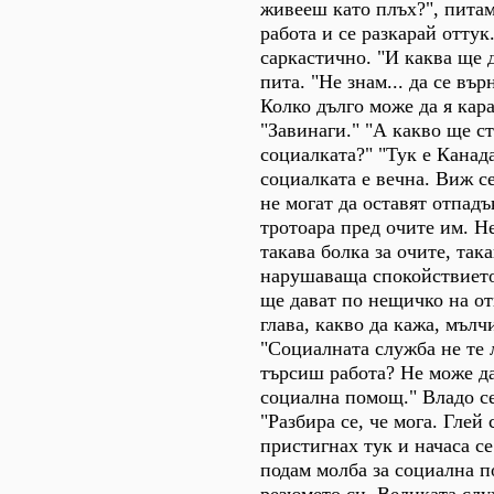
живееш като плъх?", питам
работа и се разкарай оттук
саркастично. "И каква ще д
пита. "Не знам... да се въ
Колко дълго може да я кар
"Завинаги." "А какво ще ст
социалката?" "Тук е Канада
социалката е вечна. Виж с
не могат да оставят отпадъ
тротоара пред очите им. Н
такава болка за очите, така
нарушаваща спокойствието
ще дават по нещичко на от
глава, какво да кажа, мълч
"Социалната служба не те 
търсиш работа? Не може да
социална помощ." Владо се
"Разбира се, че мога. Глей 
пристигнах тук и начаса с
подам молба за социална п
резюмето си. Великата слу