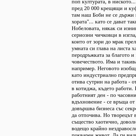
поп културата, в ниското..
пред 20 000 крещящи и ку
там наш Боби не се държи к
хората"... като се дават та
Нобеловата, някак си изни
сериозни чичковци в изгл
които от зори до мрак пре
умната си глава на листа х
перодръжката за благото и
човечеството. Има и такив
например. Неговото изобщ
като индустриално предпр
отива сутрин на работа - о
в котиджа, където работи.
работният ден - по часовни
вдъхновение - се връща от
довършва бизнеса със секр
да отпочива. Но творецът 
същество хаотично, довол
водещо крайно нездравосло
покварен живот. Да ги вид