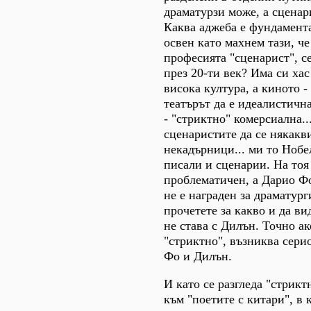
драматурзи може, а сценар
Каква аджеба е фундамента
освен като махнем тази, ч
професията "сценарист", се
през 20-ти век? Има си хас
висока култура, а киното -
театърът да е идеалистична
- "стриктно" комерсиална..
сценаристите да се някакв
некадърници... ми то Нобе
писали и сценарии. На тоя
проблематичен, а Дарио Фо
не е награден за драматурги
прочетете за какво и да в
не става с Дилън. Точно ак
"стриктно", възниква сери
Фо и Дилън.
И като се разгледа "стрикт
към "поетите с китари", в 