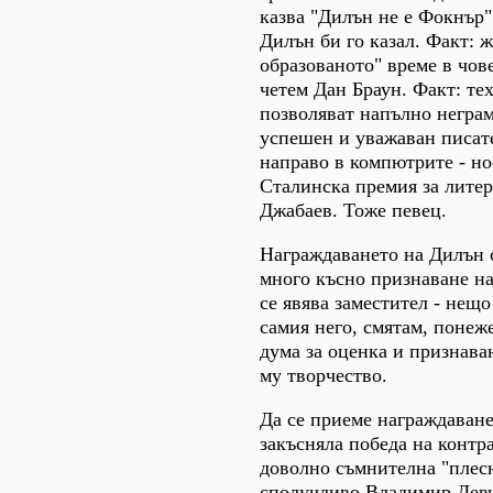
казва "Дилън не е Фокнър".
Дилън би го казал. Факт: ж
образованото" време в чов
четем Дан Браун. Факт: те
позволяват напълно неграм
успешен и уважаван писат
направо в компютрите - но
Сталинска премия за лите
Джабаев. Тоже певец.
Награждаването на Дилън 
много късно признаване н
се явява заместител - нещ
самия него, смятам, понеж
дума за оценка и признава
му творчество.
Да се приеме награждаване
закъсняла победа на контра
доволно съмнителна "плесн
сполучливо Владимир Левч