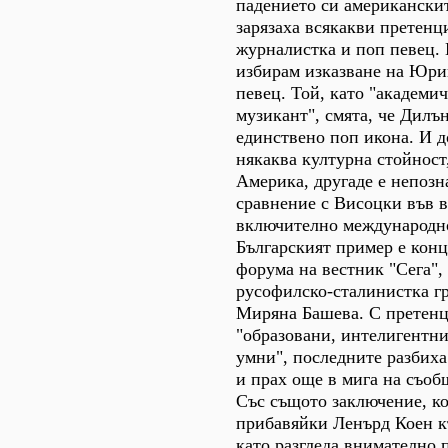
падението си американскит
зарязаха всякакви претенц
журналистка и поп певец.
избирам изказване на Юри
певец. Той, като "академи
музикант", смята, че Дилън
единствено поп икона. И д
някаква културна стойност,
Америка, другаде е непозн
сравнение с Висоцки във в
включително международно
Българският пример е кон
форума на вестник "Сега",
русофилско-сталинистка гр
Миряна Башева. С претенци
"образовани, интелигентн
умни", последните разбиха
и прах още в мига на съоб
Със същото заключение, ко
прибавяйки Ленърд Коен 
като разгледа внимателно 