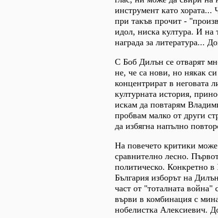
инструмент като хората... 
при такъв прочит - "произ
идол, ниска култура. И на
награда за литература... Д
С Боб Дилън се отварят мн
не, че са нови, но някак с
концентрират в неговата л
културната история, прино
искам да повтарям Владим
пробвам малко от други ст
да избягна напълно повтор
На повечето критики може 
сравнително лесно. Първо
политическо. Конкретно в
България изборът на Дилън
част от "тоталната война"
върви в комбинация с мин
нобелистка Алексиевич. Д