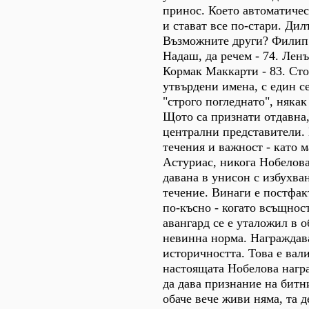
принос. Което автоматическ
и стават все по-стари. Дил
Възможните други? Филип 
Надаш, да речем - 74. Ленъ
Кормак Маккарти - 83. Ст
утвърдени имена, с един с
"строго погледнато", няка
Щото са признати отдавна,
централни представители. 
течения и важност - като 
Астуриас, никога Нобелова
давана в унисон с избухва
течение. Винаги е постфак
по-късно - когато всъщнос
авангард се е уталожил в 
невинна норма. Награждав
историчността. Това е вал
настоящата Нобелова награ
да дава признание на битн
обаче вече живи няма, та д