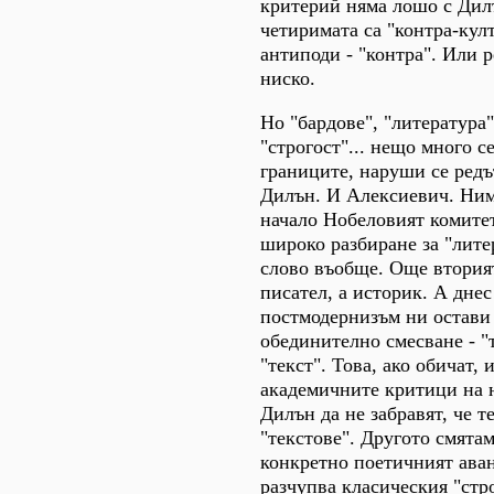
критерий няма лошо с Дилъ
четиримата са "контра-кул
антиподи - "контра". Или 
ниско.
Но "бардове", "литература"
"строгост"... нещо много с
границите, наруши се редъ
Дилън. И Алексиевич. Ним
начало Нобеловият комите
широко разбиране за "лите
слово въобще. Още вторият
писател, а историк. А днес
постмодернизъм ни остави
обединително смесване - "т
"текст". Това, ако обичат,
академичните критици на 
Дилън да не забравят, че т
"текстове". Другото смятам
конкретно поетичният аван
разчупва класическия "стр