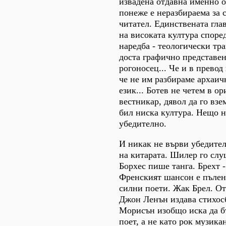
извадена отдавна именно о
понеже е неразбираема за 
читател. Единствената гла
на високата култура споре
наредба - теологически тра
доста графично представен
рогоносец... Че и в превод
че не им разбираме архаич
език... Ботев не четем в ор
вестникар, дявол да го вз
бил ниска култура. Нещо н
убедително.
И никак не върви убедител
на китарата. Шилер го слу
Борхес пише танга. Брехт -
Френският шансон е пълен 
силни поети. Жак Брел. От 
Джон Ленън издава стихос
Морисън изобщо иска да б
поет, а не като рок музик