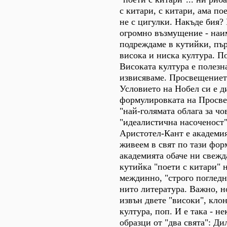
с китари, с китари, ама пое
не с цигулки. Накъде бия?
огромно възмущение - наи
подреждаме в кутийки, пър
висока и ниска култура. П
Високата култура е полезна
извисяваме. Просвещениет
Условието на Нобел си е д
формулировката на Просве
"най-голямата облага за чо
"идеалистична насоченост"
Аристотел-Кант е академия
живеем в свят по тази фор
академията обаче ни свежда
кутийка "поети с китари" н
междинно, "строго погледн
нито литература. Важно, н
извън двете "високи", кло
култура, поп. И е така - н
образци от "два свята": Ди