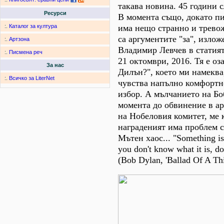
такава новина. 45 години 
Ресурси
В момента също, докато пи
има нещо странно и тревож
:.
Каталог за култура
са аргументите "за", изло
:.
Артзона
Владимир Левчев в статият
:.
Писмена реч
21 октомври, 2016. Тя е оз
За нас
Дилън?", което ми намеква,
:.
Всичко за LiterNet
чувства напълно комфортн
избор. А мълчанието на Бо
момента до обвинение в ар
на Нобеловия комитет, ме к
награденият има проблем с
Мътен хаос... "Something is
you don't know what it is, d
(Bob Dylan, 'Ballad Of A Th