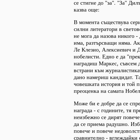
се стигне до "за". "За" Д
казва още:
В момента съществува сер
силни литератори в светов
не мога да назова никого -
има, разтърсващи няма. А
Ле Клезио, Алексиевич и 
нобелисти. Едно е да "пре
наградиш Маркес, съвсем д
встрани към журналистикат
дано намериш кандидат. Т
човешката история и той п
преоценка на самата Нобел
Може би е добре да се спр
награда - с годините, тя п
неизбежно се дирят повече
да се приема радушно. Изб
повече и повече недоволст
сравнително - вглеждайки с