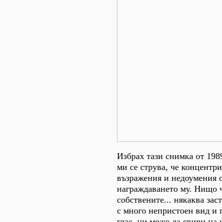
Избрах тази снимка от 198
ми се струва, че концентр
възражения и недоумения 
награждаването му. Нищо 
собствените... някаква зас
с много непристоен вид и 
глас, ни може да свири на