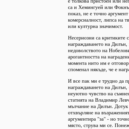
е толкова пристоен или не
са и Хемингуей или Фокнър
показ, не е точно аргумент
комерсиалност, липса на т
или културна значимост.
Несериозни са критиките 
награждаването на Дилън,
недоволството на Нобелов
арогантността на награден
момента нито им е отговор
споменал някъде, че е нагр
И все пак ми е трудно да 
награждаването на Дилън, 
неуютно чувство на съмне
статията на Владимир Левч
мълчание на Дилън. Дотук 
отхвърляне на възраженият
аргументира "за" - но точн
място, струва ми се. Поне