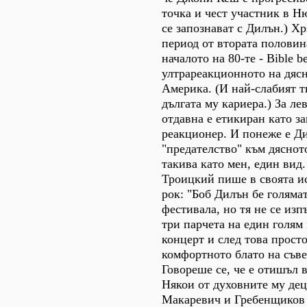
точка и чест участник в Н
се запознават с Дилън.) Х
период от втората половина
началото на 80-те - Bible be
ултрареакционното на дяс
Америка. (И най-слабият т
дългата му кариера.) За л
отдавна е етикиран като з
реакционер. И понеже е Ди
"предателство" към дясното
такива като мен, един вид
Троицкий пише в своята и
рок: "Боб Дилън бе голяма
фестивала, но тя не се изп
три парчета на един голям
концерт и след това просто
комфортното блато на съве
Говореше се, че е отишъл в
Някои от духовните му дец
Макаревич и Гребенщиков 