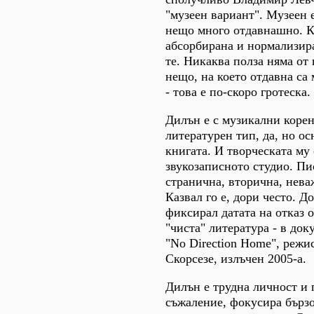
"музеен вариант". Музеен 
нещо много отдавнашно. К
абсорбирана и нормализир
те. Никаква полза няма от
нещо, на което отдавна са
- това е по-скоро гротеска.
Дилън е с музикални корен
литературен тип, да, но ос
книгата. И творческата му 
звукозаписното студио. Пи
странична, вторична, неваж
Казвал го е, дори често. Д
фиксирал датата на отказ 
"чиста" литература - в до
"No Direction Home", реж
Скорсезе, излъчен 2005-а.
Дилън е трудна личност и 
съжаление, фокусира бързо