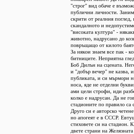
"строг" вид обаче е възмож
публични личности. Заним
скрити от реалния поглед,
скандалното и недопустимо
"високата култура" - няка
животно, надрусано до коз
повръщащо от килото баято
За някои знаем все пак - к
битниците. Неприятна гледк
Боб Дилън на сцената. Него
и "добър вечер" не казва, и
публиката, и си мърмори 
носа, яде не отделни букви
ами цели строфи, иди разб
колко е надрусан. Да не го
стадионите по правило са 
Друго си е авторско четене.
но апогеят е в СССР. Евту
стиховете си на стадион. К
двете страни на Желязната 