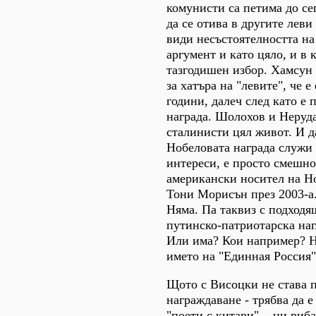
комунисти са петима до се
да се отива в другите леви
види несъстоятелността н
аргумент и като цяло, и в 
тазгодишен избор. Хамсун 
за хатъра на "левите", че 
години, далеч след като е
награда. Шолохов и Неруда
сталинисти цял живот. И да
Нобеловата награда служи
интереси, е просто смешно
американски носител на Н
Тони Морисън през 2003-а
Няма. Па таквиз с подходя
путинско-патриотарска наг
Или има? Кои например? Н
името на "Единная Россия"
Щото с Висоцки не става п
награждаване - трябва да е
"поети с китари"... ни риба