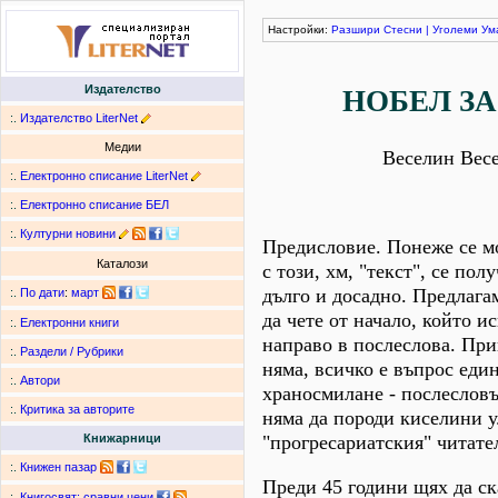
Настройки:
Разшири
Стесни
|
Уголеми
Ум
Издателство
НОБЕЛ ЗА
:.
Издателство LiterNet
Медии
Веселин Вес
:.
Електронно списание LiterNet
:.
Електронно списание БЕЛ
:.
Културни новини
Предисловие. Понеже се м
Каталози
с този, хм, "текст", се пол
дълго и досадно. Предлагам
:.
По дати
:
март
да чете от начало, който ис
:.
Електронни книги
направо в послеслова. Пр
:.
Раздели / Рубрики
няма, всичко е въпрос еди
:.
Автори
храносмилане - послесловът
:.
Критика за авторите
няма да породи киселини у.
"прогресариатския" читате
Книжарници
:.
Книжен пазар
Преди 45 години щях да ск
:.
Книгосвят: сравни цени