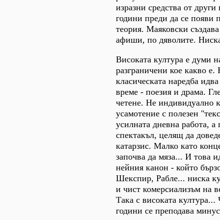
изразни средства от други
години преди да се появи 
теория. Маяковски създав
афиши, по дяволите. Ниск
Високата култура е думи н
разграничени кое какво е.
класическата наредба идва
време - поезия и драма. Гл
четене. Не индивидуално 
усамотение с полезен "текс
усилната дневна работа, а
спектакъл, целящ да довед
катарзис. Малко като конц
започва да мяза... И това и
нейния канон - който бързо
Шекспир, Рабле... ниска ку
и чист комерсиализъм на вс
Така с високата култура...
години се преподава минус 