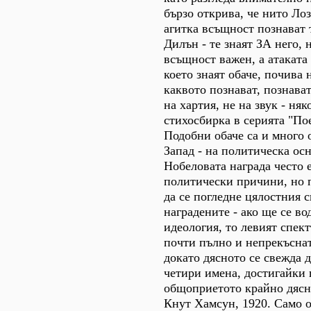
бързо открива, че нито Лоз
агитка всъщност познават 
Дилън - те знаят ЗА него, н
всъщност важен, а атаката
което знаят обаче, почива 
каквото познават, познават
на хартия, не на звук - няк
стихосбирка в серията "Пое
Подобни обаче са и много 
Запад - на политическа осн
Нобеловата награда често 
политически причини, но п
да се погледне цялостния 
наградените - ако ще се в
идеология, то левият спект
почти пълно и непрекъснат
докато дясното се свежда д
четири имена, достигайки 
общоприетото крайно дясно
Кнут Хамсун, 1920. Само 