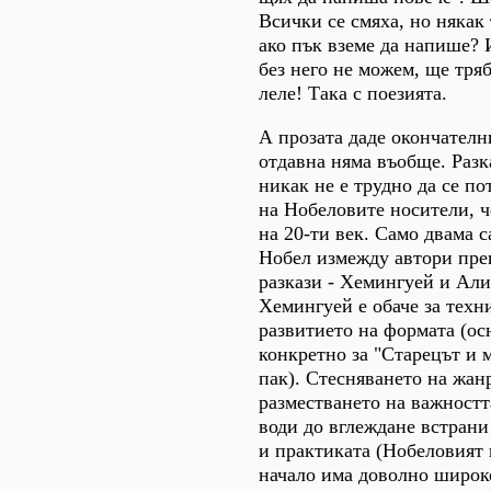
Всички се смяха, но някак 
ако пък вземе да напише? И
без него не можем, ще тряб
леле! Така с поезията.
А прозата даде окончателн
отдавна няма въобще. Разк
никак не е трудно да се по
на Нобеловите носители, ч
на 20-ти век. Само двама с
Нобел измежду автори пр
разкази - Хемингуей и Али
Хемингуей е обаче за техн
развитието на формата (ос
конкретно за "Старецът и 
пак). Стесняването на жан
разместването на важност
води до вглеждане встрани 
и практиката (Нобеловият 
начало има доволно широко