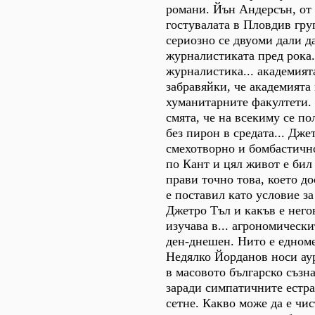
романи. Йън Андерсън, от
гостувалата в Пловдив група
сериозно се двуоми дали д
журналистиката пред рока.
журналистика... академията
забравяйки, че академията 
хуманитарните факултети.
смята, че на всекиму се по
без пирон в средата... Дже
смехотворно и бомбастично
по Кант и цял живот е бил
прави точно това, което д
е поставил като условие за
Джетро Тъл и какъв е него
изучава в... агрономическ
ден-днешен. Нито е едноме
Недялко Йорданов носи аур
в масовото българско съзн
заради симпатичните естра
сетне. Какво може да е чис