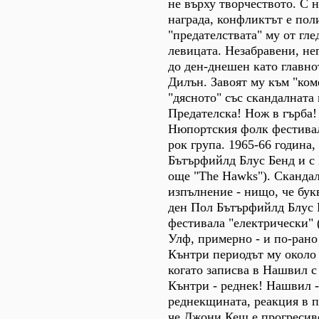
не върху творчеството. С н
награда, конфликтът е пол
"предателствата" му от гле
левицата. Незабравени, не
до ден-днешен като главно
Дилън. Завоят му към "ком
"дясното" със скандалната
Предателска! Нож в гърба! 
Нюпортския фолк фестивал
рок група. 1965-66 година,
Бътърфийлд Блус Бенд и с 
още "The Hawks"). Скандал
изпълнение - нищо, че бу
ден Пол Бътърфийлд Блус 
фестивала "електрически" 
Улф, примерно - и по-рано
Кънтри периодът му около 
когато записва в Нашвил 
Кънтри - реднек! Нашвил -
реднекщината, реакция в п
че Джони Кеш е прогресиве