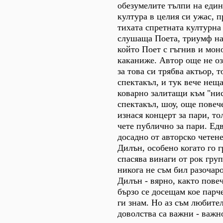
обезумелите тълпи на един
култура в целия си ужас, 
тихата спретната културна
слушаща Поета, триумф на 
който Поет с гъгнив и мон
каканиже. Автор още не оз
за това си трябва актьор, т
спектакъл, и тук вече неща
коварно залитащи към "нис
спектакъл, шоу, още повеч
изнася концерт за пари, т
чете публично за пари. Ед
досадно от авторско четене
Дилън, особено когато го г
спасява винаги от рок груп
никога не съм бил разочар
Дилън - вярно, както пове
бързо се досещам кое парч
ги знам. Но аз съм любите
доволства са важни - важн