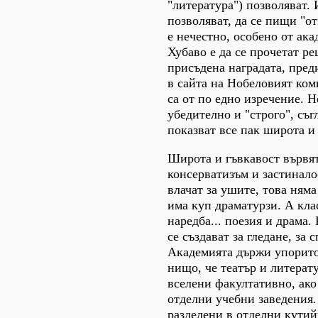
"литература") позволяват. 
позволяват, да се пищи "о
е нечестно, особено от ака
Хубаво е да се прочетат ре
присъдена наградата, преди
в сайта на Нобеловият ком
са от по едно изречение. Н
убедително и "строго", съг
показват все пак широта и 
Широта и гъвкавост вървят
консерватизъм и застинало
влачат за ушите, това няма
има куп драматурзи. А кла
наредба... поезия и драма.
се създават за гледане, за с
Академията държи упорито
нищо, че театър и литерат
вселени факултативно, ако
отделни учебни заведения. 
разделени в отделни кутийк