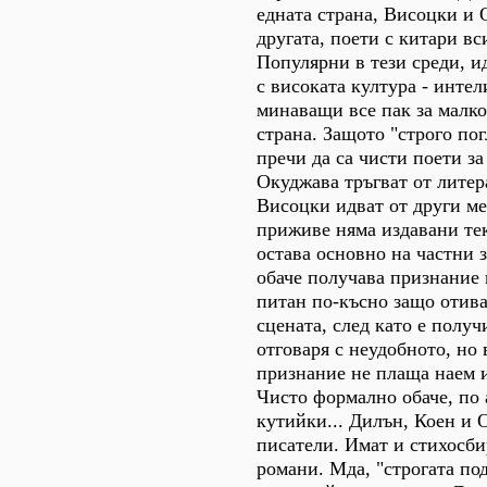
едната страна, Висоцки и 
другата, поети с китари вс
Популярни в тези среди, 
с високата култура - интел
минаващи все пак за малко
страна. Защото "строго пог
пречи да са чисти поети за
Окуджава тръгват от литер
Висоцки идват от други м
приживе няма издавани тек
остава основно на частни 
обаче получава признание 
питан по-късно защо отива
сцената, след като е получ
отговаря с неудобното, но
признание не плаща наем и
Чисто формално обаче, по
кутийки... Дилън, Коен и 
писатели. Имат и стихосби
романи. Мда, "строгата под