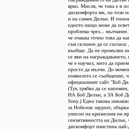
ярко. Мисля, че това е в о
дискомфорта ми, на този н
и на самия Дилън. И понеж
едното нищо може да осве
проблема чрез... мълчание
че очаква точно това да н
съм склонен да се съглася: 
въобще. Да не промълви н
се яви на награждаването,
че е научил, нито да прием
просто да мълчи. До момент
появилото се съобщение, че
официалният сайт "Боб Дил
(Тук трябва да се напомни,
НА Боб Дилън, а ЗА Боб Д
Sony.) Едно такова никакв
за Нобелов лауреат, обърка
унисон на кризисния ни вр
сензитивността на Дилън, 
дискомфорт наистина най-