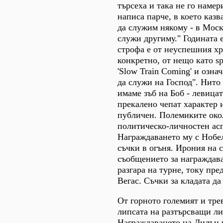
търсеха и така не го наме
написа парче, в което казв
да служим някому - в Моск
служи другиму." Годината 
строфа е от неуспешния х
конкретно, от нещо като spi
'Slow Train Coming' и озна
да служи на Господ". Нито
имаме зъб на Боб - левицат
прекалено чепат характер 
публичен. Полемиките око
политическо-личностен асп
Награждаването му с Нобе
съчки в огъня. Ирония на с
съобщението за награждава
разгара на турне, току пред
Вегас. Съчки за кладата да
От горното големият и тре
липсата на разтърсващи ли
Награждаването на Дилън 