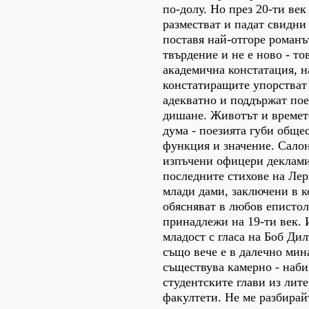
по-долу. Но през 20-ти век
разместват и падат свидни
поставя най-отгоре романъ
твърдение и не е ново - тов
академична констатация, н
констатиращите упорстват 
адекватно и поддържат пое
дишане. Животът и времето
дума - поезията губи обще
функция и значение. Салон
изпъчени офицери деклами
последните стихове на Ле
млади дами, заключени в к
обясняват в любов епистол
принадлежи на 19-ти век. 
младост с гласа на Боб Ди
също вече е в далечно мина
съществува камерно - наби
студентските глави из лит
факултети. Не ме разбирайт