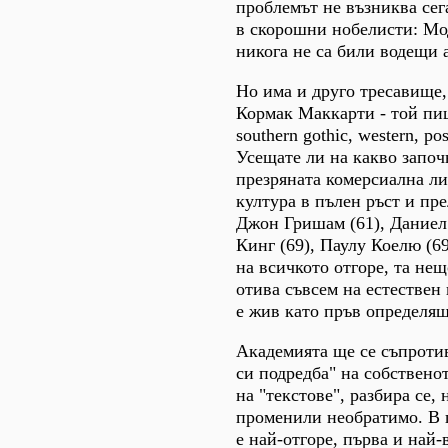
проблемът не възниква сега
в скорошни нобелисти: Мо
никога не са били водещи 
Но има и друго тресавище,
Кормак Маккарти - той пи
southern gothic, western, pos
Усещате ли на какво започ
презряната комерсиална ли
култура в пълен ръст и пре
Джон Гришам (61), Даниел
Кинг (69), Паулу Коелю (69
на всичкото отгоре, та не
отива съвсем на естествен
е жив като пръв определя
Академията ще се съпротив
си подредба" на собствено
на "текстове", разбира се, 
променили необратимо. В 
е най-отгоре, първа и най-