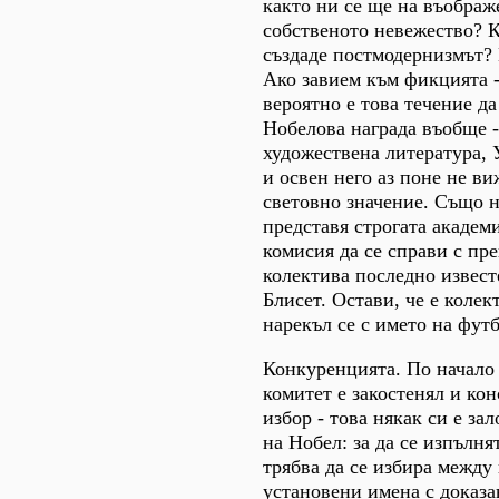
както ни се ще на въображ
собственото невежество? К
създаде постмодернизмът? 
Ако завием към фикцията 
вероятно е това течение да
Нобелова награда въобще -
художествена литература,
и освен него аз поне не в
световно значение. Също н
представя строгата академ
комисия да се справи с пр
колектива последно извест
Блисет. Остави, че е колек
нарекъл се с името на футб
Конкуренцията. По начало
комитет е закостенял и ко
избор - това някак си е за
на Нобел: за да се изпълня
трябва да се избира между
установени имена с доказа