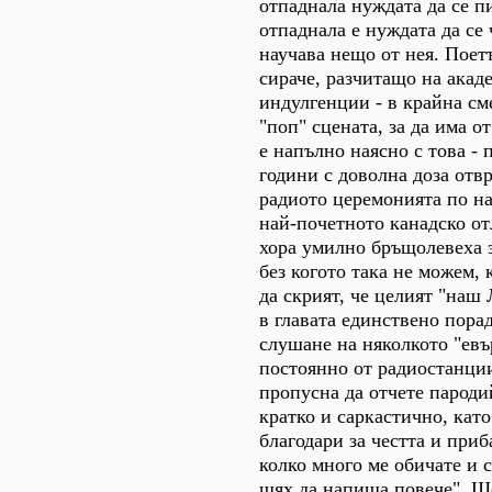
отпаднала нуждата да се п
отпаднала е нуждата да се 
научава нещо от нея. Поетъ
сираче, разчитащо на ака
индулгенции - в крайна см
"поп" сцената, за да има о
е напълно наясно с това - 
години с доволна доза от
радиото церемонията по на
най-почетното канадско о
хора умилно бръщолевеха 
без когото така не можем,
да скрият, че целият "наш
в главата единствено пора
слушане на няколкото "евъ
постоянно от радиостанции
пропусна да отчете пароди
кратко и саркастично, като
благодари за честта и приб
колко много ме обичате и с
щях да напиша повече". Ш