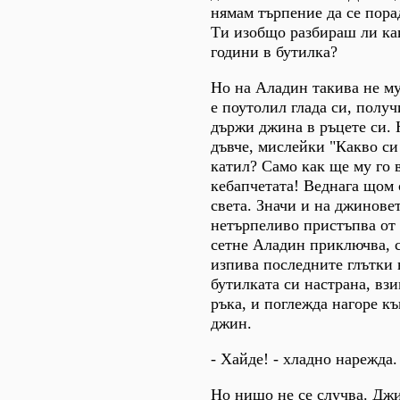
нямам търпение да се пора
Ти изобщо разбираш ли как
години в бутилка?
Но на Аладин такива не му
е поутолил глада си, полу
държи джина в ръцете си. 
дъвче, мислейки "Какво си
катил? Само как ще му го 
кебапчетата! Веднага щом 
света. Значи и на джинове
нетърпеливо пристъпва от 
сетне Аладин приключва, 
изпива последните глътки 
бутилката си настрана, вз
ръка, и поглежда нагоре к
джин.
- Хайде! - хладно нарежда.
Но нищо не се случва. Джи