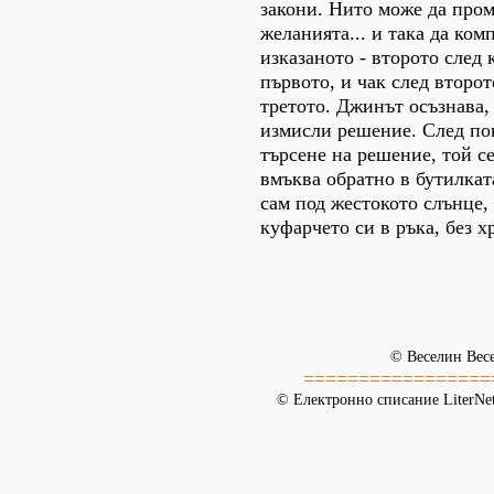
закони. Нито може да пром
желанията... и така да ком
изказаното - второто след 
първото, и чак след второт
третото. Джинът осъзнава,
измисли решение. След пов
търсене на решение, той с
вмъква обратно в бутилкат
сам под жестокото слънце,
куфарчето си в ръка, без хр
© Веселин Вес
=================
© Електронно списание LiterNet