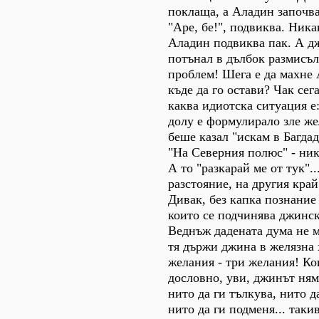
поклаща, а Аладин започва
"Аре, бе!", подвиква. Ника
Аладин подвиква пак. А дж
потънал в дълбок размисъл
проблем! Шега е да махне 
къде да го остави? Чак сег
каква идиотска ситуация 
долу е формулирало зле жел
беше казал "искам в Багдад
"На Северния полюс" - ник
А то "разкарай ме от тук"..
разстояние, на другия край
Дивак, без капка познание 
които се подчинява джинск
Веднъж дадената дума не м
тя държи джина в желязна 
желания - три желания! Ко
дословно, уви, джинът ням
нито да ги тълкува, нито д
нито да ги подменя... таки