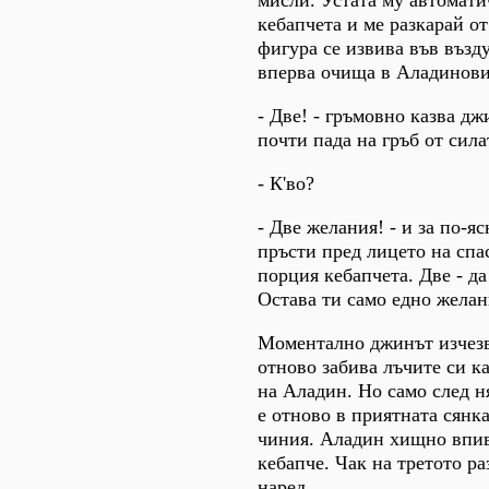
кебапчета и ме разкарай от
фигура се извива във възд
вперва очища в Аладинови
- Две! - гръмовно казва д
почти пада на гръб от силат
- К'во?
- Две желания! - и за по-я
пръсти пред лицето на спас
порция кебапчета. Две - да
Остава ти само едно желан
Моментално джинът изчезв
отново забива лъчите си к
на Аладин. Но само след н
е отново в приятната сянка
чиния. Аладин хищно впив
кебапче. Чак на третото ра
наред.