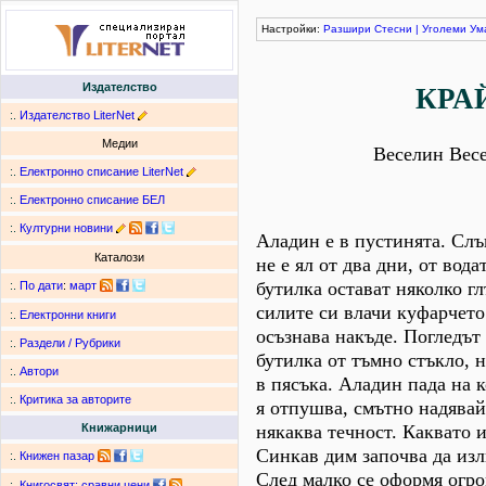
Настройки:
Разшири
Стесни
|
Уголеми
Ум
Издателство
КРА
:.
Издателство LiterNet
Медии
Веселин Вес
:.
Електронно списание LiterNet
:.
Електронно списание БЕЛ
:.
Културни новини
Аладин е в пустинята. Слъ
Каталози
не е ял от два дни, от вода
бутилка остават няколко гл
:.
По дати
:
март
силите си влачи куфарчето 
:.
Електронни книги
осъзнава накъде. Погледът 
:.
Раздели / Рубрики
бутилка от тъмно стъкло, 
:.
Автори
в пясъка. Аладин пада на к
:.
Критика за авторите
я отпушва, смътно надявай
някаква течност. Каквато и
Книжарници
Синкав дим започва да изл
:.
Книжен пазар
След малко се оформя огр
:.
Книгосвят: сравни цени