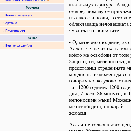
във въздуха фигура. Алади
Ресурси
се мре, щом му се привижд
:.
Каталог за култура
пък ако е илюзия, то това 
облекчаваща нечовешката 
:.
Артзона
чува глас от висините.
:.
Писмена реч
За нас
- О, мизерно създание, аз 
:.
Всичко за LiterNet
Аллах, че ще изпълня три 
който ме освободи от този 
Защото, ти, мизерно създа
представиш страданията м
мръднеш, не можеш да се 
говорим колко удоволствия
тия 1200 години. 1200 годи
дни, 7 часа, 36 минути, и 
непоносими мъки! Можеше
ме освободиш, но карай - 
желаеш!
Аладин е толкова изтощен,
мисли. Устата му автомат