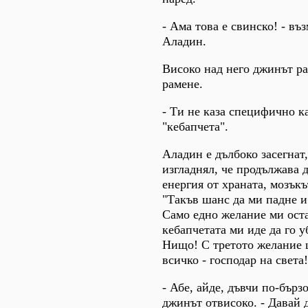
- Ама това е свинско! - въ
Аладин.
Високо над него джинът р
рамене.
- Ти не каза специфично к
"кебапчета".
Аладин е дълбоко засегнат,
изгладнял, че продължава 
енергия от храната, мозъкъ
"Такъв шанс да ми падне и
Само едно желание ми остан
кебапчетата ми иде да го у
Нищо! С третото желание
всичко - господар на света!
- Абе, айде, дъвчи по-бърз
джинът отвисоко. - Давай 