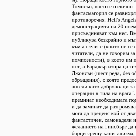
Томпсън, което е отлично 
фантасмагория се развихря
противоречия. Hell's Angel
демонстрацията на 20 ноем
присъединяват към нея. Вм
публикува безкрайно и мъ
към ангелите (които не се 
читатели, да не говорим з
помпозности), в което им 
път, а Барджър изпраща те
Джонсън (шест реда, без 
обръщения), с която предо
ангели като доброволци за
операции в тила на врага".
преминат необходимата по
и да заминат да разгромява
мога да преценя кой от два
фантастичен, самонадеян и
желанието на Гинсбърг да 
борци срещу капитализма,