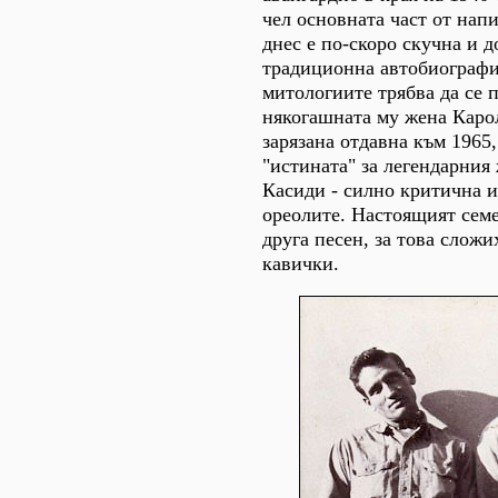
чел основната част от напи
днес е по-скоро скучна и 
традиционна автобиографи
митологиите трябва да се 
някогашната му жена Каро
зарязана отдавна към 1965
"истината" за легендарния
Касиди - силно критична 
ореолите. Настоящият семе
друга песен, за това сложи
кавички.