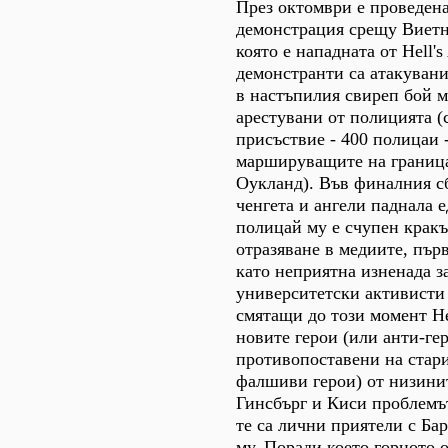
През октомври е проведена
демонстрация срещу Виетн
която е нападната от Hell's
демонстранти са атакувани
в настъпилия свиреп бой 
арестувани от полицията (
присъствие - 400 полицаи 
маршируващите на границ
Оукланд). Във финалния с
ченгета и ангели паднала е
полицай му е счупен кракъ
отразяване в медиите, пър
като неприятна изненада з
университетски активисти
смятащи до този момент Hel
новите герои (или анти-ге
противопоставени на стари
фалшиви герои) от низинит
Гинсбърг и Киси проблемът
те са лични приятели с Ба
му. Поради което горното 