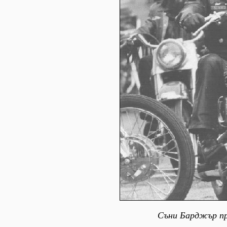
Съни Барджър пр