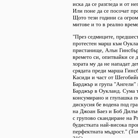
иска да се разгледа и от н
Или поне да се посочат пр
Щото тези години са огром
митове и то в реално време
"През седмиците, предшес
протестен марш към Оукла
пристанище, Алън Гинсбър
времето си, опитвайки се 
хората му да не нападат д
срядата преди марша Гинс
Касиди и част от Шегобий
Барджър и група "Ангели" 
Барджър в Оукланд. Сума 
консумирано и глупашка п
дискусия бе водена под г
на Джоан Баез и Боб Дилъ
с групово скандиране на Pr
будистката най-висока про
перфектната мъдрост." (То