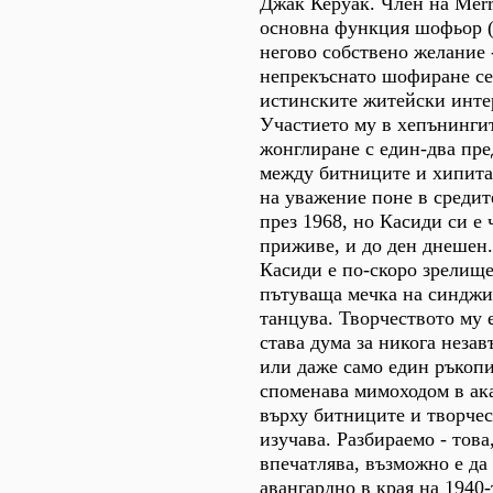
Джак Керуак. Член на Merry
основна функция шофьор (
негово собствено желание 
непрекъснато шофиране се
истинските житейски инте
Участието му в хепънингит
жонглиране с един-два пре
между битниците и хипитат
на уважение поне в средит
през 1968, но Касиди си е 
приживе, и до ден днешен.
Касиди е по-скоро зрелище
пътуваща мечка на синджир
танцува. Творчеството му 
става дума за никога неза
или даже само един ръкопи
споменава мимоходом в ак
върху битниците и творчес
изучава. Разбираемо - това,
впечатлява, възможно е да
авангардно в края на 1940-