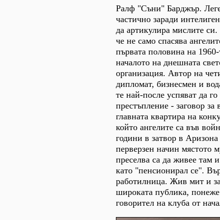
Ралф "Съни" Барджър. Лег
частично заради интелиге
да артикулира мислите си.
че не само спасява ангелит
първата половина на 1960-
началото на днешната све
организация. Автор на чет
дипломат, бизнесмен и вода
те най-после успяват да го
престъпление - заговор за 
главната квартира на конку
който ангелите са във вой
години в затвор в Аризона
перверзен начин мястото м
преселва са да живее там и
като "пенсионирал се". Въ
работилница. Жив мит и за
широката публика, понеже
говорител на клуба от нача