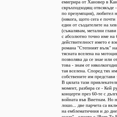
емигрира от Хановер в Кан
свръхподходящ отвсякъде -
по презумпция), любител 
(някога, щото сега е почти
един от създателите на хе
(съжалявам, метални глави 
с абсолютно точно име на 
действителност името е взе
романа "Степният вълк" на
тясната вселена на мотоци
позволява да се знае или о
това - знам от няколкогод
тая вселена. Според тях им
собствените им представи з
В цялата тази привлекател
момент, разбира се - Кей 
концерти през 60-те с дъл
войната във Виетнам. Но н
лошо... две парчета са вкл
на емблематичния и до дн
ездач" - едното е ‘Born To 