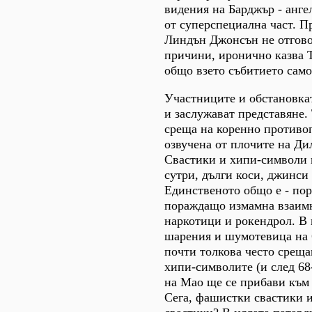
видения на Барджър - анге
от суперспециална част. 
Линдън Джонсън не отгово
причини, иронично казва Т
общо взето събитието само 
Участниците и обстановка
и заслужават представяне.
среща на коренно противо
озвучена от плочите на Ди
Свастики и хипи-символи 
сутри, дълги коси, джинси 
Единственото общо е - пор
пораждащо измамна взаимн
наркотици и рокендрол. В
шарения и шумотевица на 6
почти толкова често среща
хипи-символите (и след 68
на Мао ще се прибави към
Сега, фашистки свастики 