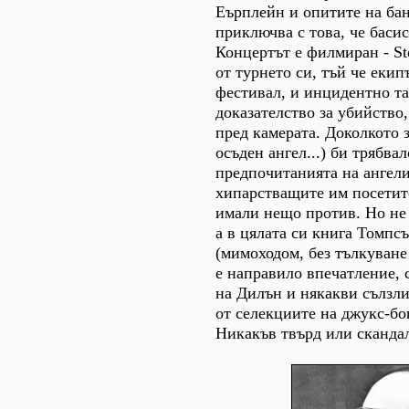
Еърплейн и опитите на бан
приключва с това, че басис
Концертът е филмиран - St
от турнето си, тъй че екип
фестивал, и инцидентно т
доказателство за убийство
пред камерата. Доколкото 
осъден ангел...) би трябвал
предпочитанията на ангели
хипарстващите им посетит
имали нещо против. Но не 
а в цялата си книга Томпс
(мимоходом, без тълкуване 
е направило впечатление, 
на Дилън и някакви сълзл
от селекциите на джукс-бо
Никакъв твърд или скандал