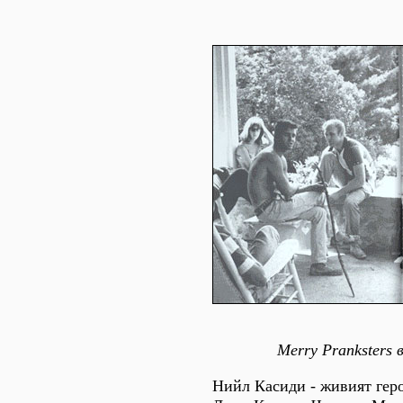
Merry Pranksters 
Нийл Касиди - живият геро