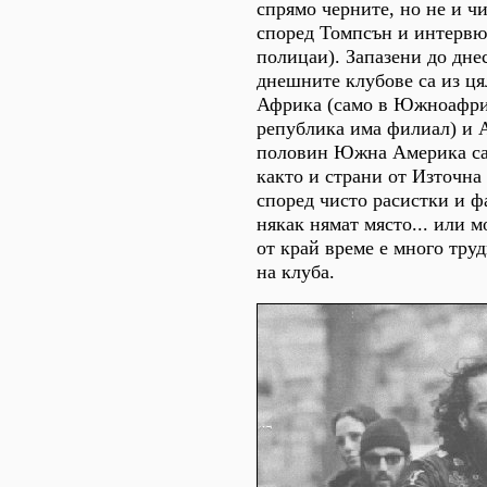
спрямо черните, но не и ч
според Томпсън и интервю
полицаи). Запазени до дне
днешните клубове са из ця
Африка (само в Южноафри
република има филиал) и 
половин Южна Америка са
както и страни от Източна
според чисто расистки и 
някак нямат място... или 
от край време е много труд
на клуба.