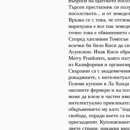
въпроси на щатското посо
Търсен престъпник си пол
посолството... и от земеде
Връзва се с това, че отгле
марихуана е все пак земеде
точно това е обвинението
Според хапливия Томпсън 
всички би било Киси да си
Асунсион. Инак Киси обра
Merry Pranksters, която пъ
из Калифорния и организи
Свързани са с академичния 
рокаджиите, с интелектуал
Големи купони в Ла Хонда 
околните фермери и на пол
може да влезе в частен имо
интелектуално привлекате
обкръжението му като "под
свобода, поради което са п
присъединят. Купонясванет
двете страни, никакви ин