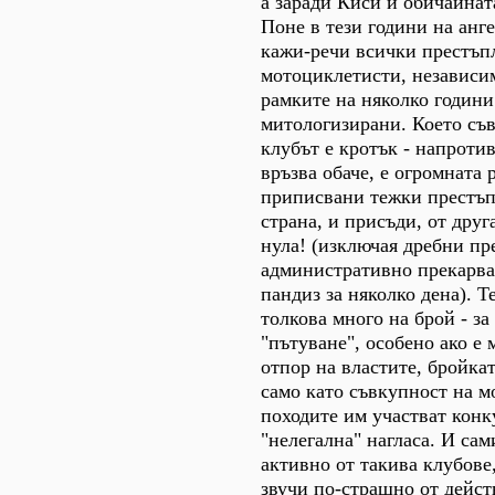
а заради Киси и обичайнат
Поне в тези години на анг
кажи-речи всички престъпл
мотоциклетисти, независим
рамките на няколко години
митологизирани. Което съв
клубът е кротък - напротив
връзва обаче, е огромната
приписвани тежки престъп
страна, и присъди, от друг
нула! (изключая дребни пр
административно прекарва
пандиз за няколко дена). Т
толкова много на брой - за
"пътуване", особено ако е
отпор на властите, бройкат
само като съвкупност на м
походите им участват конк
"нелегална" нагласа. И са
активно от такива клубове
звучи по-страшно от дейст