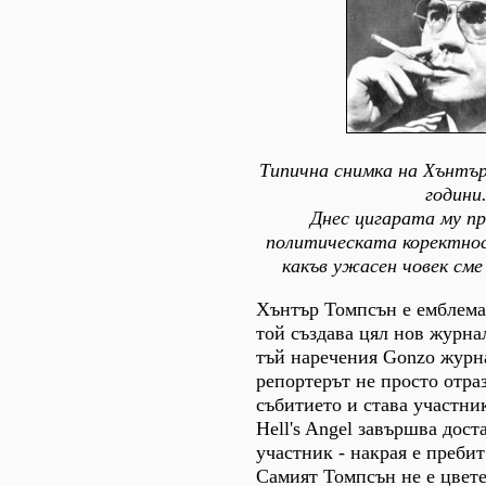
Типична снимка на Хънтър
години
Днес цигарата му п
политическата коректнос
какъв ужасен човек сме
Хънтър Томпсън е емблема
той създава цял нов журна
тъй наречения Gonzo журн
репортерът не просто отраз
събитието и става участни
Hell's Angel завършва дост
участник - накрая е пребит
Самият Томпсън не е цвете