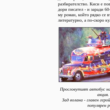
разбирателство. Киси е по
дори писател - и заради 60
му роман, който рядко се 
литературно, а по-скоро ку
Прословутият автобус на 
акция.
Зад волана - главен гер
популярен 