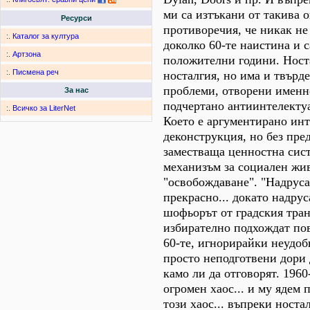
ми са изтъкани от такива 
Ресурси
противоречия, че никак не
:.
Каталог за култура
доколко 60-те наистина и с
:.
Артзона
положителни години. Носта
:.
Писмена реч
носталгия, но има и твърд
проблеми, отворени именно
За нас
подчертано антиинтелекту
:.
Всичко за LiterNet
Което е аргументирано инт
деконструкция, но без пре
заместваща ценностна сис
механизъм за социален жи
"освобождаване". "Надруса
прекрасно... докато надрус
шофьорът от градския тра
избирателно подхождат пов
60-те, игнорирайки неудоб
просто неподготвени дори д
камо ли да отговорят. 1960
огромен хаос... и му ядем 
този хаос... въпреки носта