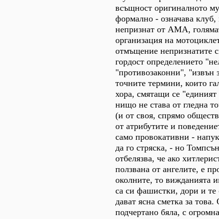
всъщност оригиналното му
формално - означава клуб,
непризнат от АМА, голяма
организация на мотоцикле
отмъщение непризнатите с
гордост определението "не
"противозаконни", "извън з
точните термини, които га
хора, смятащи се "единият 
нищо не става от гледна т
(и от своя, спрямо обществ
от атрибутите и поведение
само провокативни - напук
да го стряска, - но Томпсъ
отбелязва, че ако хитлерис
ползвана от ангелите, е пр
околните, то вижданията и
са си фашистки, дори и те 
дават ясна сметка за това.
подчертано бяла, с огромн