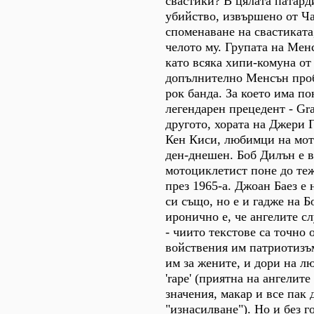
свастики? В цялата патард
убийство, извършено от Ч
споменаване на свастиката
челото му. Групата на Мен
като всяка хипи-комуна от
допълнително Менсън проб
рок банда. За което има по
легендарен прецедент - Gr
другото, хората на Джери Г
Кен Киси, любимци на мот
ден-днешен. Боб Дилън е 
мотоциклетист поне до теж
през 1965-а. Джоан Баез е 
си също, но е и гадже на 
иронично е, че ангелите с
- чиито текстове са точно 
войствения им патриотизъ
им за жените, и дори на л
'rape' (приятна на ангелит
значения, макар и все пак д
"изнасилване"). Но и без г