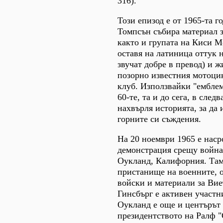
316).
Този епизод е от 1965-та г
Томпсън събира материал за
както и групата на Киси Me
оставя на латиница оттук н
звучат добре в превод) и ж
позорно известния мотоцик
клуб. Използвайки "ембле
60-те, та и до сега, в сле
нахвърля историята, за да
горните си съждения.
На 20 ноември 1965 е наср
демонстрация срещу война
Оукланд, Калифорния. Там
пристанище на военните, 
войски и материали за Ви
Гинсбърг е активен участ
Оукланд е още и центърът н
президентството на Ралф 