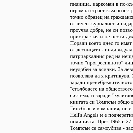
пияница, наркоман в по-къ
огромна страст към огнест
точно образец на гражданс
отличен журналист и надар
проучва добре, не си позво
пристрастия и не пести ду
Поради което днес го имат
от десницата - индивидуал
патриархалния ред на неща
точно "прогресивното" лице
неудобен за всички. За лев
позволява да я критикува. 
заради пренебрежителното
"стълбовете на обществото
система, и заради "хулиган
книгата си Томпсън общо 
Гинсбърг и компания, не е
Hell's Angels и е подчерат
полицията. През 1965 е 27
Томпсън се самоубива - зас