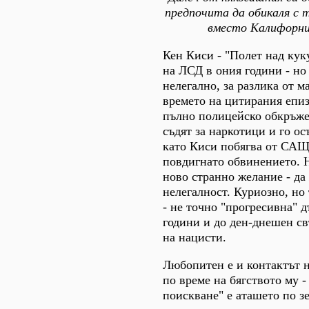
предпочита да обикаля с 
вместо Калифорни
Кен Киси - "Полет над кук
на ЛСД в ония години - но
нелегално, за разлика от м
времето на цитирания епиз
пълно полицейско обкръжен
съдят за наркотици и го ос
като Киси побягва от САЩ,
повдигнато обвинението. Н
ново странно желание - да
нелегалност. Куриозно, но 
- не точно "прогресивна" 
години и до ден-днешен св
на нацисти.
Любопитен е и контактът 
по време на бягството му -
поискване" е аташето по з