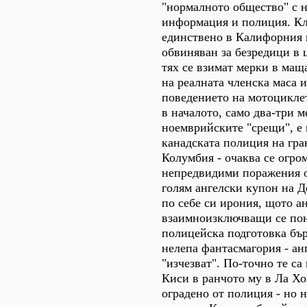
"нормалното общество" с н
информация и полиция. Кл
единствено в Калифорния п
обвиняван за безредици в
тях се взимат мерки в мащ
на реалната членска маса и
поведението на мотоцикле
в началото, само два-три 
ноемврийските "срещи", е
канадската полиция на гра
Колумбия - очаква се огро
непредвидими поражения о
голям ангелски купон на Д
по себе си ирония, щото ан
взаимноизключващи се пон
полицейска подготовка бър
нелепа фантасмагория - ан
"изчезват". По-точно те са
Киси в ранчото му в Ла Хо
оградено от полиция - но н