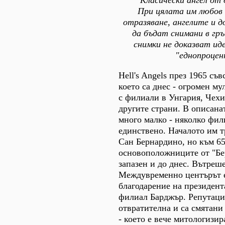
Класически ангел от 
При цялата им любов
отразяване, ангелите и 
да бъдат снимани в гръ
снимки не доказват и
"еднопроцен
Hell's Angels през 1965 съв
което са днес - огромен м
с филиали в Унгария, Чехи
другите страни. В описанат
много малко - няколко фи
единствено. Началото им тр
Сан Бернардино, но към 65
основоположниците от "Бер
запазен и до днес. Вътреше
Междувременно центърът е
благодарение на президен
филиал Барджър. Репутация
отвратителна и са смятани
- което е вече митологизир