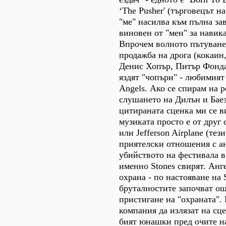
‘The Pusher' (търговецът н
"ме" насилва към пълна за
виновен от "мен" за навика
Впрочем волното пътуване
продажба на дрога (кокаин,
Денис Хопър, Питър Фонд
яздят "чопъри" - любимият 
Angels. Ако се спирам на 
слушането на Дилън и Бае
цитираната сценка ми се в
музиката просто е от друг с
или Jefferson Airplane (тез
приятелски отношения с ан
убийството на фестивала в
именно Stones свирят. Анге
охрана - по настояване на S
бруталностите започват ощ
пристигане на "охраната".
компания да излязат на сце
бият юнашки пред очите 