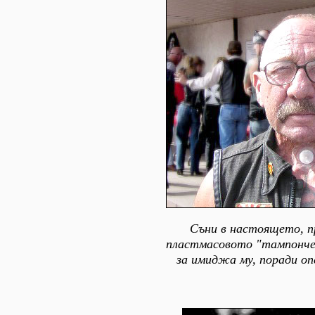
Съни в настоящето, п
пластмасовото "тампонче
за имиджа му, поради оп