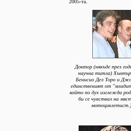
2005-та.
Доктор (някъде през год
научна титла) Хънтър
Бенисио Дел Торо и Дж
единственият от "младит
който по дух изглежда род
би се чувствал на мяс
мотоциклетист.)