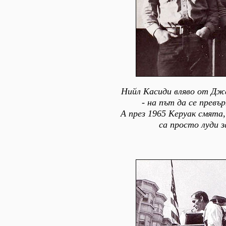
Нийл Касиди вляво от Джа
- на път да се превъ
А през 1965 Керуак смята,
са просто луди з