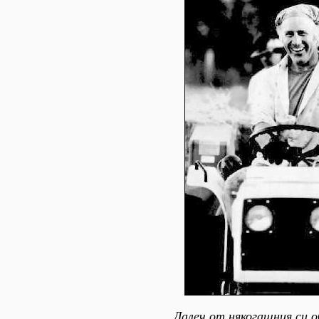
Далеч от някогашния си о