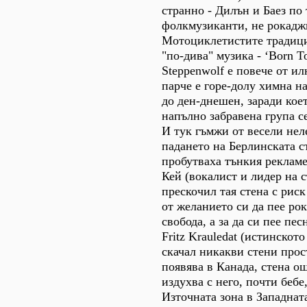
странно - Дилън и Баез по 
фолкмузиканти, не рокадж
Мотоциклетистите традиц
"по-дива" музика - ‘Born T
Steppenwolf е повече от ил
парче е горе-долу химна н
до ден-днешен, заради кое
напълно забравена група се
И тук гъмжи от весели нел
падането на Берлинската с
пробутваха тънкия рекламе
Кей (вокалист и лидер на 
прескочил тая стена с риск
от желанието си да пее рок
свобода, а за да си пее пе
Fritz Krauledat (истинското
скачал никакви стени прос
появява в Канада, стена о
издухва с него, почти бебе
Източната зона в Западнат