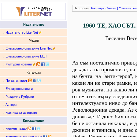
Настройки:
Разшири
Стесни
|
Уголеми
Ум
1960-ТЕ, ХАОСЪТ.
Издателство
:.
Издателство LiterNet
Веселин Вес
Медии
:.
Електронно списание LiterNet
:.
Електронно списание БЕЛ
Аз съм носталгично привър
:.
Културни новини
декадата на промените, на
Каталози
на бунта, на "анти-героя",
:.
По дати
:
март
какви ли не стари рамки, н
рок музиката, на какво ли 
:.
Електронни книги
отпечатък върху следващит
:.
Раздели / Рубрики
интелектуално ниво до ба
:.
Автори
Революционна декада. Аз с
:.
Критика за авторите
донякъде. И днес бих носил
Книжарници
беше останала някаква, и 
:.
Книжен пазар
джинси и тениска, и днес 
Dylan, Doors и пр. И въпр
:.
Книгосвят: сравни цени