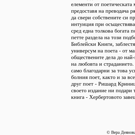
елементи от поетическата 
предоставя на преводача р
да свери собствените си п
интуиция при осъществява
сред една толкова богата 
петте раздела на този подб
Библейски Книги, заблестя
универсум на поета - от м
обществените дела до най
на любовта и страданието
само благодарни за това у
болния поет, както и за вс
друг поет - Ришард Криниц
своето издание ни подари 
книга - Хербертовото заве
© Вера Деянова