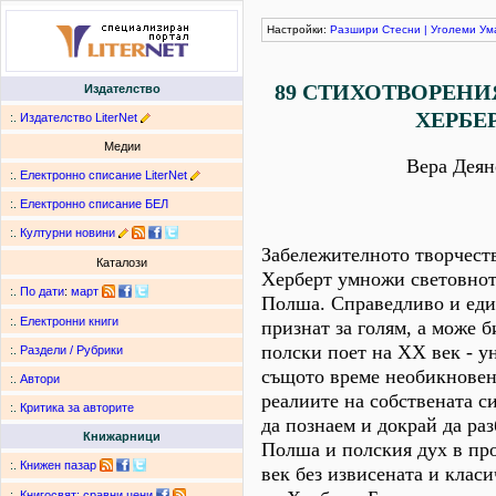
Настройки:
Разшири
Стесни
|
Уголеми
Ум
89 СТИХОТВОРЕНИ
Издателство
ХЕРБЕ
:.
Издателство LiterNet
Медии
Вера Деян
:.
Електронно списание LiterNet
:.
Електронно списание БЕЛ
:.
Културни новини
Забележителното творчест
Каталози
Херберт умножи световнот
:.
По дати
:
март
Полша. Справедливо и еди
:.
Електронни книги
признат за голям, а може б
полски поет на ХХ век - у
:.
Раздели / Рубрики
същото време необикновен
:.
Автори
реалиите на собствената с
:.
Критика за авторите
да познаем и докрай да ра
Книжарници
Полша и полския дух в пр
:.
Книжен пазар
век без извисената и класи
:.
Книгосвят: сравни цени