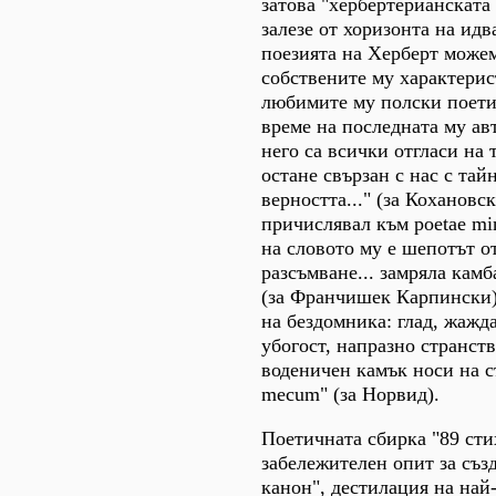
затова "хербертерианската 
залезе от хоризонта на ид
поезията на Херберт можем
собствените му характерис
любимите му полски поети
време на последната му авт
него са всички отгласи на т
остане свързан с нас с тай
верността..." (за Кохановск
причислявал към poetae min
на словото му е шепотът о
разсъмване... замряла камб
(за Франчишек Карпински),
на бездомника: глад, жажда
убогост, напразно странств
воденичен камък носи на с
mecum" (за Норвид).
Поетичната сбирка "89 сти
забележителен опит за съз
канон", дестилация на най