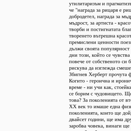
утилитаризъм и прагматизъ
че "награда за рицаря е ри
добродетел, награда за мъд
мъдрост, за артиста - крас
творби и постигнатата бла
творенето вътрешна красот
премислени ценности поез
дължи своята популярност 
дни този, който се чувства
повече от собственото си 
рискува да изглежда смеше
Збигнев Херберт прочута 
Когито - героична и ирони
време - ни учи как, стоейк
се борим с чудовището. Щ
това? За поколенията от в
ХХ век то имаше една физ
поколенията, които ще дойд
двайсет години, ще има дру
заробва човека, винаги ще