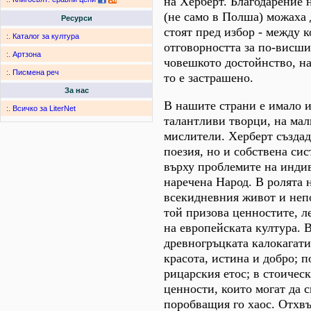
на Херберт. Благодарение 
(не само в Полша) можаха д
Ресурси
стоят пред избор - между 
:.
Каталог за култура
отговорността за по-висши
:.
Артзона
човешкото достойнство, на
:.
Писмена реч
то е застрашено.
За нас
В нашите страни е имало 
:.
Всичко за LiterNet
талантливи творци, на мал
мислители. Херберт създад
поезия, но и собствена си
върху проблемите на инди
наречена Народ. В ролята 
всекидневния живот и неп
той призова ценностите, 
на европейската култура. 
древногръцката калокагати
красота, истина и добро; п
рицарския етос; в стоическ
ценности, които могат да с
поробващия го хаос. Отхв