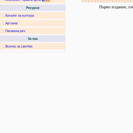
=================
Първо издание, ел
Ресурси
:.
Каталог за култура
:.
Артзона
:.
Писмена реч
За нас
:.
Всичко за LiterNet