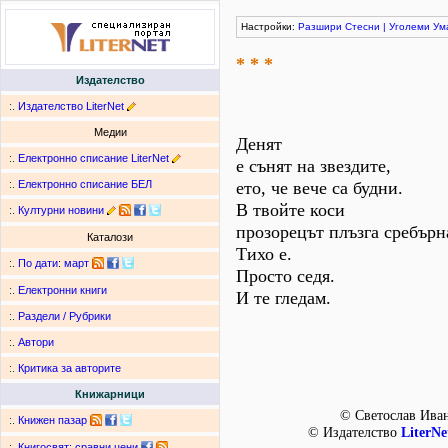
Настройки:
Разшири
Стесни
|
Уголеми
Ум
* * *
Издателство
:.
Издателство LiterNet
Медии
Денят
:.
Електронно списание LiterNet
е сънят на звездите,
:.
Електронно списание БЕЛ
ето, че вече са будни.
В твойте коси
:.
Културни новини
прозорецът плъзга сребърн
Каталози
Тихо е.
:.
По дати
:
март
Просто седя.
:.
Електронни книги
И те гледам.
:.
Раздели / Рубрики
:.
Автори
:.
Критика за авторите
Книжарници
© Светослав Иван
:.
Книжен пазар
© Издателство
LiterNe
:.
Книгосвят: сравни цени