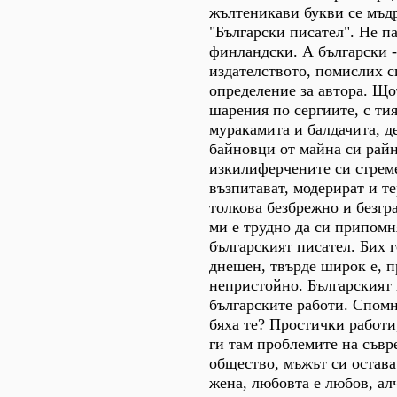
жълтеникави букви се мъд
"Български писател". Не п
финландски. А български -
издателството, помислих с
определение за автора. Щот
шарения по сергиите, с ти
муракамита и балдачита, д
байновци от майна си райн
изкилиферчените си стрем
възпитават, модерират и те
толкова безбрежно и безгр
ми е трудно да си припомн
българският писател. Бих 
днешен, твърде широк е, п
непристойно. Българският 
българските работи. Спомн
бяха те? Простички работи
ги там проблемите на съв
общество, мъжът си остава
жена, любовта е любов, алч