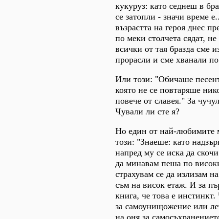
кукуруз: като седнеш в бра
се затопли - значи време е
възрастта на героя днес п
по меки столчета сядат, не
всички от тая бразда сме и
прорасли и сме хванали по
Или този: "Обичаше песент
която не се повтаряше ник
повече от славея." За чучу
Чували ли сте я?
Но един от най-любимите 
този: "Знаеше: като надзър
напред му се иска да скочи
да минавам пеша по висок
страхувам се да излизам на
съм на висок етаж. И за п
книга, че това е инстинкт
за самоунищожение или ле
на оня за самосъхранението