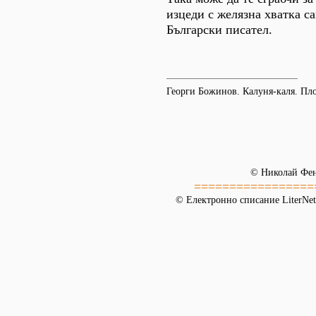
изцеди с желязна хватка с
Български писател.
Георги Божинов. Калуня-каля. Пло
© Николай Фе
=================
© Електронно списание LiterNet,