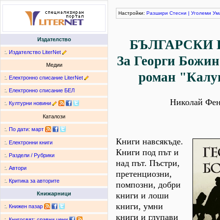
Настройки:
Разшири
Стесни
|
Уголеми
Ум
Издателство
БЪЛГАРСКИ 
:.
Издателство LiterNet
За Георги Божин
Медии
роман "Калу
:.
Електронно списание LiterNet
:.
Електронно списание БЕЛ
Николай Фен
:.
Културни новини
Каталози
:.
По дати
:
март
Книги навсякъде.
:.
Електронни книги
Книги под път и
:.
Раздели / Рубрики
над път. Пъстри,
:.
Автори
претенциозни,
:.
Критика за авторите
помпозни, добри
книги и лоши
Книжарници
книги, умни
:.
Книжен пазар
книги и глупави
:.
Книгосвят: сравни цени