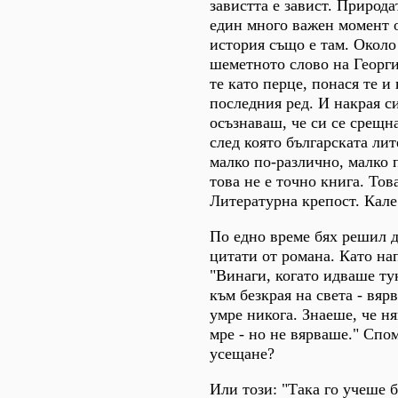
завистта е завист. Природа
един много важен момент о
история също е там. Около
шеметното слово на Георг
те като перце, понася те и 
последния ред. И накрая с
осъзнаваш, че си се срещна
след която българската ли
малко по-различно, малко 
това не е точно книга. Това
Литературна крепост. Кале
По едно време бях решил д
цитати от романа. Като на
"Винаги, когато идваше тук
към безкрая на света - вяр
умре никога. Знаеше, че ня
мре - но не вярваше." Спо
усещане?
Или този: "Така го учеше б