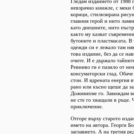
Гледам изданието от 1988 
невзрачно книжле, с меки 
корици, стилизирана рису
главния герой и нито лами
като днешните, нито пъстр
както му казват съвременн
бутоните и пластмасата. В
одежди си е лежало там ня
това издание, без да се на
очите. И е държало тайните
Ревниво ги е пазило от не
консуматорски глад. Обаче
стои. И ядрената енергия 
рано или късно щеше да за
Доживяхме го. Завиждам ви
не сте го хващали в ръце. 
приключение.
Отгоре върху старото изда
името на автора. Георги Б
заглавието. А на третия ре