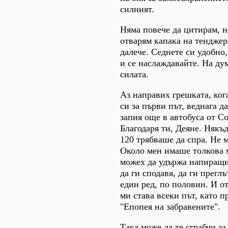
силният.
Няма повече да цитирам, н
отварям капака на тенджер
далече. Седнете си удобно,
и се наслаждавайте. На дум
силата.
Аз направих грешката, кога
си за първи път, веднага да
запия още в автобуса от Со
Благодаря ти, Деяне. Някъ
120 трябваше да спра. Не 
Около мен имаше толкова м
можех да удържа напиращит
да ги сподавя, да ги прегл
един ред, по половин. И о
ми става всеки път, като п
"Епопея на забравените".
Така може да те сграбчи за