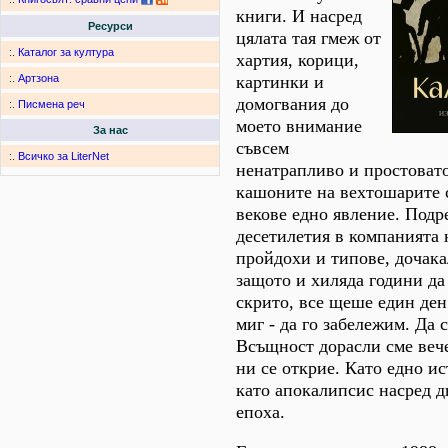
книги. И насред
Ресурси
цялата тая гмеж от
:.
Каталог за култура
хартия, корици,
картинки и
:.
Артзона
домогвания до
:.
Писмена реч
моето внимание
За нас
съвсем
:.
Всичко за LiterNet
ненатрапливо и простовато
кашоните на вехтошарите с
векове едно явление. Подр
десетилетия в компанията 
пройдохи и типове, дочака
защото и хиляда години да
скрито, все щеше един ден 
миг - да го забележим. Да 
Всъщност дорасли сме вече
ни се открие. Като едно и
като апокалипсис насред 
епоха.