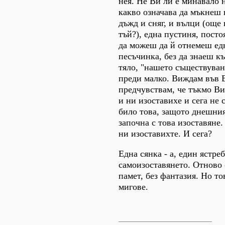
нея. Не Ви ли е минавало н
какво означава да мъкнеш 
дъжд и сняг, и вълци (още 
тъй?), една пустиня, посто
да можеш да й отнемеш ед
песъчинка, без да знаеш к
тяло, "нашето съществуван
преди малко. Виждам във В
предчувствам, че тъкмо Ви
и ни изоставихе и сега не 
било това, защото днешни
започна с това изоставяне.
ни изоставихте. И сега?
Една сянка - а, един ястреб
самоизоставянето. Отново 
памет, без фантазия. Но то
мигове.