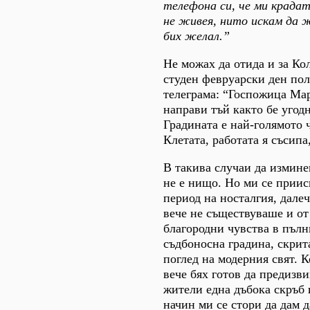
телефона си, че ми крадат
не живея, нито искам да 
бих желал.”
Не можах да отида и за Ко
студен февруарски ден по
телеграма: “Госпожица Ма
направи тъй както бе угодн
Градината е най-голямото 
Клетата, работата я съсипа
В такива случаи да измин
не е нищо. Но ми се приис
период на носталгия, далеч
вече не съществуваше и от
благородни чувства в пълн
съдбоносна градина, скрит
поглед на модерния свят. К
вече бях готов да предизв
жители една дъбока скръб 
начин ми се стори да дам д