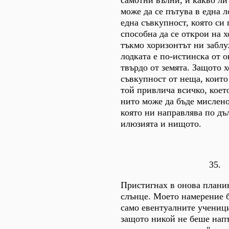
самотни вълни, и какво ли
може да се пътува в една л
една съвкупност, която си 
способна да се открои на 
тъкмо хоризонтът ни заблу
лодката е по-истинска от о
твърдо от земята. Защото х
съвкупност от неща, които
той привлича всичко, коет
нито може да бъде мислено
която ни направлява по дъ
илюзията и нищото.
35.
Пристигнах в онова плани
слънце. Моето намерение б
само евентуалните ученици
защото никой не беше напъ