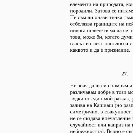
елементи на природата, кои
породили. Затова се питам
Не съм ли онази тънка тъм
отбелязва границите на пе
никога повече няма да се 
това, може би, когато думи
гласът изтлеят напълно и с
каквото и да е признание.
27.
Не зная дали си спомням и
различавам добре в този м
лодки от един мой разказ, 
залива на Кашиаш (но раз
симетрично, в съвкупност 
не се създава впечатление 
случайност или каприз на 
небрежността). Вярно е същ