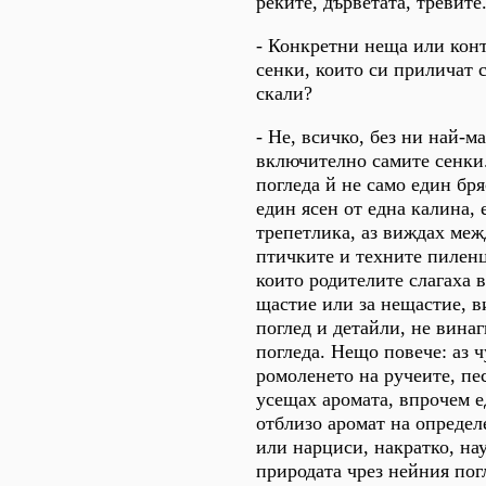
реките, дърветата, тревите.
- Конкретни неща или конт
сенки, които си приличат 
скали?
- Не, всичко, без ни най-м
включително самите сенки.
погледа й не само един бря
един ясен от една калина, 
трепетлика, аз виждах меж
птичките и техните пиленц
които родителите слагаха в
щастие или за нещастие, 
поглед и детайли, не вина
погледа. Нещо повече: аз ч
ромоленето на ручеите, пе
усещах аромата, впрочем 
отблизо аромат на опреде
или нарциси, накратко, на
природата чрез нейния пог