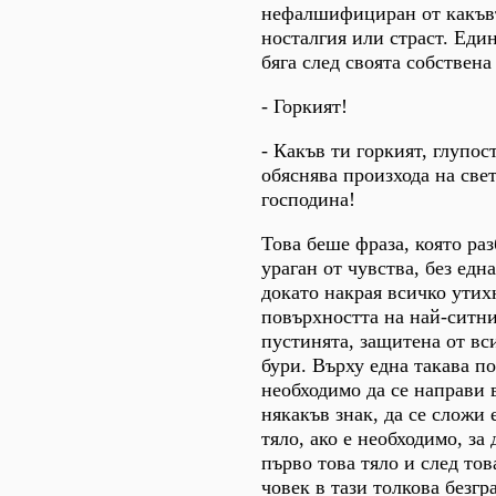
нефалшифициран от какъвт
носталгия или страст. Еди
бяга след своята собствена
- Горкият!
- Какъв ти горкият, глупос
обяснява произхода на све
господина!
Това беше фраза, която ра
ураган от чувства, без едн
докато накрая всичко утихн
повърхността на най-ситни
пустинята, защитена от вс
бури. Върху една такава п
необходимо да се направи 
някакъв знак, да се сложи 
тяло, ако е необходимо, за 
първо това тяло и след тов
човек в тази толкова безг