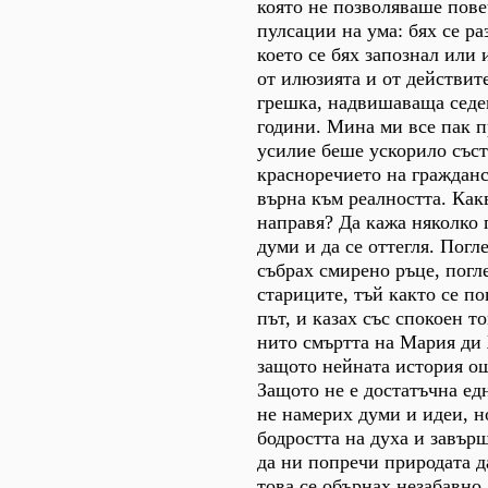
която не позволяваше пове
пулсации на ума: бях се ра
което се бях запознал или
от илюзията и от действит
грешка, надвишаваща седе
години. Мина ми все пак пр
усилие беше ускорило съст
красноречието на гражданс
върна към реалността. Как
направя? Да кажа няколко 
думи и да се оттегля. Погл
събрах смирено ръце, погл
стариците, тъй както се по
път, и казах със спокоен т
нито смъртта на Мария ди
защото нейната история ощ
Защото не е достатъчна едн
не намерих думи и идеи, н
бодростта на духа и завърш
да ни попречи природата д
това се обърнах незабавно,