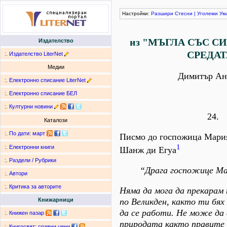
Настройки:
Разшири
Стесни
|
Уголеми
Ум
из "МЪГЛА СЪС С
Издателство
СРЕДАТ
:.
Издателство LiterNet
Медии
Димитър Ан
:.
Електронно списание LiterNet
:.
Електронно списание БЕЛ
:.
Културни новини
24.
Каталози
:.
По дати
:
март
Писмо до госпожица Мари
1
:.
Електронни книги
Шанж ди Егуа
:.
Раздели / Рубрики
“Драга госпожице Ма
:.
Автори
:.
Критика за авторите
Няма да мога да прекарам 
по Великден, както ти бях
Книжарници
да се работи. Не може да 
:.
Книжен пазар
природата както правите 
:.
Книгосвят: сравни цени