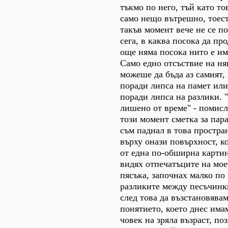
тъкмо по него, тъй като то
само нещо вътрешно, тоест
такъв момент вече не се п
сега, в каква посока да п
още няма посока нито е им
Само едно отсъствие на ня
можеше да бъда аз самият, 
поради липса на памет или
поради липса на разлики. 
лишено от време" - помисли
този момент сметка за пар
съм паднал в това простра
върху онази повърхност, к
от една по-обширна картин
видях отпечатъците на мое
пясъка, започнах малко по
разликите между песъчинки
след това да възстановява
понятието, което днес имам
човек на зряла възраст, п