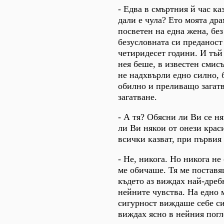
- Едва в смъртния й час ка
дали е чула? Ето моята др
посветен на една жена, без
безусловната си преданост
четиридесет години. И тъй
нея беше, в известен сми
не надхвърли едно силно, 
обилно и преливащо загатв
загатване.
- А тя? Обясни ли Ви се н
ли Ви някои от онези крас
всички казват, при първия
- Не, никога. Но никога не
ме обичаше. Тя ме поставя
където аз виждах най-дреб
нейните чувства. На едно м
сигурност виждаше себе си
виждах ясно в нейния погл