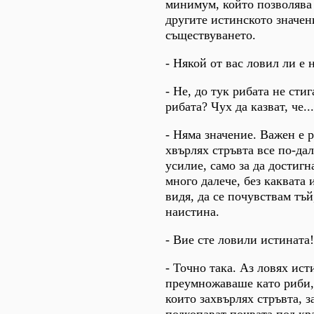
минимум, който позволява 
другите истинското значен
съществуването.
- Някой от вас ловил ли е 
- Не, до тук рибата не сти
рибата? Чух да казват, че...
- Няма значение. Важен е р
хвърлях стръвта все по-дал
усилие, само за да достигн
много далече, без каквата и
видя, да се почувствам тъй
наистина.
- Вие сте ловили истината!
- Точно така. Аз ловях ист
преумножаваше като риби,
които захвърлях стръвта, з