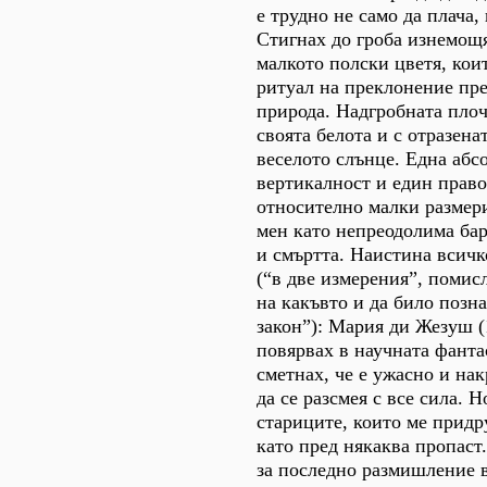
е трудно не само да плача, 
Стигнах до гроба изнемощя
малкото полски цветя, кои
ритуал на преклонение пр
природа. Надгробната плоч
своята белота и с отразена
веселото слънце. Една абс
вертикалност и един право
относително малки размер
мен като непреодолима ба
и смъртта. Наистина всич
(“в две измерения”, помис
на какъвто и да било позн
закон”): Мария ди Жезуш (
повярвах в научната фанта
сметнах, че е ужасно и на
да се разсмея с все сила. 
стариците, които ме придр
като пред някаква пропаст.
за последно размишление в