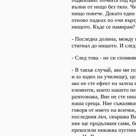
подкопават почвата под кр
вълни от нещо без тяло. Ч
нищо повече. Докато един
отново паднах по очи върх
нищото. Къде се намирам?
- Последна долина, между 
стигнал до нищото. И след
- След това - не си спомня
- В такъв случай, ако ми п
и аз ходих на училище), ц
ако не сте ефект на залеза 
елементи, които нашето не
разпознава, Вие не сте ни
наша среща. Ние съжалявам
говоря от името на всички, 
последния лъч, свършва В
ние ще продължим сами, бе
прекосили никаква пустиня