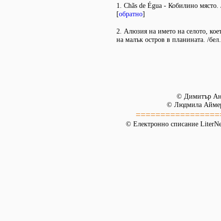
1. Chãs de Égua - Кобилино място. /
[
обратно
]
2. Алюзия на името на селото, кое
на малък остров в планината. /бел. 
© Димитър Ан
© Людмила Аймер
=================
© Електронно списание LiterNet