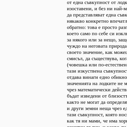
от една съвкупност от лод
изоставени, и без ни най-
да представляват една съвк
някакво конкретно впечат
обратно: това е просто раз
което само по себе си изк
за някого или за нещо, защ
чуждо на неговата природа
своето значение, как може
смисъл, да съществува, ког
(човешка или по-естествен
тази изкуствена съвкупност
отдава винаги едно обикно
значенията на лодките не м
чрез математически действ
бъдат изведени от близост
както не могат да определя
и други земни неща чрез е
тази съвкупност, която носи
как тя ни мами, че има хор