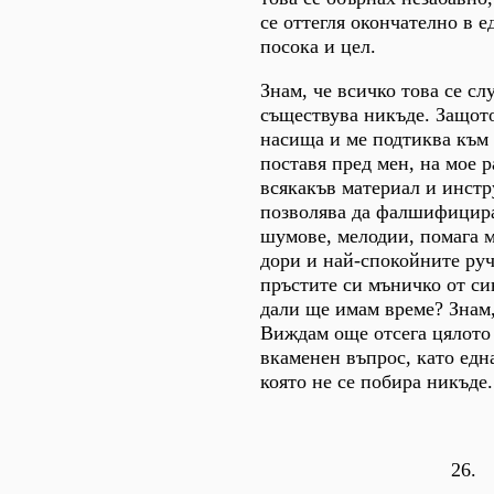
се оттегля окончателно в е
посока и цел.
Знам, че всичко това се сл
съществува никъде. Защото
насища и ме подтиква към 
поставя пред мен, на мое 
всякакъв материал и инстр
позволява да фалшифицира
шумове, мелодии, помага 
дори и най-спокойните руч
пръстите си мъничко от си
дали ще имам време? Знам,
Виждам още отсега цялото
вкаменен въпрос, като едн
която не се побира никъде.
26.