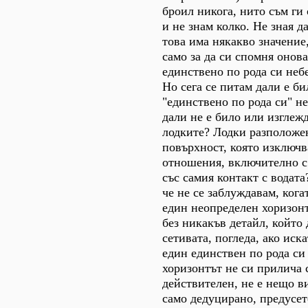
броил никога, нито съм ги
и не знам колко. Не зная д
това има някакво значение
само за да си спомня онов
единствено по рода си небе
Но сега се питам дали е би
"единствено по рода си" не
дали не е било или изглежд
лодките? Лодки разположе
повърхност, която изключв
отношения, включително с 
със самия контакт с водата
че не се заблуждавам, кога
един неопределен хоризонт
без никакъв детайл, който
сетивата, погледа, ако иска
един единствен по рода си
хоризонтът не си прилича 
действителен, не е нещо в
само дедуцирано, предусет