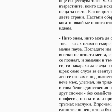
още съществува тази "махал
възрастните, които ще иска
неща за света. Разговорът 
двете страни. Настъпи объ
когато някой ме попита от
идвам.
- Нито знам, нито мога да 
това - казах плахо и смире
малка пауза. Погледите им
всички непознати места, ср
се познаят, и замаяни в тъ
си, ги накараха да сведат 
щрек само слуха за евенту
ден се озовах в подножиет
вече мъж, улегнал, на трид
и това беше единственият 
друг спомен - без семейств
професия, познати или при
тръгнах наслуки. Впрочем,
единствено нещо: това бях 