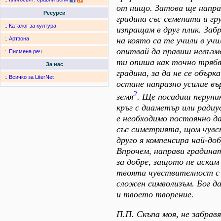
от нищо. Затова ще напра
Ресурси
градина със семената и гр
:.
Каталог за култура
изпращам в друг плик. Заб
на която са те учили в учи
:.
Артзона
опитвай да правиш невъз
:.
Писмена реч
ти опиша как точно трябв
За нас
градина, за да не се обърк
:.
Всичко за LiterNet
остане напразно усилие въ
2
земя
. Ще посадиш перуни
кръг с диаметър или радиу
е необходимо постоянно да
със симетрията, щом чувс
друго я компенсира най-доб
Впрочем, направи градин
за добре, защото не искам
твоята чувствителност с 
сложен символизъм. Бог да
и твоето творение.
П.П. Скъпа моя, не забравя