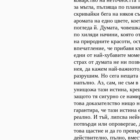
коварство на неточността 
за мъгла, пълзяща по план
скривайки бега на някоя с
аромата на едно цвете, кое
погледа й. Думата, човешк
по хиляди начини, която о
на природните красоти, о
впечатление, че прибавя к
едни от най-хубавите моме
страх от думата не ни позв
нея, да кажем най-важното,
разрушим. Но сега нещата
напълно. Аз, сам, не съм в
унищожа тази истина, кре
защото тя сигурно се нами
това доказателство нищо н
гарантира, че тази истина 
реално. И тъй, липсва нейн
потвърди или опровергае, 
това щастие и да го превър
действително, пълно, вме