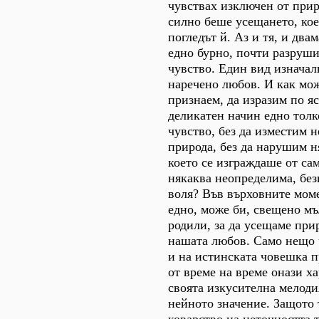
чувствах изключен от прир
силно беше усещането, ко
погледът й. Аз и тя, и два
едно бурно, почти разруши
чувство. Един вид изначал
наречено любов. И как може
признаем, да изразим по яс
деликатен начин едно тол
чувство, без да изместим 
природа, без да нарушим н
което се изграждаше от сам
някаква неопределима, без
воля? Във върховните мом
едно, може би, свещено мъ
родили, за да усещаме прир
нашата любов. Само нещо 
и на истинската човешка 
от време на време онази х
своята изкусителна мелоди
нейното значение. Защото 