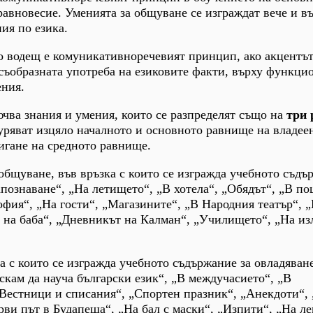
равновесие. Уменията за общуване се изграждат вече и въ
ия по езика.
о водещ е комуникативноречевият принцип, ако акцентът
съобразната употреба на езиковите факти, върху функци
ения.
чва знания и умения, които се разпределят също на
три
уряват изцяло началното и основното равнище на владеен
тигане на средното равнище.
общуване, във връзка с които се изгражда учебното съдъ
апознаване“, „На летището“, „В хотела“, „Обядът“, „В по
фия“, „На гости“, „Магазините“, „В Народния театър“, „
на баба“, „Дневникът на Калман“, „Училището“, „На из
а с които се изгражда учебното съдържание за овладяван
скам да науча български език“, „В междучасието“, „В
„Вестници и списания“, „Спортен празник“, „Анекдоти“,
ърви път в Будапеща“, „На бал с маски“, „Изпити“, „На л