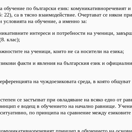
а обучение по български език: комуникативноречевият и
: 22), са в тясно взаимодействие. Очертават се някои пр
 условията на обучение, а именно за:
уникативните интереси и потребности на ученици, завър
8. клас);
ожностите на ученици, които не са носители на езика;
езикови факти и явления на българския език и официални
терференцията на чуждоезиковата среда, в която общуват
степен се застъпват при овладяване на всяко едно от ра
инцип е водещ в обучението на начално равнище. Учен
 ситуативно, по принципа на сравнение между езиковите 
комуникативноречевият принцип в обучението на основ