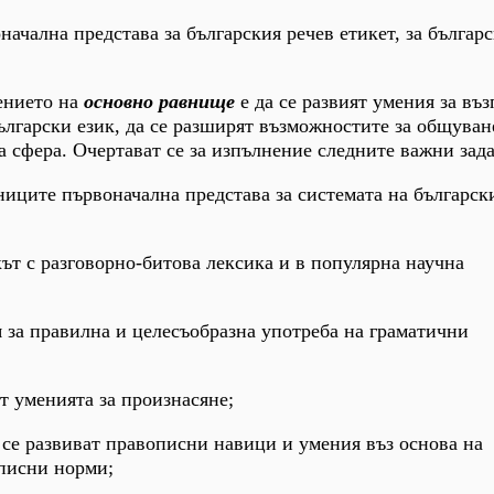
начална представа за българския речев етикет, за българс
ението на
основно равнище
е да се развият умения за въ
български език, да се разширят възможностите за общува
а сфера. Очертават се за изпълнение следните важни зада
ениците първоначална представа за системата на българск
кът с разговорно-битова лексика и в популярна научна
я за правилна и целесъобразна употреба на граматични
т уменията за произнасяне;
а се развиват правописни навици и умения въз основа на
писни норми;