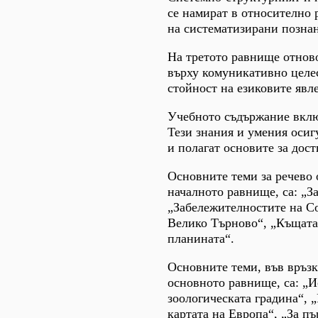
се намират в относително 
на систематизирани познан
На третото равнище отнов
върху комуникативно целе
стойност на езиковите явл
Учебното съдържание вклю
Тези знания и умения осиг
и полагат основите за дос
Основните теми за речево 
началното равнище, са: „З
„Забележителностите на Со
Велико Търново“, „Къщата 
планината“.
Основните теми, във връзк
основното равнище, са: „И
зоологическата градина“, 
картата на Европа“, „За п