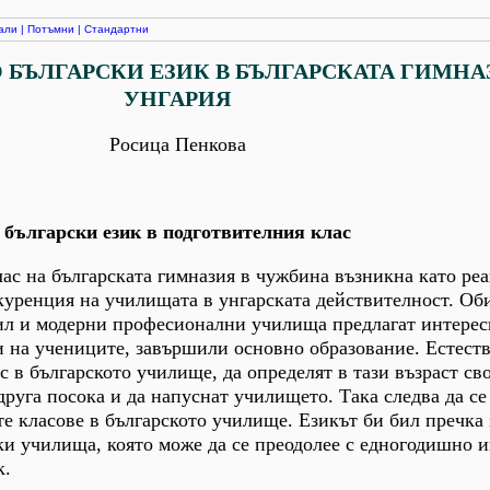
али
|
Потъмни
|
Стандартни
 БЪЛГАРСКИ ЕЗИК В БЪЛГАРСКАТА ГИМНА
УНГАРИЯ
Росица Пенкова
о български език в подготвителния клас
лас на българската гимназия в чужбина възникна като ре
куренция на училищата в унгарската действителност. О
ил и модерни професионални училища предлагат интерес
 на учениците, завършили основно образование. Естеств
с в българското училище, да определят в тази възраст св
друга посока и да напуснат училището. Така следва да с
е класове в българското училище. Езикът би бил пречка 
ки училища, която може да се преодолее с едногодишно 
к.