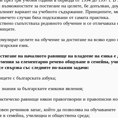
 през три учебни години в периода от 1994 до 1997 г. В 
 възможностите за постигане на целите, бе допълван, до
алният вариант на учебното съдържание. Принципите, м
повечето случаи бяха подсказвани от самата практика.
твено съпътстваха редовното обучение и се отличаваха 
ениците.
рмулират целите на обучение за достигане на всяко едно 
лгарския език.
остигане на началното равнище на владеене на езика е 
умения за елементарно речево общуване в семейна, уч
се свързва със следните по-важни задачи:
ниците с българската азбука;
и знания за българските езикови явления;
практическо равнище някои правоговорни и правописни н
овен речников запас, който да позволява на обучаваните
 в семейна, училищна и обществена среда;