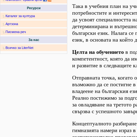
Така в учебния план на уч
Ресурси
потребностите и интересит
:.
Каталог за култура
да усвоят специалността н
:.
Артзона
детерминирана и вътрешно
български език. Налага се
:.
Писмена реч
език, в основата на който
За нас
:.
Всичко за LiterNet
Целта на обучението
в под
компетентност, която да и
и развитие в следващите к
Отправната точка, когато 
възможно да се постигне в
владеене на българския ези
Реално постижимо за подго
за овладяване на третото 
свързва с успешното завър
Концептуалното разбиране 
гимназията намери израз в