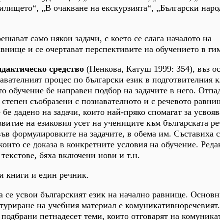
илището“, „В очакване на екскурзията“, „Български нар
ешават само някои задачи, с което се слага началото на
авнище и се очертават перспективите на обучението в ги
идактическо средство
(Пенкова, Катуш 1999: 354), въз о
навателният процес по български език в подготвителния к
о обучение бе направен подбор на задачите в него. Отпад
а степен съобразени с познавателното и с речевото равни
бе дадено на задачи, които най-пряко спомагат за усвояв
витие на езиковия усет на учениците към българската ре
в формулировките на задачите, в обема им. Съставиха с
 които се доказа в конкретните условия на обучение. Ред
текстове, бяха включени нови и т.н.
и книги и един речник.
а се усвои българският език на начално равнище. Основн
туриране на учебния материал е комуникативноречевият.
 подбрани петнадесет теми, които отговарят на комуник