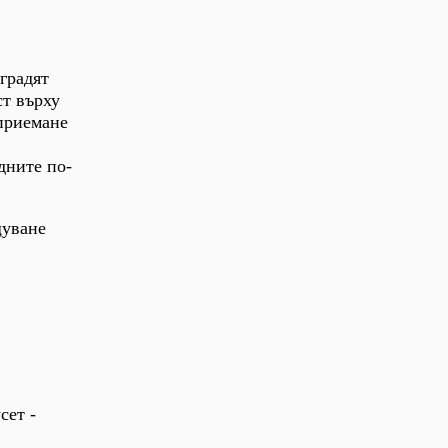
зградят
ст върху
зприемане
дните по-
щуване
сет -