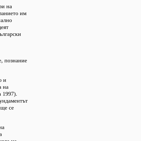
ри на
еланието им
иално
деят
български
е, познание
о и
а на
 1997).
фундаментът
ище се
на
а