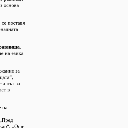
з основа
 се поставя
оналната
 равнища
.
е на езика
ржание за
щата“,
На път за
лет в
е на
 „Пред
екар“, „Още