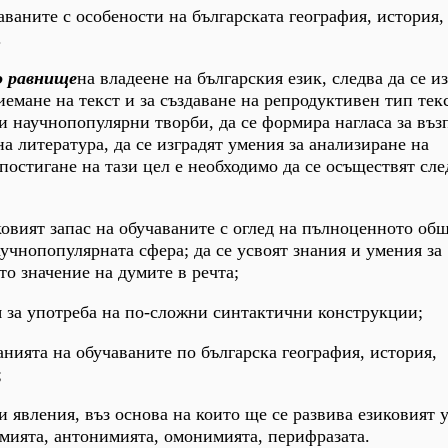
чаваните с особености на българската география, история,
.
о равнище
на владеене на българския език, следва да се и
иемане на текст и за създаване на репродуктивен тип тек
и научнопопулярни творби, да се формира нагласа за въ
а литература, да се изградят умения за анализиране на
постигане на тази цел е необходимо да се осъществят сле
иковият запас на обучаваните с оглед на пълноценното об
учнопопулярната сфера; да се усвоят знания и умения за
то значение на думите в речта;
ия за употреба на по-сложни синтактични конструкции;
анията на обучаваните по българска география, история,
;
ви явления, въз основа на които ще се развива езиковият у
имията, антонимията, омонимията, перифразата.