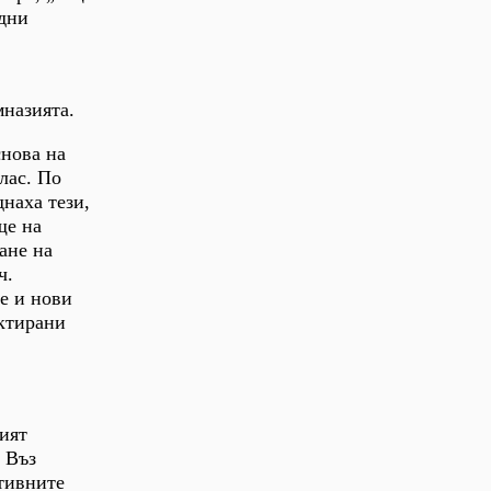
одни
мназията.
снова на
лас. По
наха тези,
ще на
ане на
ч.
е и нови
актирани
ият
 Въз
ативните