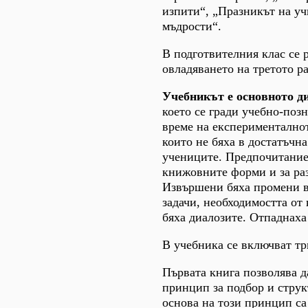
изпити“, „Празникът на уч
мъдрости“.
В подготвителния клас се р
овладяването на третото р
Учебникът е основното д
което се гради учебно-поз
време на експерименталнот
които не бяха в достатъчн
учениците. Предпочитание 
книжовните форми и за раз
Извършени бяха промени въ
задачи, необходимостта от
бяха диалозите. Отпаднаха 
В учебника се включват тр
Първата книга позволява д
принцип за подбор и струк
основа на този принцип са