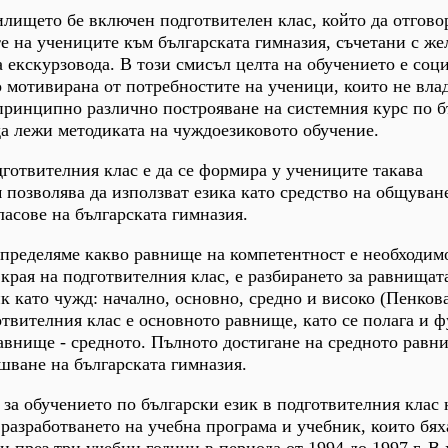
илището бе включен подготвителен клас, който да отгово
е на учениците към българската гимназия, съчетани с ж
а екскурзовода. В този смисъл целта на обучението е соц
 мотивирана от потребностите на ученици, които не вла
 принципно различно построяване на системния курс по 
 да лежи методиката на чуждоезиковото обучение.
готвителния клас е да се формира у учениците такава
м позволява да използват езика като средство на общуван
ласове на българската гимназия.
определяме какво равнище на компетентност е необходим
 края на подготвителния клас, е разбирането за равнищат
к като чужд: начално, основно, средно и високо (Пенкова
твителния клас е основното равнище, като се полага и 
равнище - средното. Пълното достигане на средното равн
шване на българската гимназия.
за обучението по български език в подготвителния клас 
 разработването на учебна програма и учебник, които бях