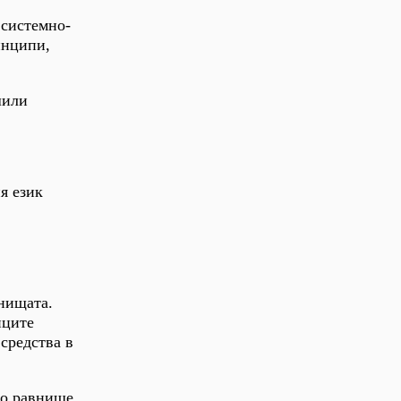
 системно-
инципи,
шили
я език
внищата.
иците
средства в
но равнище