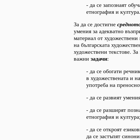
- да се запознаят обу
етнография и култура
За да се достигне
среднот
умения за адекватно възпр
материал от художествени 
на българската художествен
художествени текстове. За 
важни
задачи
:
- да се обогати речн
в художествената и на
употреба на преносно
- да се развият умен
- да се разширят позн
етнография и култура
- да се откроят езико
да се застъпят синон