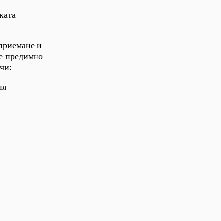
ката
зприемане и
не предимно
чи:
ия