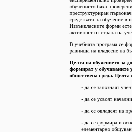
експериментално проверени
обучението бяха проверени
преструктуриран първонач
средствата на обучение в 
Извънкласните форми естес
активност от страна на уч
В учебната програма се фо
равнища на владеене на бъ
Целта на обучението за д
формират у обучаваните 
обществена среда. Целта 
- да се запознаят уче
- да се усвоят началн
- да се овладеят на 
- да се формира и осн
елементарно общуване