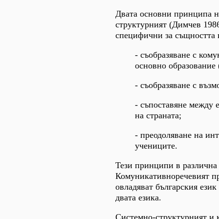
Двата основни принципа н
структурният (Димчев 1986
специфични за същността и
- съобразяване с ком
основно образование (
- съобразяване с възм
- съпоставяне между 
на страната;
- преодоляване на ин
учениците.
Тези принципи в различна 
Комуникативноречевият пр
овладяват българския език
двата езика.
Системно-структурният и 