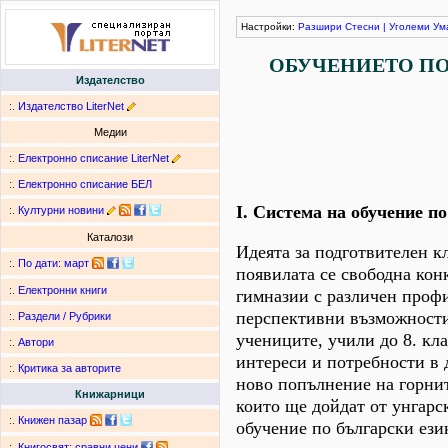
Настройки:
Разшири
Стесни
|
Уголеми
Ум
ОБУЧЕНИЕТО ПО
Издателство
:.
Издателство LiterNet
Медии
:.
Електронно списание LiterNet
:.
Електронно списание БЕЛ
І. Система на обучение п
:.
Културни новини
Каталози
Идеята за подготвителен к
:.
По дати
:
март
появилата се свободна кон
:.
Електронни книги
гимназии с различен проф
перспективни възможности
:.
Раздели / Рубрики
учениците, учили до 8. кла
:.
Автори
интереси и потребности в 
:.
Критика за авторите
ново попълнение на горнит
Книжарници
които ще дойдат от унгарс
:.
Книжен пазар
обучение по български ези
:.
Книгосвят: сравни цени