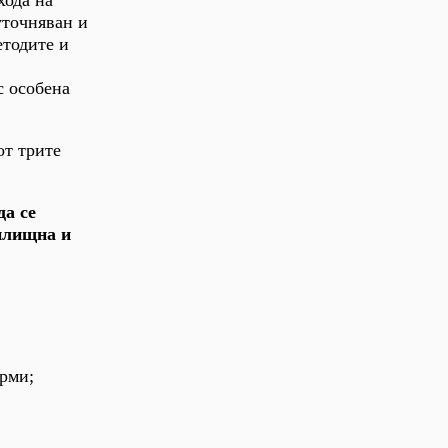
хода на
уточняван и
етодите и
с особена
от трите
да се
илищна и
орми;