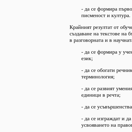
- да се формира първо
писменост и култура.
Крайният резултат от обуч
създаване на текстове на 
в разговорната и в научнат
- да се формира у уч
език;
- да се обогати речни
терминология;
- да се развият умени
единици в речта;
- да се усъвършенства
- да се изграждат и д
усвояването на право