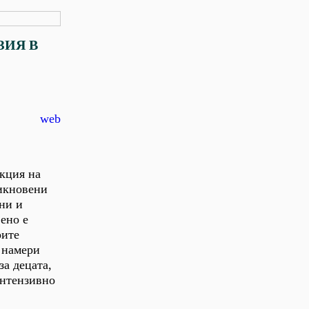
ЗИЯ В
web
акция на
бикновени
ни и
ено е
оите
е намери
за децата,
интензивно