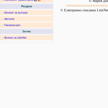
© Мария До
=================
Ресурси
© Електронно списание LiterNet
:.
Каталог за култура
:.
Артзона
:.
Писмена реч
За нас
:.
Всичко за LiterNet