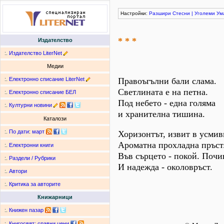
Настройки:
Разшири
Стесни
|
Уголеми
Ум
* * *
Издателство
:.
Издателство LiterNet
Медии
:.
Електронно списание LiterNet
Правоъгълни бали слама.
Светлината е на петна.
:.
Електронно списание БЕЛ
Под небето - една голяма
:.
Културни новини
и хранителна тишина.
Каталози
:.
По дати
:
март
Хоризонтът, извит в усмив
Ароматна прохладна пръст
:.
Електронни книги
Във сърцето - покой. Почи
:.
Раздели / Рубрики
И надежда - околовръст.
:.
Автори
:.
Критика за авторите
Книжарници
:.
Книжен пазар
:.
Книгосвят: сравни цени