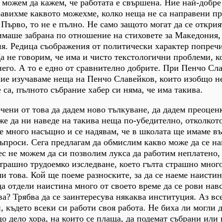
 можем да кажем, че работата е свършена. Ние най-добре
авихме каквото можехме, колко неща не са направени пр
 Първо, то не е пълно. Не само защото могат да се откри
имаше забрана по отношение на стиховете за Македония,
ия. Редица съображения от политически характер попречи
а не говорим, че има и чисто текстологични проблеми, к
его. А то е едно от сравнително добрите. При Пенчо Сл
ие изучаваме неща на Пенчо Славейков, които изобщо не
 са, пълното събрание хабер си няма, че има такива.
чени от това да дадем ново тълкуване, да дадем преоценк
же да ни наведе на такива неща по-убедително, отколкот
е много насъщно и се надявам, че в школата ще имаме в
ъпроси. Сега предлагам да обмислим какво може да се на
ес не можем да си позволим лукса да работим неплатено,
страшно трудоемко изследване, което гълта страшно мног
и това. Кой ще поеме разноските, за да се наеме наистин
да отдели наистина много от своето време да се рови нав
ва? Трябва да се заинтересува някаква институция. Аз вс
 където всеки си работи своя работа. Не биха ли могли д
що дело хора, на които се плаща, да подемат събрани или