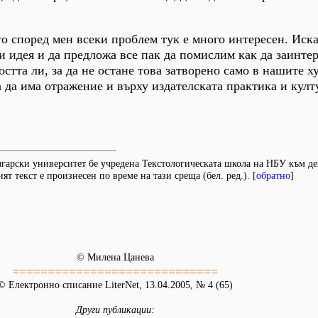
то според мен всеки проблем тук е много интересен. Иск
и идея и да предложа все пак да помислим как да заинте
стта ли, за да не остане това затворено само в нашите х
 да има отражение и върху издателската практика и кул
ългарски университет бе учредена Текстологическата школа на НБУ към д
т текст е произнесен по време на тази среща (бел. ред.). [
обратно
]
© Милена Цанева
=============================
© Електронно списание LiterNet, 13.04.2005, № 4 (65)
Други публикации: