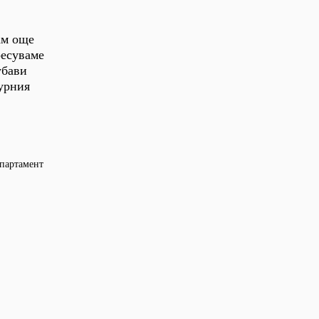
ам още
ресуваме
убави
турния
епартамент