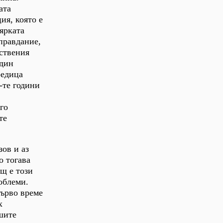
ата
ия, която е
-ярката
оправдание,
ествения
един
редица
-те години
го
те
ов и аз
о тогава
щ е този
роблеми.
първо време
х
шите