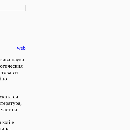
web
кава наука,
логическия
 това си
йно
ската си
итература,
 част на
 кой е
лина.