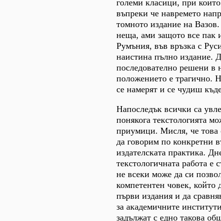
големи класици, при които
въпреки че навремето напр
томното издание на Вазов.
неща, ами защото все пак 
Румъния, във връзка с Рус
наистина пълно издание. Д
последователно решени в н
положението е трагично. Н
се намерят и се чудиш къде
Напоследък всички са увле
понякога текстологията мо
приумици. Мисля, че това 
да говорим по конкретни в
издателската практика. Дн
текстологичната работа е 
не всеки може да си позвол
компетентен човек, който 
първи издания и да сравня
за академичните институти,
задължат с едно такова об