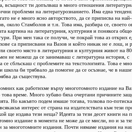
, всъщност ти допълваш в много отношения литературн
ични проблеми на литературознанието. Има една тенденц
гато не е много ясно авторството, да се приписва на най
в, около Стамболов и т.н. Това има, разбира се, своето 
ата картина на литературния, културния и понякога общ
гури. При мен така се получи, че покрай това аз открих 
ихове са приписвани на Вазов и който никак не е лош, и 
али своето място в литературния и културния живот на 80
 мен не можеш да се занимаваш с литературна история, с
а се сблъскаш с проблемите на текстологията. Това е мно
и школа би трябвало да помогне да се осъзнае, че в наши
рябва да съществува.
омних как работихме върху многотомното издание на Ваз
 това време. Много хубаво бяха очертани причините защ
ята. Но какъвто подем имаше тогава, толкова по-потиска
 всякакъв интерес от страна на издателствата към тези п
кой ще издава тези неща? Идеята за тези десет книги на 
томно издание в момента не може да се мисли, но и за тя
и за многотомните издания. Почти нямаме издания на на