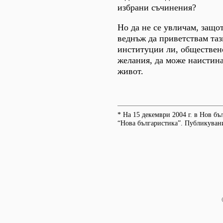
избрани съчинения?
Но да не се увличам, защо
веднъж да приветствам таз
институции ли, обществено
желания, да може наистина
живот.
* На 15 декември 2004 г. в Нов б
“Нова българистика”. Публикувания