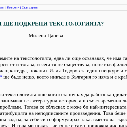
али
|
Потъмни
|
Стандартни
 ЩЕ ПОДКРЕПИ ТЕКСТОЛОГИЯТА?
Милена Цанева
емите на текстологията, едва ли още осъзнавах, че има та
ситет и тогава, и сега тя не съществува, поне във фило
ждащ катедра, поканих Илия Тодоров за един спецкурс и с
*
ще бъде нещо, което никъде в България го няма и е кра
на текстологията още когато започнах да работя кандидат
е занимаваш с литературна история, а и със съвременна л
 проблеми. Тогава се сблъсках с може би най-интересната
а атрибуцията на неподписаните произведения. Това беше
а задача; за себе си го формулирах така: вместо да търся
торът. И това ми показа, че тя не е само приложна дисцип