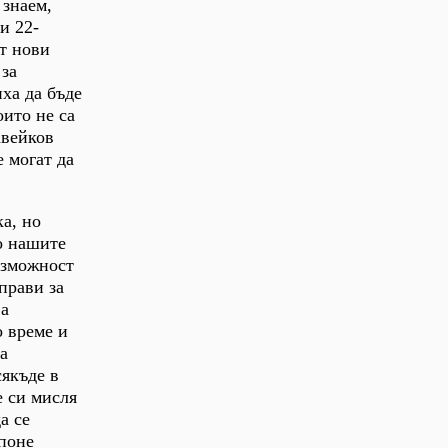
 знаем,
и 22-
ят нови
 за
ха да бъде
оито не са
авейков
 могат да
а, но
о нашите
ъзможност
прави за
 а
о време и
а
сякъде в
е си мисля
а се
 поне