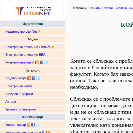
Настройки:
Разшири
Стесни
|
Уголеми
Ум
КОЙ
Издателство
:.
Издателство LiterNet
Медии
:.
Електронно списание LiterNet
:.
Електронно списание БЕЛ
Когато се сблъсках с пробл
:.
Културни новини
защото в Софийския универ
Каталози
факултет. Когато бях заве
:.
По дати
:
март
остана. Така че тази школа
необходимо.
:.
Електронни книги
:.
Раздели / Рубрики
Сблъсках се с проблемите 
:.
Автори
дисертация - не може да с
:.
Критика за авторите
и да не се сблъскаш с тези
Книжарници
текстологията - въпроса з
увлекателно като криминалн
:.
Книжен пазар
убиецът, аз търся кой е ав
:.
Книгосвят: сравни цени