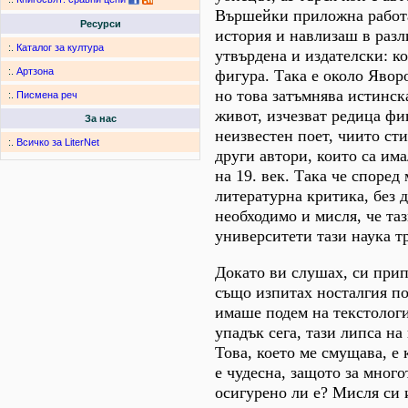
Вършейки приложна работа
Ресурси
история и навлизаш в разл
:.
Каталог за култура
утвърдена и издателски: ко
:.
Артзона
фигура. Така е около Яворо
но това затъмнява истинск
:.
Писмена реч
живот, изчезват редица фи
За нас
неизвестен поет, чиито ст
:.
Всичко за LiterNet
други автори, които са им
на 19. век. Така че според
литературна критика, без д
необходимо и мисля, че таз
университети тази наука т
Докато ви слушах, си прип
също изпитах носталгия по
имаше подем на текстологи
упадък сега, тази липса на
Това, което ме смущава, е 
е чудесна, защото за много
осигурено ли е? Мисля си 