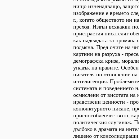
нищо изненадващо, защото
изображение е времето сле
г., когато обществото ни н
преход. Извън всякакви п
пристрастия писателят обе
как надеждата за промяна 
подмяна. Пред очите на чи
картини на разруха - пресе
демографска криза, моралн
упадък на нравите. Особен
писателя по отношение н
интелигенция. Проблемите
системата и поведението н
осмислени от висотата на 
нравствени ценности - про
конюнктурното писане, пр
приспособленчеството, ка
политическия слугинаж. П
дълбоко в драмата на инте
лишено от консолидиращи