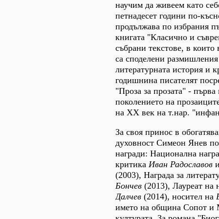
научим да живеем като себе
петнадесет години по-къс
продължава по избрания пъ
книгата "Класично и съвре
събрани текстове, в които
са споделени размишления
литературната история и к
годишнина писателят поср
"Проза за прозата" - първа 
поколението на прозаиците
на ХХ век на т.нар. "инфа
За своя принос в обогатява
духовност Симеон Янев п
награди: Национална награ
критика
Иван Радославов
(2003), Награда за литера
Бончев
(2013), Лауреат на 
Далчев
(2014), носител на
името на община Сопот и 
културата. За романа "Био