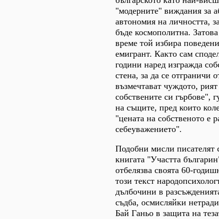
"модерните" виждания за 
автономия на личността, з
бъде космополитна. Затова
време той избира поведен
емигрант. Както сам споде
години наред изгражда соб
стена, за да се отграничи о
възмечтават чуждото, рият
собствените си гърбове", 
на същите, пред които кол
"цената на собственото е р
себеуважението".
Подобни мисли писателят 
книгата "Участта българин"
отбелязва своята 60-годишн
този текст народопсихолог
дълбочини в разсъжденията
съдба, осмисляйки нетрад
Бай Ганьо в защита на тезат