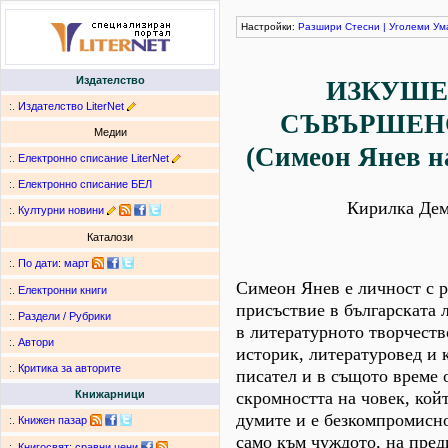
Настройки:
Разшири
Стесни
|
Уголеми
Ум
Издателство
ИЗКУШЕ
:.
Издателство LiterNet
СЪВЪРШЕН
Медии
(Симеон Янев на
:.
Електронно списание LiterNet
:.
Електронно списание БЕЛ
Кирилка Дем
:.
Културни новини
Каталози
:.
По дати
:
март
Симеон Янев е личност с 
:.
Електронни книги
присъствие в българската 
:.
Раздели / Рубрики
в литературното творчеств
:.
Автори
историк, литературовед и к
:.
Критика за авторите
писател и в същото време
скромността на човек, койт
Книжарници
думите и е безкомпромисно
:.
Книжен пазар
само към чуждото, на пред
:.
Книгосвят: сравни цени