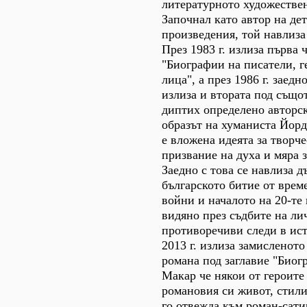
литературното художествен
Започнал като автор на д
произведения, той навлиза
През 1983 г. излиза първа 
"Биографии на писатели, г
лица", а през 1986 г. заедн
излиза и втората под същот
диптих определено авторс
образът на хуманиста Йорд
е вложена идеята за творч
призвание на духа и мяра з
Заедно с това се навлиза д
българското битие от врем
войни и началото на 20-те
видяно през съдбите на ли
противоречиви следи в ист
2013 г. излиза замисленот
романа под заглавие "Биог
Макар че някои от героите
романовия си живот, стили
го отвежда към роман-сати