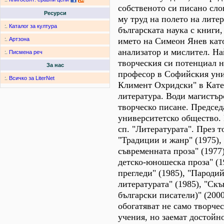
собственото си писано сл
Ресурси
му труд на полето на литер
:.
Каталог за култура
българската наука с книги
името на Симеон Янев кат
:.
Артзона
анализатор и мислител. Н
:.
Писмена реч
творческия си потенциал н
За нас
професор в Софийския уни
:.
Всичко за LiterNet
Климент Охридски" в Кате
литература. Води магистър
творческо писане. Председ
университетско общество. 
сп. "Литературата". През т
"Традиции и жанр" (1975),
съвременната проза" (1977)
детско-юношеска проза" (1
прегледи" (1985), "Пароди
литературата" (1985), "Скъ
български писатели)" (2000
обогатяват не само творче
учения, но заемат достойно