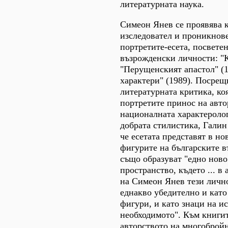
литературната наука.
Симеон Янев се проявява 
изследовател и проникнов
портретите-есета, посвете
възрожденски личности: "К
"Перущенският апастол" (1
характери" (1989). Посрещ
литературната критика, ко
портретите принос на авто
националната характеролог
добрата стилистика, Галин
че есетата представят в н
фигурите на българските в
също образуват "едно ново
пространство, където ... в
на Симеон Янев тези личн
еднакво убедително и кат
фигури, и като знаци на и
необходимото". Към книги
авторството на многобройн