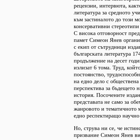
рецензии, интервюта, какт
литература за средното уч
към застиналото до този м
консервативни стереотипи
С висока отговорност пред
памет Симеон Янев органи
с екип от сътрудници изда
българската литература 17
продължение на десет годи
излизат 6 тома. Труд, койт
постоянство, трудоспособн
на едно дело с обществена
перспектива за бъдещето н
история. Посочените издан
представата не само за обе
жанровото и тематичното 
едно респектиращо научно
Но, струва ни се, че истин
призвание Симеон Янев в