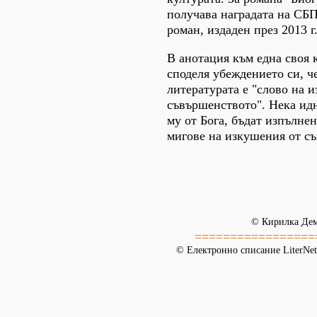
получава наградата на СБП
роман, издаден през 2013 г
В анотация към една своя
споделя убеждението си, ч
литературата е "слово на 
съвършенството". Нека ид
му от Бога, бъдат изпълне
мигове на изкушения от с
© Кирилка Де
=================
© Електронно списание LiterNet,