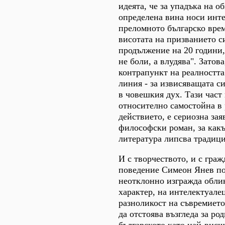
идеята, че за упадъка на о
определена вина носи инте
преломното българско време
висотата на призванието с
продължение на 20 години,
не боли, а влудява". Затова
контрапункт на реалностт
линия - за извисяващата с
в човешкия дух. Тази част
относително самостойна в 
действието, е сериозна зая
философски роман, за какъ
литература липсва традици
И с творчеството, и с граж
поведение Симеон Янев по
неотклонно изгражда облик
характер, на интелектуале
разноликост на съвремиет
да отстоява възгледа за род
българското като най-висш