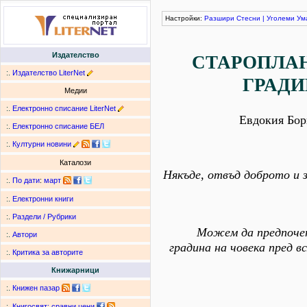
Настройки:
Разшири
Стесни
|
Уголеми
Ум
Издателство
СТАРОПЛА
:.
Издателство LiterNet
ГРАД
Медии
:.
Електронно списание LiterNet
Евдокия Бор
:.
Електронно списание БЕЛ
:.
Културни новини
Каталози
Някъде, отвъд доброто и з
:.
По дати
:
март
:.
Електронни книги
:.
Раздели / Рубрики
Можем да предпоче
:.
Автори
градина на човека пред вс
:.
Критика за авторите
Книжарници
:.
Книжен пазар
:.
Книгосвят: сравни цени