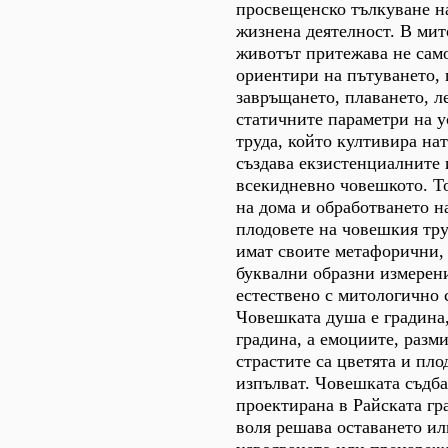
просвещенско тълкуване н
жизнена деятелност. В мит
животът притежава не сам
ориентири на пътуването, 
завръщането, плаването, л
статичните параметри на у
труда, който култивира нат
създава екзистенциалните
всекидневно човешкото. То
на дома и обработването на
плодовете на човешкия тру
имат своите метафорични, 
буквални образни измерен
естествено с митологично 
Човешката душа е градина,
градина, а емоциите, разм
страстите са цветята и пло
изпълват. Човешката съдба
проектирана в Райската гр
воля решава оставането ил