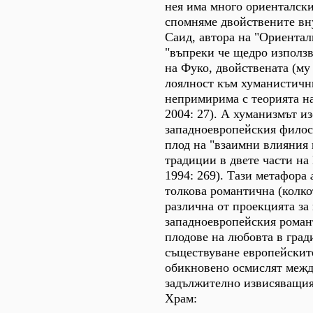
нея има много ориенталски
спомняме двойствените вн
Саид, автора на "Ориентал
"въпреки че щедро използ
на Фуко, двойствената (му -
лоялност към хуманистичн
непримирима с теорията на
2004: 27). А хуманизмът и
западноевропейския филос
плод на "взаимни влияния
традиции в двете части на
1994: 269). Тази метафора
толкова романтична (колкот
различна от проекцията за 
западноевропейския роман
плодове на любовта в град
съществуване европейскит
обикновено осмислят межд
задължително извисяващия 
Храм: