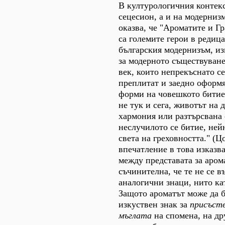
В културологичния контекс
сецесион, а и на модерниз
оказва, че "Ароматите и Г
са големите герои в редица
българския модернизъм, и
за модерното съществуване
век, които непрекъснато се
преплитат и заедно оформ
форми на човешкото битие 
не тук и сега, животът на
хармония или разтърсвана
неслучилото се битие, ней
света на греховността." (Ц
впечатление в това изказва
между представата за аром
съчинителна, че те не се в
аналогични знаци, нито кат
Защото ароматът може да б
изкуствен знак за
присъств
мъглата
на спомена, на др