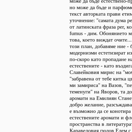
може да бъде естествено-п
но може да бъде и парфюм
текст авторката прави ети
уточнение: "самата дума p
от латинската фраза per, ко
fumus - дим. Обонянието м
това, което виждат очите..
този план, добавяме ние - 
модернизми естетизират и
по-скоро като пропадане на
естествените - като въздига
Славейковия мирис на "мо
"забравена от тебе китка ц
ми замириса" на Вазов, "п
теменуги" на Яворов, та д
аромати на Емилиян Станев
добро желание, разсъждава
е възможно да се конотира
естествените аромати и ф
пространства в литература
Каравеловия гюлов Едем с