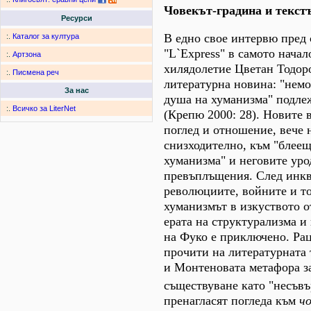
Човекът-градина и текст
Ресурси
В едно свое интервю пред
:.
Каталог за култура
"L`Express" в самото начал
:.
Артзона
хилядолетие Цветан Тодор
:.
Писмена реч
литературна новина: "нем
За нас
душа на хуманизма" подле
:.
Всичко за LiterNet
(Крепю 2000: 28). Новите 
поглед и отношение, вече 
снизходително, към "блеещ
хуманизма" и неговите ур
превъплъщения. След инкв
революциите, войните и т
хуманизмът в изкуството от
ерата на структурализма и
на Фуко е приключено. Ра
прочити на литературната 
и Монтеновата метафора з
съществуване като "несъв
пренагласят погледа към
чо