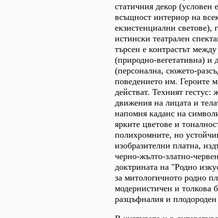
статичния декор (условен е
всъщност интериор на все
екзистенциални светове), 
истински театрален спекта
търсен е контрастът между
(природно-вегетативна) и 
(персонална, сюжето-разсъ
поведението им. Героите м
действат. Техният гестус:
движения на лицата и тела
напомня каданс на символ
ярките цветове и тоналнос
полихромните, но устойчи
изобразителни платна, изд
черно-жълто-златно-червен
доктрината на "Родно изку
за митологичното родно п
модернистичен и толкова 
разцъфналия и плодороден 