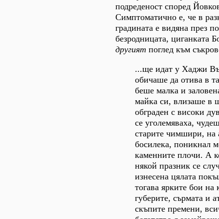
подреденост според Йовков
Симптоматично е, че в раз
градината е видяна през по
безродницата, циганката Б
другият
поглед към съкров
...ще идат у Хаджи В
обичаше да отива в т
беше малка и заловена
майка си, влизаше в 
обграден с високи дув
се уголемяваха, чудеш
старите чимшири, на 
босилека, поникнал 
каменните плочи. А к
някой празник се слу
изнесена цялата покъ
тогава ярките бои на
губерите, сърмата и а
скъпите премени, вси