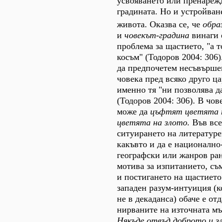
усвояването или пренареж
градината. Но и устройван
живота. Оказва се, че
обра
и
човекът-градина
винаги 
проблема за щастието, "а т
косъм" (Тодоров 2004: 306)
да предпочетем несъвърше
човека пред всяко друго ца
именно тя "ни позволява д
(Тодоров 2004: 306). В чо
може да
цъфтят цветята 
цветята на злото.
Във все
ситуирането на литературе
какъвто и да е национално
географски или жанров ран
мотива за изпитанието, с
и постигането на щастиет
западен разум-интуиция (к
не в декаданса) обаче е от
нирваните на източната мъ
Някъде отвъд доброто и зл