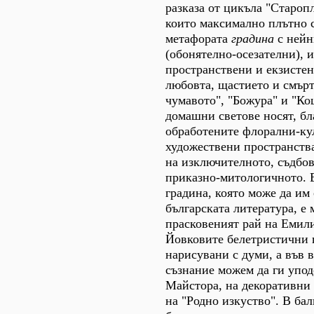
разказа от цикъла "Староп
които максимално плътно с
метафората
градина
с нейн
(обонятелно-осезателни), 
пространствени и екзисте
любовта, щастието и смърт
чумавото", "Божура" и "Ко
домашни светове носят, бл
обработените флорални-ку
художествени пространст
на изключителното, съдбов
приказно-митологичното. 
градина, която може да им
българската литература, е
прасковеният рай на Емил
Йовковите белетристични 
нарисувани с думи, а във 
съзнание можем да ги упо
Майстора, на декоративни 
на "Родно изкуство". В бал