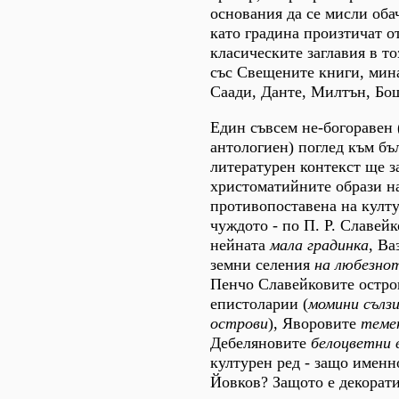
основания да се мисли оба
като градина произтичат от
класическите заглавия в т
със Свещените книги, мин
Саади, Данте, Милтън, Бош
Един съвсем не-богоравен 
антологиен) поглед към бъ
литературен контекст ще з
христоматийните образи на
противопоставена на култ
чуждото - по П. Р. Славейк
нейната
мала градинка
, Ва
земни селения
на любезно
Пенчо Славейковите остро
епистоларии (
момини сълзи
острови
), Яворовите
теме
Дебеляновите
белоцветни 
културен ред - защо именн
Йовков? Защото е декорат