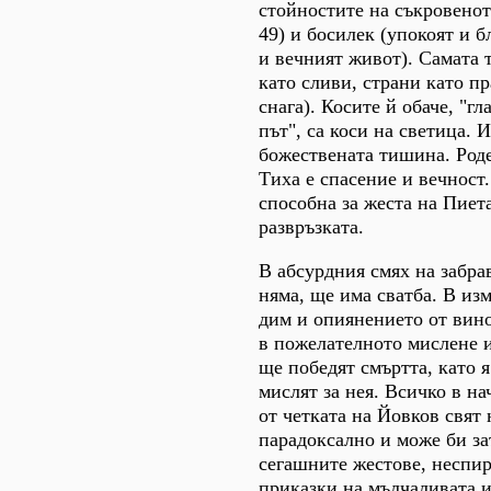
стойностите на съкровенот
49) и босилек (упокоят и б
и вечният живот). Самата 
като сливи, страни като п
снага). Косите й обаче, "г
път", са коси на светица. 
божествената тишина. Роде
Тиха е спасение и вечност
способна за жеста на Пиет
развръзката.
В абсурдния смях на забра
няма, ще има сватба. В и
дим и опиянението от вино
в пожелателното мислене и
ще победят смъртта, като я
мислят за нея. Всичко в н
от четката на Йовков свят 
парадоксално и може би за
сегашните жестове, неспир
приказки на мълчаливата и