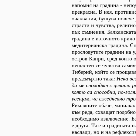
напомня на градина - непо
прекрасна. В нея, противн
очаквания, бушува повече 
страсти и чувства, религи
пък съмнения. Балканската
градина е източното крило
медитерианска градина. С
прословутите градини на у
остров Капри, сред които о
нещастен се чувства самия
Тиберий, който се прощав
предсмъртно така:
Нека вс
да ме споходят с цялата 
която са способни, по-гол
усещам, че ежедневно тров
Римляните обаче, маниака
към реда, схващат подобно
необходимо изключение. Б
е друга. Тя е и градината 
наслади, но и на рефлекси