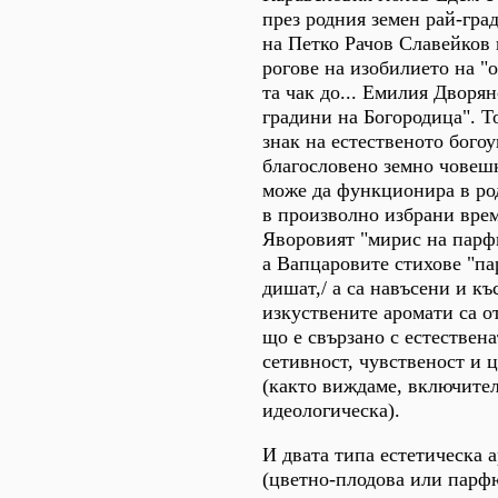
през родния земен рай-град
на Петко Рачов Славейков 
рогове на изобилието на "
та чак до... Емилия Дворян
градини на Богородица". То
знак на естественото богоу
благословено земно човеш
може да функционира в ро
в произволно избрани врем
Яворовият "мирис на парф
а Вапцаровите стихове "п
дишат,/ а са навъсени и къс
изкуствените аромати са о
що е свързано с естествен
сетивност, чувственост и 
(както виждаме, включите
идеологическа).
И двата типа естетическа 
(цветно-плодова или парф