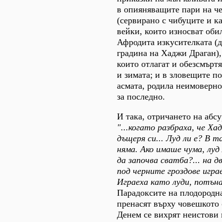
в опияняващите пари на ч
(сервирано с чибуците и ка
вейки, които износват оби
Афродита изкусителката (д
градина на Хаджи Драган),
които отлагат и обезсмъртя
и зимата; и в зловещите п
асмата, родила неимоверно
за последно.
И така, отричането на абсу
"...когато разбраха, че Х
дъщеря си... Луд ли е? В т
няма. Ако имаше чума, луд
да започва сватба?... на д
под черните гроздове игра
Играеха като луди, потънал
Парадоксите на плодородна
пренасят върху човешкото
Денем се вихрят неистови