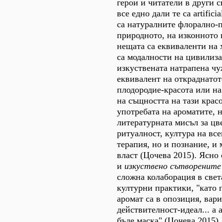
герои и читатели в други с
все едно дали те са artificia
са натуралните флорално-
природното, на изконното 
нещата са еквиваленти на
са модалности на цивилиза
изкуствената натрапена чу
еквивалент на откраднато
плодородие-красота или н
на същността на тази красо
употребата на ароматите, 
литературната мисъл за цв
ритуалност, култура на вс
терапия, но и познание, и
власт (Цочева 2015). Ясно 
и
изкуствено сътворените
сложна колаборация в свет
културни практики, "като
аромат са в опозиция, вар
действителност-идеал... а 
бъде маска" (Цочева 2015)