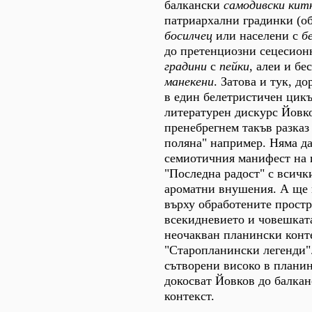
балкански
самодивски кит
патриархални градинки (о
босилчец
или населени с
б
до претенциозни сецесион
градини
с
пейки
, алеи и бе
манекени
. Затова и тук, д
в един белетристичен цикъ
литературен дискурс Йовк
пренебрегнем такъв разказ
поляна" например. Няма да
семиотичния манифест на 
"Последна радост" с всичк
ароматни внушения. А ще 
върху обработените простр
всекидневието и човешкат
неочакван планински конте
"Старопланински легенди"
сътворени високо в планин
докосват Йовков до балкан
контекст.