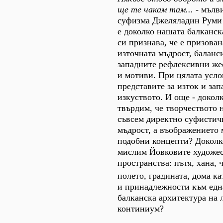
ще те чакам там... -
мълви
суфизма Джеляладин Руми
е доколко нашата балканск
си признава, че е призова
източната мъдрост, баланс
западните рефлексивни жес
и мотиви. При цялата усло
представите за изток и зап
изкуството. И още - доколк
твърдим, че творчеството 
съвсем директно суфистич
мъдрост, а въображението 
подобни концепти? Доколк
мислим Йовковите художе
пространства: пътя, хана, 
полето, градината, дома к
и принадлежности към едн
балканска архитектура на 
континиум?