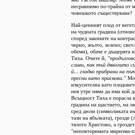
несравнимо по-трайна от 
човешкото съществуване?
Най-ценният плод от веге
на чудната градина (отнов
според законите на контра
черно, жълто, зелено; свет
обеми), обаче е дъщерята 
Тиха. Очите й,
"продългов
сливи, пак тъй дяволито с
й... гладко прибрани на пъ
пресни като праскова."
Мож
изкусителна като плодовет
нея утре няма да има кой д
Всъщност Тиха е порасла 
градина на щастието, на л
сред дюли (символиката им
тази на ябълката), грозде (
тялото Христово, а грозде
"неповторимата миризма-п