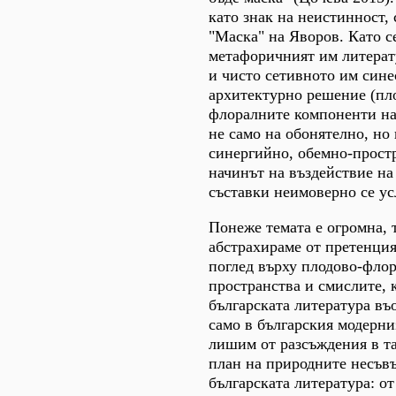
като знак на неистинност,
"Маска" на Яворов. Като с
метафоричният им литерат
и чисто сетивното им син
архитектурно решение (пл
флоралните компоненти на
не само на обонятелно, но 
синергийно, обемно-прост
начинът на въздействие на
съставки неимоверно се у
Понеже темата е огромна, 
абстрахираме от претенция
поглед върху плодово-фло
пространства и смислите, 
българската литература въ
само в българския модерни
лишим от разсъждения в т
план на природните несъв
българската литература: о