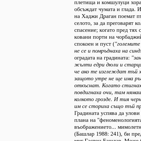
плетища и комшулуци хора
обсъждат чумата и глада. 
на Хаджи Драган поемат п
селото, за да преговарят к
спасение; когато пред тях 
ковани порти на чорбаджи
спокоен и пуст (
"големите
не се и помръднаха на син
оградата на градината:
"за
жълти едри дюли и старци
че ако те изглеждат тъй х
защото утре не ще има ръц
откъснат. Когато стигнах
повдигнаха очи, там няма
колкото грозде. И тия чер
им се сториха също тъй пр
Градината успява да улови
плана на "феноменологият
въображението... мимолетн
(Башлар 1988: 241), би пр
миг Гастон Башлар. Може 