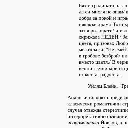
Бях в градината на лю
да си мисля не знам/ 
добра за покой и игра
някакъв храм./ Този х
затворил врати/ и из
скрижала НЕДЕЙ./ За
цветя, призовах Любов
ми изсъска: "Не смей!
в гробове безброй/ н
вместо цветя./ В чер
венци тъмничари отц
страстта, радостта...
Уйлям Блейк, "Гр
Аналогията, която предизв
класически романтични ст
случая отвежда стереотип
интерпретативно съзнание
неоромантика
Йовков, а п