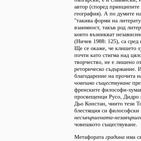
автор (според принципите 
география). А по думите н
"такива форми на литерат
взаимност, такъв род лите
които възникват независим
(Ничев 1988: 125), са сред
Ще се окаже, че клишето
х
почти като стигма над цял
творчество, не е лишено о
реторическо съдържание. 
благодарение на прочита н
човешко съществуване
пре
френските философи-хума
просвещенци Русо, Дидро 
Дьо Констан, чиито тези Т
блестящия си философски 
несъвършената-незавърше
човешкото съществуване.
Метафората
градина
има с