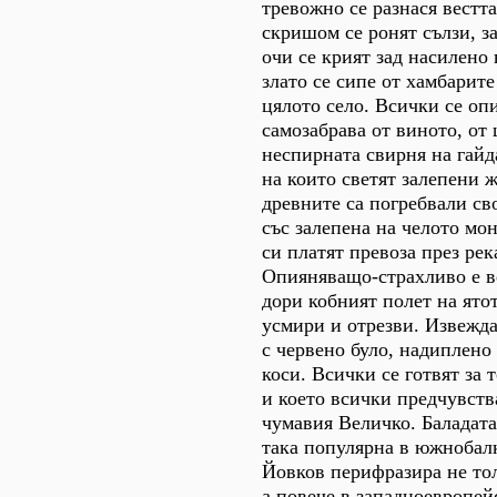
тревожно се разнася вестта
скришом се ронят сълзи, з
очи се крият зад насилено
злато се сипе от хамбарите
цялото село. Всички се оп
самозабрава от виното, от 
неспирната свирня на гайд
на които светят залепени 
древните са погребвали св
със залепена на челото мон
си платят превоза през рек
Опияняващо-страхливо е в
дори кобният полет на ято
усмири и отрезви. Извежда
с червено було, надиплено
коси. Всички се готвят за 
и което всички предчувств
чумавия Величко. Баладата
така популярна в южнобал
Йовков перифразира не тол
а повече в западноевропей