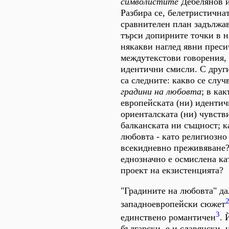
символистите
Дебелянов 
Разбира се, белетристична
сравнителен план задължав
търси допирните точки в н
някакви наглед явни преси
междутекстови говорения
идентични смисли. С друг
са следните: какво се случ
градини на любовта
; в ка
европейската (ни) идентич
ориенталската (ни) чувств
балканската ни същност; к
любовта - като религиозно
всекидневно преживяване?
еднозначно е осмислена ка
проект на екзистенцията?
"Градините на любовта" да
западноевропейски сюжет
3
единствено романтичен
. 
български, е и славянски, 