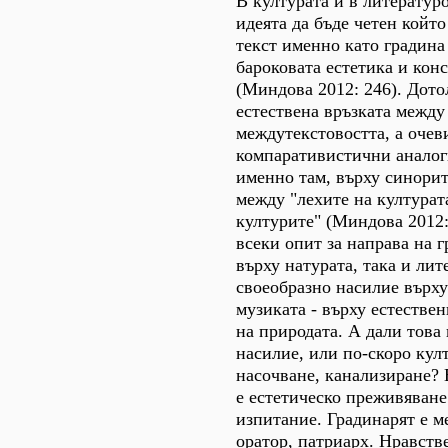
В културата и в литератур
идеята да бъде четен който
текст именно като градина
бароковата естетика и кон
(Миндова 2012: 246). Дото
естествена връзката между
междутекстовостта, а очев
компаративистични аналог
именно там, върху синорит
между "лехите на културат
културите" (Миндова 2012: 
всеки опит за направа на 
върху натурата, така и лит
своеобразно насилие върху
музиката - върху естестве
на природата. А дали това 
насилие, или по-скоро кул
насочване, канализиране? 
е естетическо преживяване
изпитание. Градинарят е ме
оратор, патриарх. Нравств