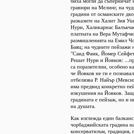
биха могли да съперничат 
гравюри на Мелинг, на чу
градини от османските дво
разказите на Халит Зия У
Нури, Халикарнас Балъкча
платната на Вера Мутафчи
размишленията на Емил Чо
Баяц; на чудните пейзажи 
"Саид Фаик, Йомер Сейфет
Решат Нури и Йовков: ...п
са поразителни, особено к
че Йовков не ги е познавал,
отбелязва Р. Найър (Мевсим
има предвид конкретно пе
изкушения на Йовков. Защо
градината е пейзаж, но и и
на душата.
Как изглежда един балканс
чорбаджийската градина н
консерватизъм, традиция, 