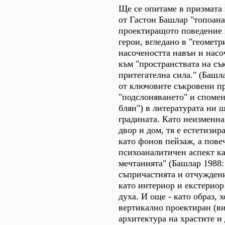
Ще се опитаме в призмата
от Гастон Башлар "топоана
проектиращото поведение н
герои, вгледано в "геометр
насочеността навън и насо
към "пространствата на съ
притегателна сила." (Башла
от ключовите съкровени п
"подслоняването" и спомен
блян") в литературата ни 
градината. Като неизменна
двор и дом, тя е естетизир
като фонов пейзаж, а пове
психоаналитичен аспект ка
мечтанията" (Башлар 1988: 
съпричастията и отчужден
като интериор и екстериор
духа. И още - като образ, 
вертикално проектиран (в
архитектура на храстите и