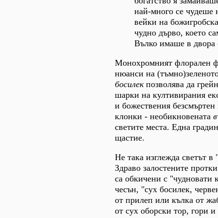
богатство я замайваше
най-много се чудеше 
вейки на божигробска
чудно дърво, което с
Вълко имаше в двора 
Монохромният флорален ф
нюанси на (тъмно)зеленот
босилек
позволява да грей
шарки на култивирания ек
и божествения безсмъртен
клонки - необикновената
в
светите места. Една гради
щастие.
Не така изглежда светът в 
Здраво залостените протки
са обкичени с "чудновати 
чесън, "сух босилек, черв
от прилеп или кълка от жаб
от сух оборски тор, гори и