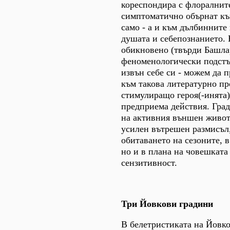
кореспондира с флоралнит
симптоматично обърнат къ
само - а и към дълбинните
душата и себепознанието.
обикновено (твърди Башла
феноменологически подстъ
извън себе си - можем да 
към такова литературно пр
стимулиращо героя(-инята)
предприема действия. Град
на активния външен живот
усилен вътрешен размисъл,
обитаването на сезоните, 
но и в плана на човешкат
сензитивност.
Три Йовкови градини
В белетристиката на Йовко