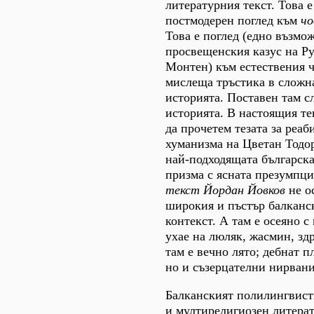
литературния текст. Това е
постмодерен поглед към
чо
Това е поглед (едно възмо
просвещенския казус на Ру
Монтен) към естествения ч
мислеща тръстика в сложна
историята. Поставен там с
историята. В настоящия те
да прочетем тезата за реаб
хуманизма на Цветан Тодо
най-подходящата българск
призма с ясната презумпци
текст Йордан Йовков
не о
широкия и пъстър балканс
контекст. А там е осеяно 
ухае на люляк, жасмин, зд
там е вечно лято; дебнат 
но и съзерцателни нирвани 
Балканският полилингвист
и мултирелигиозен литера