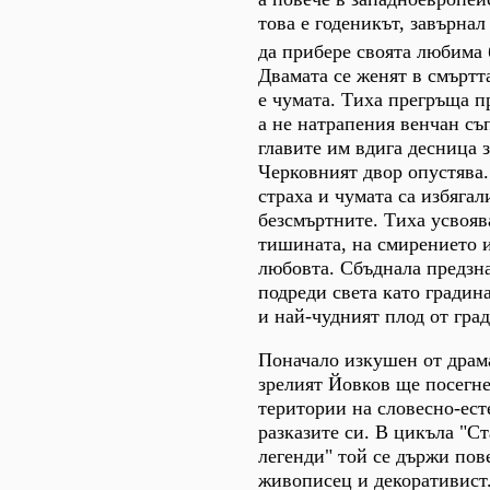
това е годеникът, завърнал 
да прибере своята любима
Двамата се женят в смъртт
е чумата. Тиха прегръща п
а не натрапения венчан съ
главите им вдига десница з
Черковният двор опустява
страха и чумата са избягал
безсмъртните. Тиха усвоява
тишината, на смирението и
любовта. Сбъднала предзн
подреди света като градина
и най-чудният плод от гра
Поначало изкушен от драма
зрелият Йовков ще посегне
територии на словесно-ест
разказите си. В цикъла "С
легенди" той се държи пов
живописец и декоративист