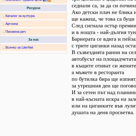
седнали са, за да си почина
Ресурси
Ако детски плач не блика 
:.
Каталог за култура
ще кажеш, че това са буци 
:.
Артзона
След сигнала остър премин
и в нощта - най-дългия тун
:.
Писмена реч
Бариерата се вдига и пейз
За нас
с трите циганки назад оста
:.
Всичко за LiterNet
В съзвездията ранни на се
автобусът на площадчетата
в къщите отиват си жените
а мъжете в ресторанта
по бутилка бира ще изпият
за утрешния ден ще погово
И за сетен път над планини
в най-късната искра на зал
или на циганките във лули
душата на деня просветва.