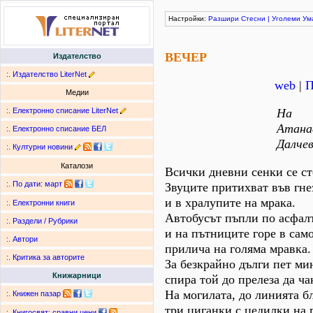
Настройки:
Разшири
Стесни
|
Уголеми
Ум
ВЕЧЕР
Издателство
:.
Издателство LiterNet
web
|
П
Медии
:.
Електронно списание LiterNet
На
Атана
:.
Електронно списание БЕЛ
Далче
:.
Културни новини
Каталози
Всички дневни сенки се ст
:.
По дати
:
март
Звуците притихват във гне
и в хралупите на мрака.
:.
Електронни книги
Автобусът пъпли по асфал
:.
Раздели / Рубрики
и на пътниците горе в сам
:.
Автори
прилича на голяма мравка.
:.
Критика за авторите
За безкрайно дълги пет ми
Книжарници
спира той до прелеза да ча
На могилата, до линията б
:.
Книжен пазар
три циганки с цедилки на 
:.
Книгосвят: сравни цени