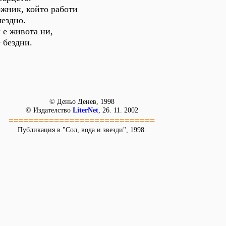
ржник, който работи
мездно.
 е живота ни,
 бездни.
© Деньо Денев,
1998
© Издателство
LiterNet
, 26. 11. 2002
=============================
Публикация в "Сол, вода и звезди", 1998.