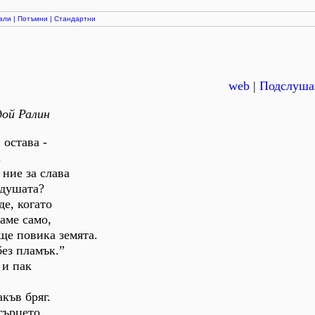
али
|
Потъмни
|
Стандартни
web
|
Подслуша
дой Ралин
 остава -
.
 ние за слава
 душата?
де, когато
аме само,
 ще повика земята.
ез пламък.”
 и пак
къв бряг.
сърцето.