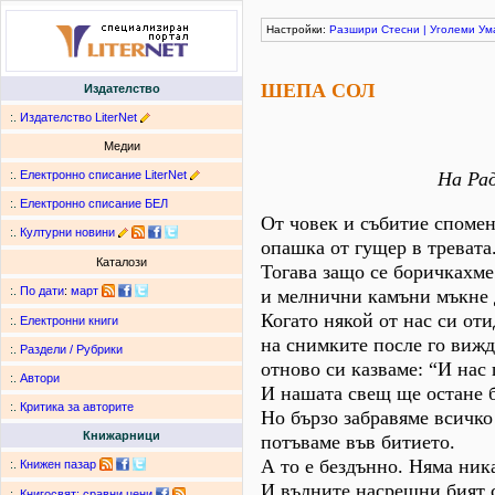
Настройки:
Разшири
Стесни
|
Уголеми
Ум
ШЕПА СОЛ
Издателство
:.
Издателство LiterNet
Медии
:.
Електронно списание LiterNet
На Ра
:.
Електронно списание БЕЛ
От човек и събитие спомен
:.
Културни новини
опашка от гущер в тревата
Каталози
Тогава защо се боричкахме
:.
По дати
:
март
и мелнични камъни мъкне
Когато някой от нас си оти
:.
Електронни книги
на снимките после го вижд
:.
Раздели / Рубрики
отново си казваме: “И нас
:.
Автори
И нашата свещ ще остане б
:.
Критика за авторите
Но бързо забравяме всичко
Книжарници
потъваме във битието.
А то е бездънно. Няма ника
:.
Книжен пазар
И вълните насрещни бият 
:.
Книгосвят: сравни цени