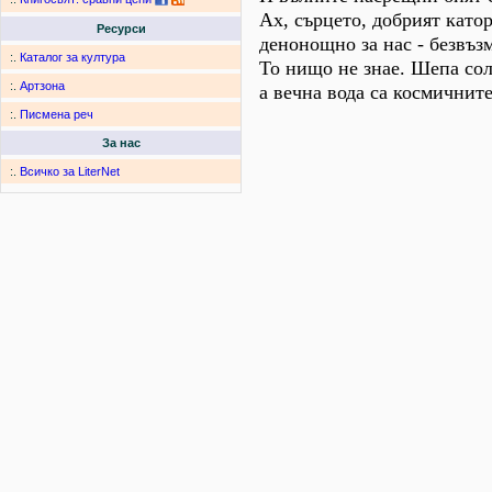
Ах, сърцето, добрият като
Ресурси
денонощно за нас - безвъз
:.
Каталог за култура
То нищо не знае. Шепа сол
:.
Артзона
а вечна вода са космичните
:.
Писмена реч
За нас
:.
Всичко за LiterNet