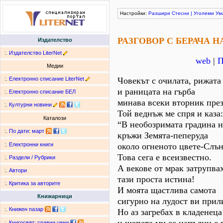
Настройки:
Разшири
Стесни
|
Уголеми
Ум
РАЗГОВОР С БЕРАЧА Н
Издателство
:.
Издателство LiterNet
web
|
П
Медии
:.
Електронно списание LiterNet
Човекът с очилата, рижата
и раницата на гърба
:.
Електронно списание БЕЛ
минава всеки вторник през
:.
Културни новини
Той веднъж ме спря и каза:
Каталози
“В необозримата градина н
:.
По дати
:
март
кръжи Земята-пеперуда
около огненото цвете-Слън
:.
Електронни книги
Това сега е всеизвестно.
:.
Раздели / Рубрики
А векове от мрак затрупва
:.
Автори
тази проста истина!
:.
Критика за авторите
И моята щастлива самота
Книжарници
сигурно на лудост ви прил
:.
Книжен пазар
Но аз загребах в кладенец
:.
Книгосвят: сравни цени