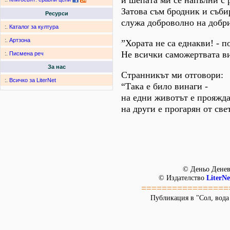
и шепата ми се напълни с 
Затова съм бродник и съби
Ресурси
служа доброволно на добри
:.
Каталог за култура
:.
Артзона
”Хората не са еднакви! - п
Не всички саможертвата ви
:.
Писмена реч
За нас
Странникът ми отговори:
:.
Всичко за LiterNet
“Така е било винаги -
на едни животът е прояжда
на други е прогарян от све
© Деньо Дене
© Издателство
LiterNe
=================
Публикация в "Сол, вода 