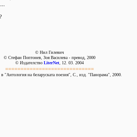
..
?
© Нил Гилевич
© Стефан Поптонев, Зоя Василева - превод, 2000
© Издателство
LiterNet
, 12. 03. 2004
=============================
в "Антология на беларуската поезия", С., изд. "Панорама", 2000.