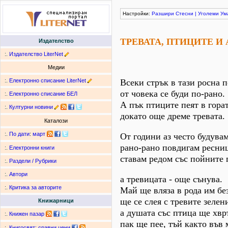
Настройки:
Разшири
Стесни
|
Уголеми
Ум
ТРЕВАТА, ПТИЦИТЕ И 
Издателство
:.
Издателство LiterNet
Медии
:.
Електронно списание LiterNet
Всеки стрък в тази росна 
от човека се буди по-рано.
:.
Електронно списание БЕЛ
А пък птиците пеят в горат
:.
Културни новини
докато още дреме тревата.
Каталози
:.
По дати
:
март
От години аз често будувам
рано-рано повдигам ресни
:.
Електронни книги
ставам редом със пойните 
:.
Раздели / Рубрики
:.
Автори
а тревицата - още сънува.
:.
Критика за авторите
Май ще вляза в рода им бе
ще се слея с тревите зелен
Книжарници
а душата със птица ще хвр
:.
Книжен пазар
пак ще пее, тъй както във 
:.
Книгосвят: сравни цени