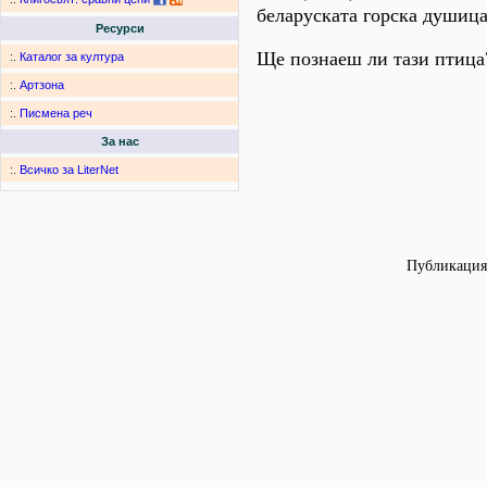
беларуската горска душица.
Ресурси
Ще познаеш ли тази птица
:.
Каталог за култура
:.
Артзона
:.
Писмена реч
За нас
:.
Всичко за LiterNet
Публикация 