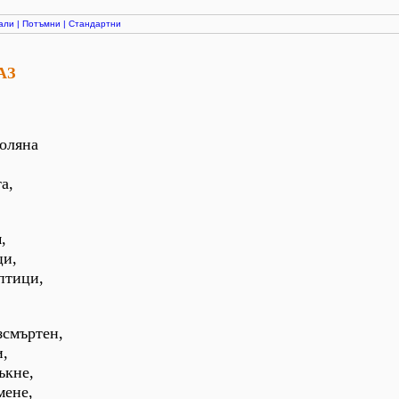
али
|
Потъмни
|
Стандартни
АЗ
поляна
а,
,
ци,
птици,
зсмъртен,
и,
ъкне,
мене,