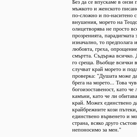
Без да се впускаме в онзи 
мъжкото и женското писане
по-сложно и по-наситено 
внушения, морето на Теод
олицетворява не просто вс
прозренията, парадигмата 
изначално, то предполага и
любовта, греха, опрощение
смъртта. Съдържа всичко. 
го среща. Въобще всички 
случват край морето и под
проверка: "Душата може да
брега на морето... Това чув
богоизоставеност, като че 
камъни, като че ли обитава
край. Можех единствено д
крайбрежните кози пътеки
единствено вървенето и мо
страна, всяко друго състо
непоносимо за мен."