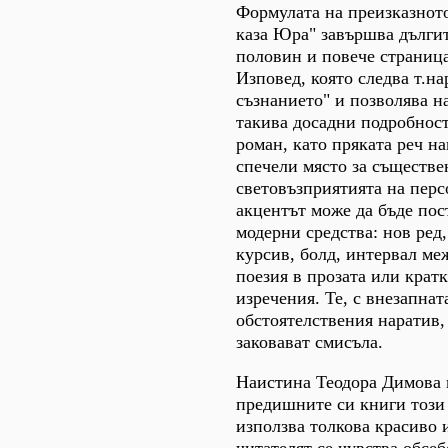
Формулата на преизказното
каза Юра" завършва дългит
половин и повече страница
Изповед, която следва т.на
съзнанието" и позволява на
такива досадни подробност
роман, като пряката реч на
спечели място за съществе
световъзприятията на пер
акцентът може да бъде пос
модерни средства: нов ред
курсив, болд, интервал ме
поезия в прозата или крат
изречения. Те, с внезапнат
обстоятелствения наратив,
заковават смисъла.
Наистина Теодора Димова 
предишните си книги този 
използва толкова красиво 