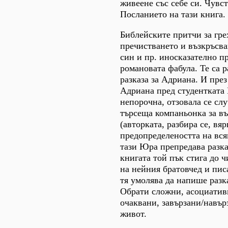
живеене със себе си. Чувст
Посланието на тази книга.
Библейските притчи за гре
пречистването и възкръсва
син и пр. иносказателно п
романовата фабула. Те са р
разказа за Адриана. И през
Адриана пред студентката
непорочна, отзовала се слу
търсеща компаньонка за въ
(авторката, разбира се, вяр
предопределеността на вся
тази Юра препредава разка
книгата той пък стига до ч
на нейния братовчед и пис
тя умолява да напише разк
Обрати сложни, асоциатив
очаквани, завързани/навър
живот.