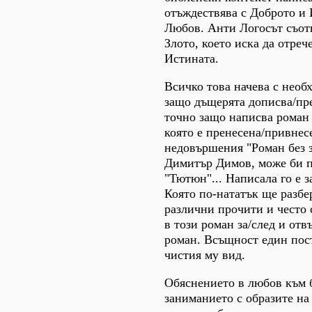
отъждествява с Доброто и 
Любов. Анти Логосът съот
Злото, което иска да отреч
Истината.
Всичко това начева с необ
защо дъщерята дописва/пре
точно защо написва роман 
която е пренесена/привнес
недовършения "Роман без з
Димитър Димов, може би п
"Тютюн"... Написала го е 
Която по-нататък ще разбе
различни прочити и често 
в този роман за/след и от
роман. Всъщност един пос
чистия му вид.
Обяснението в любов към 
заниманието с образите на