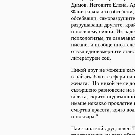
Димов. Неговите Елена, А
Фани са колкото обсебени,
обсебващи, саморазрушите
разрушаващи другите, кра
и посвоему силни. Изград
психологизъм, те означава
писане, и въобще писателс
отвъд едноизмерните станд
литературен соц.
Никой друг не можеше кат
в най-дълбоките сфери на
жената: "Но никой не се д
съвършено равновесие на н
волята, скрито под външно
имаше някакво проклятие н
смъртна красота, която во
и поквара."
Наистина кой друг, освен 