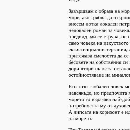
Завършвам с образа на мор
море, ако трябва да открои
внесем нотка локален патр
нелокален роман за човека
предвид, ми се струва, не
само човека на изкуството
екзистенциални терзания, 
притежава смелостта да се
бесовете на собствения си 
дори втори шанс за осъзна
остойностяване на минало
Ето този глобален човек м
навсякъде, но предпочита 
морето го изразява най-до
потребността му от духове
А липсата на хоризонт е и
на морето.