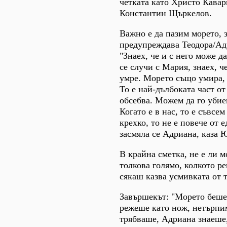
четката като Христо Кава
Константин Щъркелов.
Важно е да пазим морето, 
предупреждава Теодора/Адр
"Знаех, че и с него може д
се случи с Мария, знаех, ч
умре. Морето също умира, 
То е най-дълбоката част от
обсебва. Можем да го убие
Когато е в нас, то е съвсе
крехко, то не е повече от 
засмяла се Адриана, каза 
В крайна сметка, не е ли 
толкова голямо, колкото р
сякаш казва усмивката от т
Завършекът: "Морето беше 
режеше като нож, нетърпим
трябваше, Адриана знаеше,