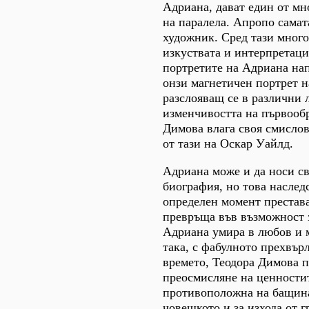
Адриана, дават един от мн
на паралела. Апропо сама
художник. Сред тази мног
изкуствата и интерпретаци
портретите на Адриана на
онзи магнетичен портрет н
разслояващ се в различни л
изменчивостта на първообр
Димова влага своя смислов
от тази на Оскар Уайлд.
Адриана може и да носи св
биография, но това наслед
определен момент престава
превръща във възможност з
Адриана умира в любов и м
така, с фабулното прехвърл
времето, Теодора Димова 
преосмисляне на ценностит
противоположна на бащина
човешкото и за изхода от г