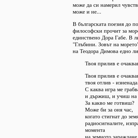
може да си намерил чувство
може и не...
В българската поезия до п
философски прочит за мор
единствено Дора Габе. В л
"Глъбини. Зовът на морето
на Теодора Димова едно л
Твоя прилив е очакван
Твоя прилив е очаква
твоя отлив - изненада
С каква игра ме граб
и държиш, и учиш на
За какво ме готвиш?
Може би за оня час,
когато стигнат до зем
радиосигналите, изпр
момента
на земното зараждане