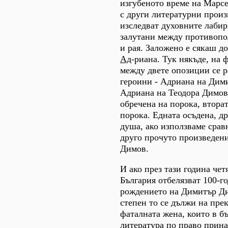
изгубеното време на Марсе
с други литературни произ
изследват духовните лаби
залутани между противопо
и рая. Заложено е сякаш д
Ад
-риана. Тук някъде, на 
между двете опозиции се р
героини - Адриана на Дим
Адриана на Теодора Димова
обречена на порока, вторат
порока. Едната осъдена, д
душа, ако използваме срав
друго прочуто произведен
Димов.
И ако през тази година чет
България отбелязват 100-г
рождението на Димитър Ди
степен то се дължи на пре
фаталната жена, които в б
литература по право прин