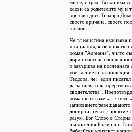
ми се, е грях. Всеки има с
какви са родителите му и т
оценява днес Теодора Димо
своето вричане, своето по
писане.
Че тя наистина изживява п
инициация, казва/показва 
роман "Адриана", чиято съ
дори неистова изповедност
и завършва на последната 
убеждението на пишещия ч
Теодорa, че: "един писате
да записва и да преразказв
свидетелства". Препотвър
романовата рамка, етическ
записването/завещаването 
допирни точки с понятието
разум, Бог Слово в Стария 
въплътения Божи син. В т
библейски контекст написа