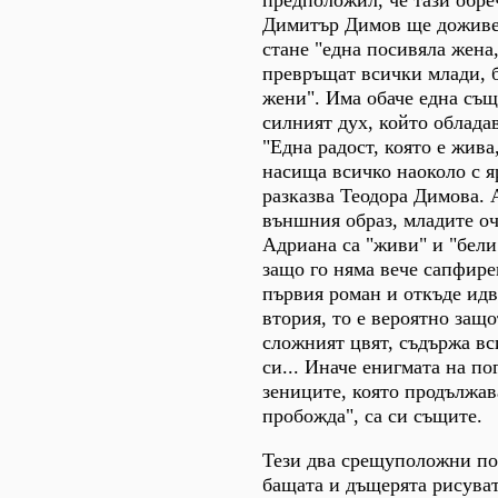
предположил, че тази обре
Димитър Димов ще доживе
стане "една посивяла жена,
превръщат всички млади, 
жени". Има обаче една същ
силният дух, който облада
"Една радост, която е жива
насища всичко наоколо с я
разказва Теодора Димова.
външния образ, младите оч
Адриана са "живи" и "бели"
защо го няма вече сапфире
първия роман и откъде идв
втория, то е вероятно защо
сложният цвят, съдържа вс
си... Иначе енигмата на по
зениците, която продължава
пробожда", са си същите.
Тези два срещуположни пор
бащата и дъщерята рисува