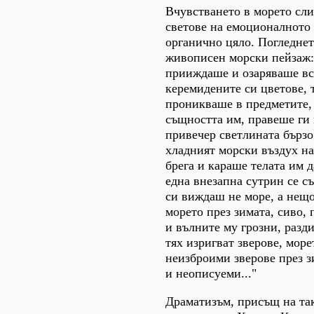
Вчувстването в морето сл
светове на емоционалното
органично цяло. Погледнет
живописен морски пейзаж:
прииждаше и озаряваше вс
керемидените си цветове, 
проникваше в предметите,
същността им, правеше ги 
привечер светлината бързо
хладният морски въздух н
брега и караше телата им д
една внезапна сутрин се с
си виждаш не море, а нещ
морето през зимата, сиво, 
и вълните му грозни, разд
тях изригват зверове, море
неизброими зверове през з
и неописуеми..."
Драматизъм, присъщ на та