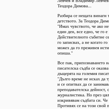
Левчев и Владимир Левчев
Теодора Димова...
Разбира се нещата винаги 
детството. За Теодора Дим
"Имах чувството, че ако н
един ден, все едно, че го е
Действителното събитие се
го записвах, а не когато г
можех да го преживея исти
опиша."
Все пак, припознаването н
писателска съдба се оказва
дъщерята на големия писа
"Дълго време не исках да т
и се опитвах да се занимав
преподавателска дейност, с
журналистика. Но през цял
изкривявам съдбата си. Че
Противях се на този свой п