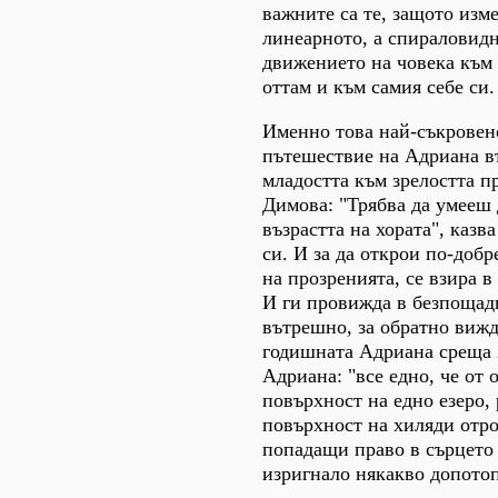
важните са те, защото изм
линеарното, а спираловид
движението на човека към 
оттам и към самия себе си.
Именно това най-съкровен
пътешествие на Адриана в
младостта към зрелостта п
Димова: "Трябва да умееш
възрастта на хората", казва
си. И за да открои по-доб
на прозренията, се взира в
И ги провижда в безпощадн
вътрешно, за обратно вижда
годишната Адриана среща 
Адриана: "все едно, че от 
повърхност на едно езеро,
повърхност на хиляди отр
попадащи право в сърцето 
изригнало някакво допотоп