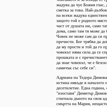
жадува да чуе Божия глас, 
сметка за това. Най-дълбок
на всеки жадува единствен
защото той е родното мяст
част от душата ни, само та
дома, само там тя може да 
Човек не може сам да си пр
пречисти. Бог трябва да до
да му прости и той да го п
човекът няма сила да се сп
прошката и с пречистванет
да знае човекът, че е безси
самичък със себе си".
Адриана на Тедора Димова
истина някъде в началото 
десетилетие. Една година, 
"изоставя" Димитър Димов.
стигнала дъното на своя а
смъртта на Мария, нещасти