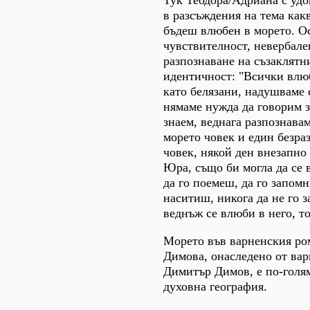
Тук Теодора/Адриана с удо
в разсъждения на тема какв
бъдеш влюбен в морето. О
чувствителност, невербале
разпознаване на съзаклятни
идентичност: "Всички влю
като белязани, надушваме 
нямаме нужда да говорим з
знаем, веднага разпознава
морето човек и един безра
човек, някой ден внезапно
Юра, също би могла да се
да го поемеш, да го запомн
наситиш, никога да не го з
веднъж се влюби в него, то
Морето във варненския ро
Димова, онаследено от ва
Димитър Димов, е по-голям
духовна география.