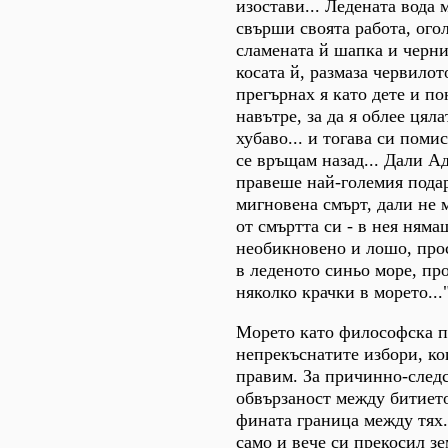
изостави... Ледената вода
свърши своята работа, огол
сламената й шапка и черни
косата й, размаза червилот
прегърнах я като дете и п
навътре, за да я облее цялат
хубаво... и тогава си поми
се връщам назад... Дали А
правеше най-големия подар
мигновена смърт, дали не 
от смъртта си - в нея ням
необикновено и лошо, про
в леденото синьо море, пр
няколко крачки в морето...
Морето като философска по
непрекъснатите избори, кои
правим. За причинно-след
обвързаност между битието
фината граница между тях.
само и вече си прекосил зе