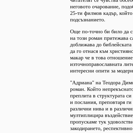
читателят се чувства обсеб
неговото очарование, подо
25-ти филмов кадър, който
подсъзнанието.
Още по-точно би било да с
на този роман притежава с
доближава до библейската 
да го отнася към християнс
макар че в това отношение
източноправославната лите
интересни опити за модерн
"Адриана" на Теодора Дим
роман. Който непрекъснат
преплита в структурата с
и послания, преповтаря ги 
различни нива и в различни
мултиплицира въздействиет
пропускаме тук удоволств
закодирането, респективно