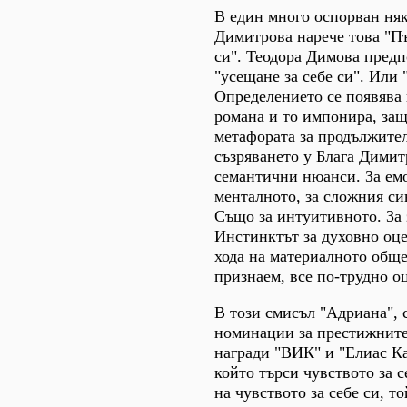
В един много оспорван няк
Димитрова нарече това "П
си". Теодора Димова предп
"усещане за себе си". Или "
Определението се появява 
романа и то импонира, защ
метафората за продължите
съзряването у Блага Дими
семантични нюанси. За ем
менталното, за сложния си
Също за интуитивното. За 
Инстинктът за духовно оце
хода на материалното обще
признаем, все по-трудно о
В този смисъл "Адриана", 
номинации за престижните
награди "ВИК" и "Елиас Ка
който търси чувството за с
на чувството за себе си, т