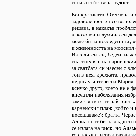
своята собствена лудост.
Конкретиката. Отегчена и 
задоволеност и всепозволе
решава, в някакъв пробляс
алкохолен и луминален дел
може би за последен път, 
и жизнеността на морския
Интелигентен, беден, нача
спасителите на варненския
за сватбата си наесен с вл
той в нея, крехката, право
недотам интересна Мария.
всичко друго, което не е ф
впечатли набелязания изб
замисля скок от най-висок
варненския плаж (който и 
посещаваме); братът Черве
Адриана от безразсъдното 
се излага на риск, но Адам
го спасяват и тази развръз