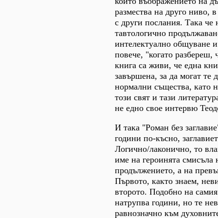
които въображението на дъ
размества на друго ниво, в
с други послания. Така че 
тавтологично продължаване
интелектуално общуване и
повече, "когато разбереш, 
книга са живи, че една кни
завършена, за да могат те 
нормални същества, като 
този свят и тази литератур
не едно свое интервю Теод
И така "Роман без заглавие
години по-късно, заглавие
Логично/лаконично, то вла
име на героинята смисъла 
продължението, а на прев
Първото, както знаем, нев
второто. Подобно на самия
натрупва години, но те не
равнозначно към духовнит