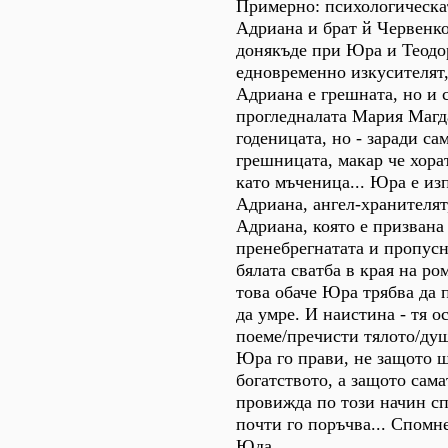
Примерно: психологическа
Адриана и брат й Червенко
донякъде при Юра и Теодо
едновременно изкусителят,
Адриана е грешната, но и 
прогледналата Мария Магд
годеницата, но - заради са
грешницата, макар че хора
като мъченица... Юра е из
Адриана, ангел-хранителят
Адриана, която е призвана
пренебрегнатата и пропусн
бялата сватба в края на ро
това обаче Юра трябва да 
да умре. И наистина - тя о
поеме/пречисти тялото/ду
Юра го прави, не защото щ
богатството, а защото сам
провижда по този начин сп
почти го поръчва... Спомн
Юда.