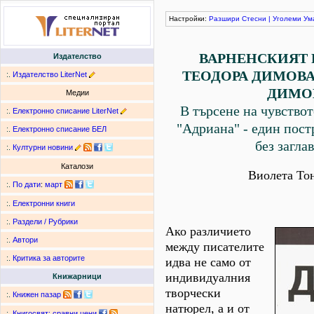
Настройки:
Разшири
Стесни
|
Уголеми
Ум
ВАРНЕНСКИЯТ 
Издателство
ТЕОДОРА ДИМОВА
:.
Издателство LiterNet
ДИМО
Медии
В търсене на чувствот
:.
Електронно списание LiterNet
"Адриана" - един пос
:.
Електронно списание БЕЛ
без загла
:.
Културни новини
Каталози
Виолета То
:.
По дати
:
март
:.
Електронни книги
:.
Раздели / Рубрики
Ако различието
:.
Автори
между писателите
:.
Критика за авторите
идва не само от
индивидуалния
Книжарници
творчески
:.
Книжен пазар
натюрел, а и от
:.
Книгосвят: сравни цени