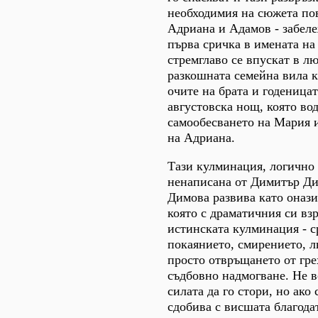
необходимия на сюжета пов
Адриана и Адамов - забеле
първа сричка в имената на 
стремглаво се впускат в лю
разкошната семейна вила к
очите на брата и годеницат
августовска нощ, която во
самообесването на Мария 
на Адриана.
Тази кулминация, логично 
ненаписана от Димитър Ди
Димова развива като оназ
която с драматичния си вз
истинската кулминация - с
покаянието, смирението, л
просто отвръщането от гре
съдбовно надмогване. Не 
силата да го стори, но ако 
сдобива с висшата благода