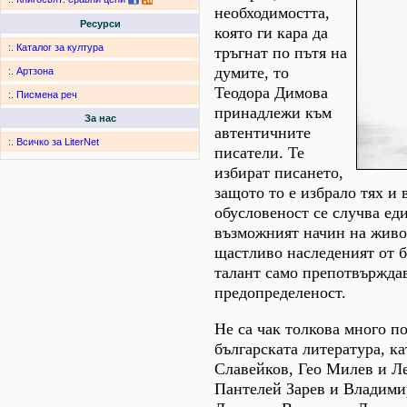
необходимостта,
Ресурси
която ги кара да
:.
Каталог за култура
тръгнат по пътя на
думите, то
:.
Артзона
Теодора Димова
:.
Писмена реч
принадлежи към
За нас
автентичните
:.
Всичко за LiterNet
писатели. Te
избират писането,
защото то е избрало тях и 
обусловеност се случва ед
възможният начин на живот
щастливо наследеният от 
талант само препотвържда
предопределеност.
Не са чак толкова много п
българската литература, к
Славейков, Гео Милев и Л
Пантелей Зарев и Владими