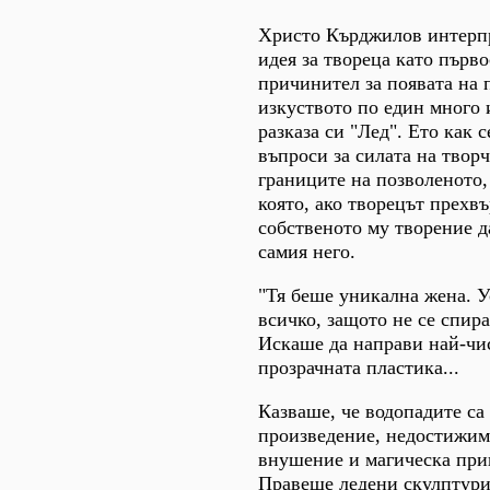
Христо Кърджилов интерпр
идея за твореца като първо
причинител за появата на 
изкуството по един много 
разказа си "Лед". Ето как с
въпроси за силата на твор
границите на позволеното, 
която, ако творецът прехв
собственото му творение д
самия него.
"Тя беше уникална жена. 
всичко, защото не се спир
Искаше да направи най-чис
прозрачната пластика...
Казваше, че водопадите с
произведение, недостижим
внушение и магическа при
Правеше ледени скулптури