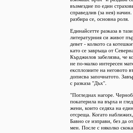
възмездие по един страхови
справедлив (за нея) начин.
разбира се, основна роля.
Единайсетте разказа в тази
литературния си живот пъ
девет - колкото са котешк
като се завръща от Северн
Кърджилов забелязва, че к
не по-малко интересен мат
експлозиите на неговото в
дописва започнатото. Зав
с разказа "Дъх".
"Погледнах нагоре. Черноб
покатерила на върха и гле
жени, които седяха на еди
отсреща. Когато наближих, 
Бавно се изправи, без да о
мен. После с няколко скока