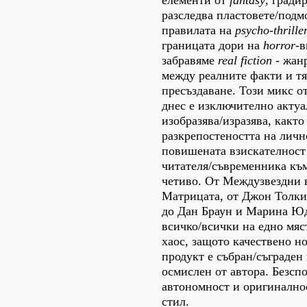
елементи от
fantasy
, гради
разследва пластовете/подм
правилата на
psycho-thrille
границата дори на
horror
-в
забравяме
real fiction
- жанр
между реалните факти и т
пресъздаване. Този микс о
днес е изключително актуа
изобразява/изразява, какт
разкрепостеността на лично
повишената взискателност 
читателя/съвременника къ
четиво. От Междузвездни 
Матрицата, от Джон Толки
до Дан Браун и Марина Ю
всичко/всички на едно мяст
хаос, защото качествено н
продукт е събран/съграден
осмислен от автора. Безспо
автономност и оригиналнос
стил.