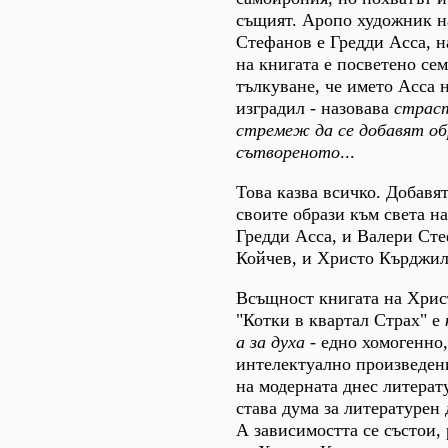
същият. Аропо художник н
Стефанов е Гредди Асса, н
на книгата е посветено се
тълкуване, че името Асса 
изградил - назовава
страс
стремеж да се добавят об
сътвореното
...
Това казва всичко. Добавят
своите образи към света на
Гредди Асса, и Валери Сте
Койчев, и Христо Кърджил
Всъщност книгата на Хри
"Котки в квартал Страх" е
а за духа
- едно хомогенно
интелектуално произведен
на модерната днес литерат
става дума за литературен
А зависимостта се състои, 