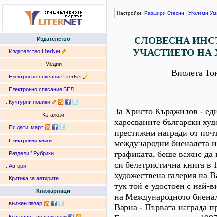
Настройки:
Разшири
Стесни
|
Уголеми
Ум
СЛОВЕСНА ИНС
Издателство
УЧАСТИЕТО НА
:.
Издателство LiterNet
Медии
Виолета То
:.
Електронно списание LiterNet
:.
Електронно списание БЕЛ
:.
Културни новини
За Христо Кърджилов - еди
Каталози
харесваните български худ
:.
По дати
:
март
престижни награди от поч
:.
Електронни книги
международни биеналета и
графиката, беше важно да 
:.
Раздели / Рубрики
си белетристична книга в 
:.
Автори
художествена галерия на В
:.
Критика за авторите
тук той е удостоен с най-в
Книжарници
на Международното биенал
:.
Книжен пазар
Варна - Първата награда пр
:.
Книгосвят: сравни цени