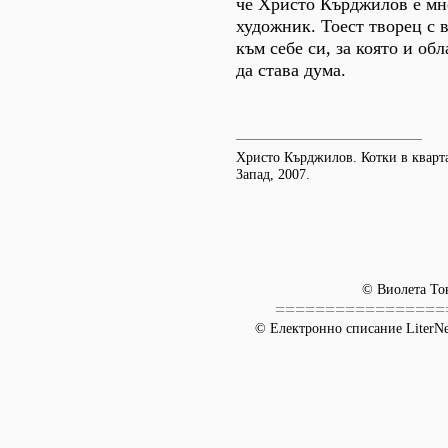
че Христо Кърджилов е мн
художник. Тоест творец с 
към себе си, за която и об
да става дума.
Христо Кърджилов. Котки в кварта
Запад, 2007.
© Виолета То
=================
© Електронно списание LiterNet