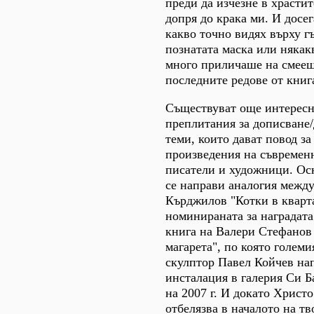
преди да изчезне в храстит
допря до крака ми. И досег
какво точно видях върху г
познатата маска или някак
много приличаше на смеещ
последните редове от книг
Съществуват още интересн
преплитания за дописване
теми, които дават повод з
произведения на съвремен
писатели и художници. Ос
се направи аналогия между
Кърджилов "Котки в кварт
номинираната за наградата
книга на Валери Стефанов
магарета", по която големи
скулптор Павел Койчев на
инсталация в галерия Си Б
на 2007 г. И докато Христ
отбелязва в началото на тв