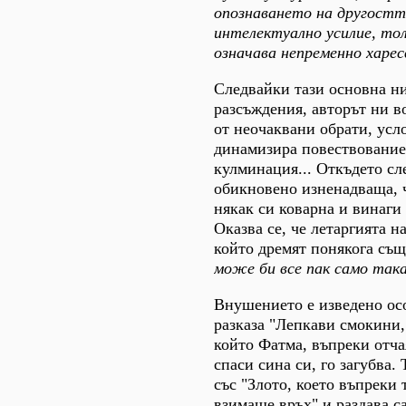
опознаването на другостт
интелектуално усилие, то
означава непременно харес
Следвайки тази основна н
разсъждения, авторът ни в
от неочаквани обрати, усл
динамизира повествование
кулминация... Откъдето сле
обикновено изненадваща, 
някак си коварна и винаги
Оказва се, че летаргията на
който дремят понякога съ
може би все пак само така 
Внушението е изведено ос
разказа "Лепкави смокини,
който Фатма, въпреки отча
спаси сина си, го загубва.
със "Злото, което въпреки 
взимаше връх" и раздава с