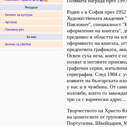
Голямата награда през 1997
Ресурси
Роден е в София през 1952 
:.
Каталог за култура
Художествената академия 
:.
Артзона
Павлович", специалност "
оформление на книгата", до
:.
Писмена реч
предимно в областта на и
За нас
оформянето на книгата, от
:.
Всичко за LiterNet
предпочита графиката, акв
Освен суха игла, която е 
похват в неговите произве
графични серии, изпълнен
сериграфия. След 1984 г. у
изявите на българската из
у нас и в чужбина. От сам
изложби, които го завежда
три са с варненски адрес...
Творчеството на Христо К
на ценителите от груповит
Португалия, Швейцария, М