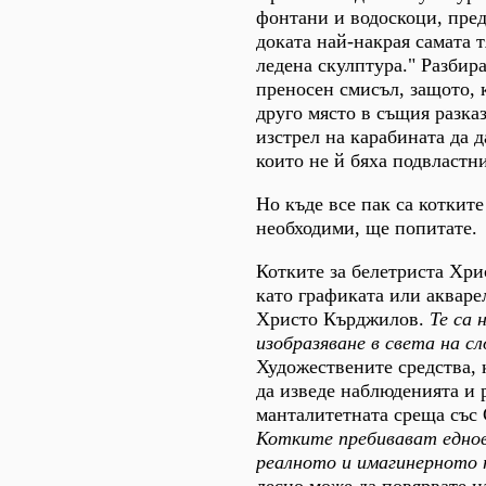
фонтани и водоскоци, пре
доката най-накрая самата т
ледена скулптура." Разбира
преносен смисъл, защото, 
друго място в същия разказ
изстрел на карабината да д
които не й бяха подвластни
Но къде все пак са котките
необходими, ще попитате.
Котките за белетриста Хр
като графиката или акваре
Христо Кърджилов.
Те са
изобразяване в света на с
Художествените средства, 
да изведе наблюденията и 
манталитетната среща със
Котките пребивават еднов
реалното и имагинерното