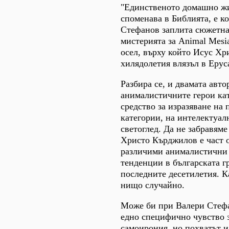
"Единственото домашно жи
споменава в Библията, е ко
Стефанов заплита сюжетна
мистерията за Animal Mesi
осел, върху който Исус Хр
хилядолетия влязъл в Ерус
Разбира се, и двамата авто
анималистичните герои ка
средство за изразяване на
категории, на интелектуал
светоглед. Да не забравяме
Христо Кърджилов е част о
различими анималистични
тенденции в българската г
последните десетилетия. Ка
нищо случайно.
Може би при Валери Стефа
едно специфично чувство 
самоирония, но похватът и