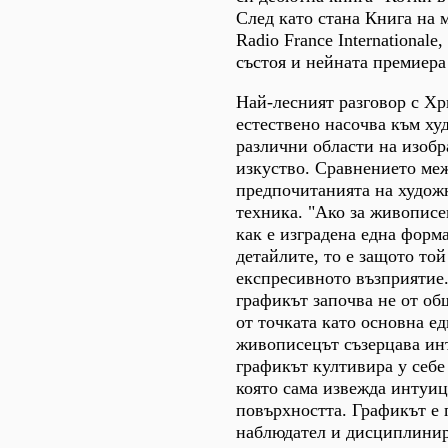
След като стана Книга на м
Radio France Internationale,
състоя и нейната премиера
Най-лесният разговор с Х
естествено насочва към ху
различни области на изобр
изкуство. Сравнението меж
предпочитанията на худож
техника. "Ако за живописе
как е изградена една форма
детайлите, то е защото той
експресивното възприятие.
графикът започва не от общ
от точката като основна е
живописецът съзерцава ин
графикът култивира у себе
която сама извежда интуиц
повърхността. Графикът е
наблюдател и дисциплинир