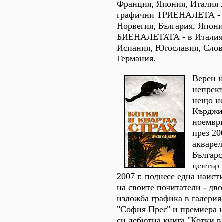
Франция, Япония, Италия 
графични ТРИЕНАЛЕТА - 
Норвегия, България, Япони
БИЕНАЛЕТАТА - в Италия
Испания, Югославия, Слов
Германия.
Верен н
непрекъ
нещо н
Кърджи
ноемвр
през 20
акварел
Българс
център 
2007 г. поднесе една наист
на своите почитатели - дв
изложба графика в галери
"София Прес" и премиера 
си дебютна книга "Котки в