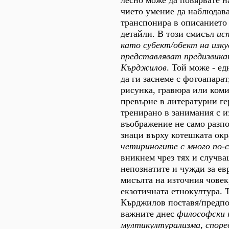
лесно може да повярвате н
чието умение да наблюдава
транспонира в описанието 
детайли. В този смисъл
ис
като субект/обект на изк
представляват предизвика
Кърджилов
. Той може - ед
да ги заснеме с фотоапарат
рисунка, гравюра или комик
превърне в литературни ге
тренирано в занимания с и
въображение не само разп
знаци върху котешката окр
четириногите с много по-
вникнем чрез тях и случващ
непознатите и чужди за ев
мисълта на източния човек,
екзотичната етнокултура. 
Кърджилов поставя/предпо
важните днес
философски 
мултикултурализма, споре