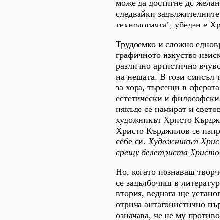
може да достигне до желан
следвайки задължителните
технологията", убеден е Х
Трудоемко и сложно еднов
графичното изкуство изиск
различно артистично вчувс
на нещата. В този смисъл 
за хора, търсещи в сферата
естетически и философски
някъде се намират и светов
художникът Христо Кърджи
Христо Кърджилов се изпр
себе си.
Художникът Хрис
срещу белетриста Христо
Но, когато познаваш творч
се задълбочиш в литерату
втория, веднага ще устано
отрича антагонистично пър
означава, че не му против