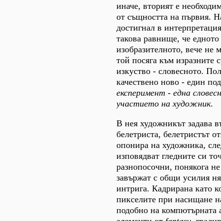
иначе, вторият е необходи
от същността на първия. Н
достигнал в интерпретация
такова равнище, че едното 
изобразителното, вече не м
той посяга към изразните с
изкуство - словесното. По
качествено ново - един по
експеримент - една словес
участието на художник
.
В нея художникът задава в
белетриста, белетристът от
опонира на художника, сле
изповядват гледните си то
разнопосочни, понякога не
завържат с общи усилия н
интрига. Кадрирана като к
пикселите при насищане на
подобно на компютърната 