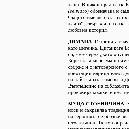
жена. В някои краища на 
(венчило)
обозначава и сами
Същото име авторът изпол
жалба“, свързвайки го пак
любовна история.
ДИМАНА
. Героинята е м
като циганка. Циганката Б
си, че е черна „като опуше
Коренната морфема на име
свърже и с натовареното с
конотации нарицателно дем
на най-старата самовила 
Въплъщение на съблазънта
провокира мъжките инстин
МУЦА СТОЕНИЧИНА
. 
носи и съхранява традиция
на героинята се обозначав
Стоеничина. Тя има опред