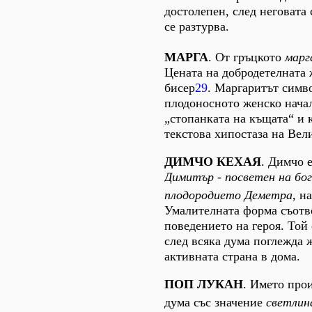
достолепен, след неговата
се разтурва.
МАРГА
. От гръцкото
марг
Цената на добродетелната 
бисер
29
. Маргаритът симв
плодоносното женско начал
„стопанката на къщата“ и к
текстова хипостаза на Вел
ДИМЧО КЕХАЯ
. Димчо 
Димитър - посветен на бо
плодородието Деметра
, н
Умалителната форма съотве
поведението на героя. Той 
след всяка дума поглежда ж
активната страна в дома.
ПОП ЛУКАН
. Името про
дума със значение
светлин