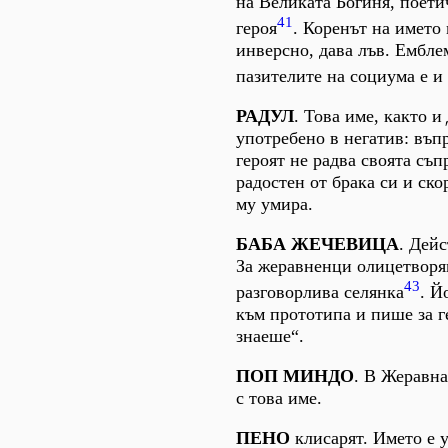
на Великата Богиня, поети
41
героя
. Коренът на името 
инверсно, дава лъв. Ембл
пазителите на социума е и
РАДУЛ
. Това име, както и
употребено в негатив: въп
героят не радва своята съп
радостен от брака си и ск
му умира.
БАБА ЖЕЧЕВИЦА
. Дей
За жеравненци олицетворя
43
разговорлива селянка
. Й
към прототипа и пише за г
знаеше“.
ПОП МИНДО
. В Жеравн
с това име.
ПЕНО
клисарят. Името е 