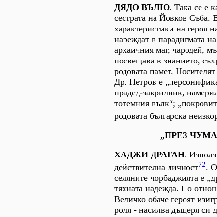
ДЯДО ВЪЛЮ
. Така се е 
сестрата на Йовков Съба. 
характеристики на героя на
нареждат в парадигмата на 
архаичния маг, чародей, мъ
посвещава в знанието, съх
родовата памет. Носителят
Др. Петров е „персонифик
прадед-закрилник, намерил
тотемния вълк“; „покровит
родовата българска неизко
„ПРЕЗ ЧУМ
ХАДЖИ ДРАГАН
. Използ
72
действителна личност
. 
селяните чорбаджията е „др
тяхната надежда. По отно
Величко обаче героят изиг
роля - насилва дъщеря си д