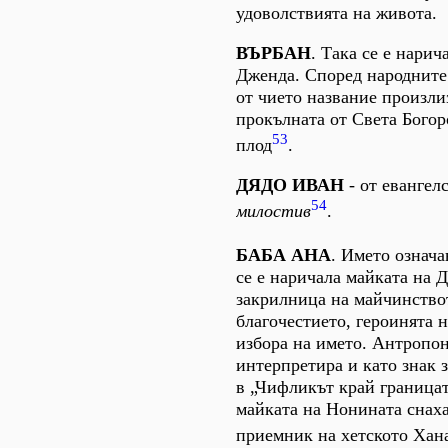
удоволствията на живота.
ВЪРБАН
. Така се е нарич
Дженда. Според народните
от чието название произли
прокълната от Света Богор
53
плод
.
ДЯДО ИВАН
- от евангел
54
милостив
.
БАБА АНА
. Името означ
се е наричала майката на Д
закрилница на майчинствот
благочестието, героинята 
избора на името. Антропо
интерпретира и като знак з
в „Чифликът край границат
майката на Нонината снаха
приемник на хетското Хан