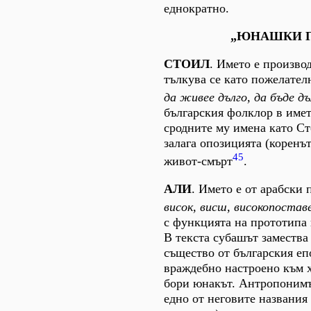
еднократно.
„ЮНАШКИ Г
СТОИЛ
. Името е производ
тълкува се като пожелате
да живее дълго, да бъде д
българския фолклор в имет
сродните му имена като Ст
залага опозицията (коренъ
45
живот-смърт
.
АЛИ
. Името е от арабски 
висок, висш, високопостав
с функцията на прототипа 
В текста субашът заместв
същество от българския еп
враждебно настроено към хо
бори юнакът. Антропонимъ
едно от неговите названия