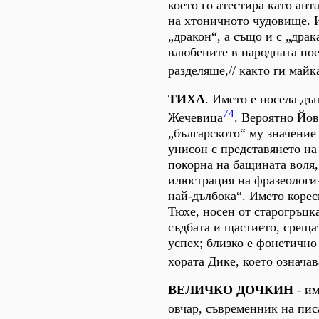
което го атестира като ант
на хтоничното чудовище. 
„дракон“, а също и с „драк
влюбените в народната пое
разделяше,// както ги майк
ТИХА
. Името е носела дъ
74
Жечевица
. Вероятно Йов
„българското“ му значени
унисон с представянето на
покорна на бащината воля,
илюстрация на фразеологиз
най-дълбока“. Името коре
Тюхе, носен от старогръцк
съдбата и щастието, среща
успех; близко е фонетично
хoрата Дике, което означа
ВЕЛИЧКО ДОЧКИН
- и
овчар, съвременник на пис