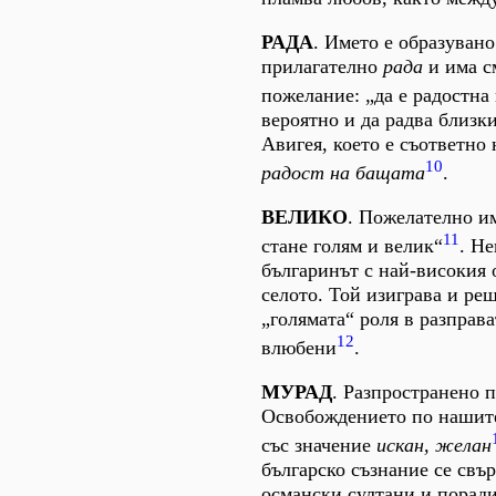
РАДА
. Името е образувано
прилагателно
рада
и има с
пожелание: „да е радостна
вероятно и да радва близк
Авигея, което е съответно 
10
радост на бащата
.
ВЕЛИКО
. Пожелателно им
11
стане голям и велик“
. Не
българинът с най-високия 
селото. Той изиграва и ре
„голямата“ роля в разправа
12
влюбени
.
МУРАД
. Разпространено 
Освобождението по нашите
със значение
искан, желан
българско съзнание се свър
османски султани и поради