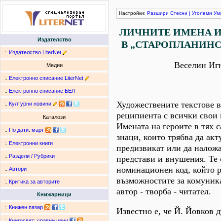
Настройки:
Разшири
Стесни
|
Уголеми
Ум
ЛИЧНИТЕ ИМЕНА И
Издателство
В „СТАРОПЛАНИНС
:.
Издателство LiterNet
Веселин Иг
Медии
:.
Електронно списание LiterNet
:.
Електронно списание БЕЛ
Художествените текстове в
:.
Културни новини
реципиента с всички свои
Каталози
Имената на героите в тях 
:.
По дати
:
март
знаци, които трябва да акт
:.
Електронни книги
предизвикат или да налож
:.
Раздели / Рубрики
представи и внушения. Те 
номинационен код, който 
:.
Автори
възможностите за комуник
:.
Критика за авторите
автор - творба - читател.
Книжарници
:.
Книжен пазар
Известно е, че Й. Йовков 
:.
Книгосвят: сравни цени