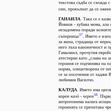
текстова съдба се схожда с
син, прокълнат да се ожен
ГАНАИЛА
. Така се е каз
Йовков - хубава мома, ала 
незадомена поради козните
37
съперница
. Името е изп
за жена, страдаща от нере
него лъха каноничност и п
Гамалиил, прочутия еврейс
атестиран като „слава на з
героиня се подчинява на п
норма, олицетворена от н
се за посочения от хаджи В
любимия Василчо.
КАЛУДА
. Името има цига
38
корен
калò - черен
. Първ
антропонима налага асоци
героинята се препитава чр