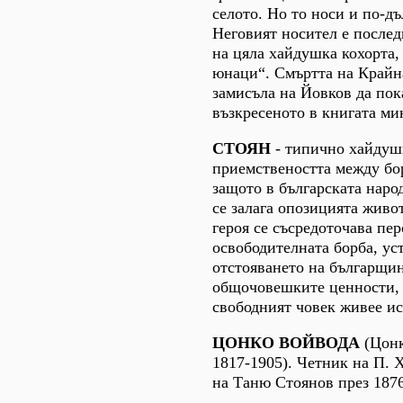
селото. Но то носи и по-д
Неговият носител е послед
на цяла хайдушка кохорта,
юнаци“. Смъртта на Крайн
замисъла на Йовков да по
възкресеното в книгата ми
СТОЯН
- типично хайдуш
приемствеността между бо
защото в българската наро
се залага опозицията живот
героя се съсредоточава пе
освободителната борба, ус
отстояването на българщин
общочовешките ценности, 
свободният човек живее и
ЦОНКО ВОЙВОДА
(Цонк
1817-1905). Четник на П. Х
на Таню Стоянов през 1876