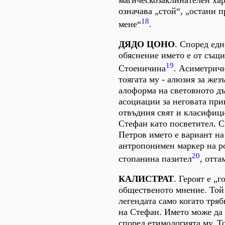
магическозаклинателен хар
означава „стой“, „остани п
18
мене“
.
ДЯДО ЦОНО
. Според ед
обяснение името е от същи
19
Стоеничина
. Асиметричн
тоягата му - алюзия за жезъ
алоформа на световното дъ
асоциации за неговата пр
отвъдния свят и класифиц
Стефан като посветител. 
Петров името е вариант на
антропонимен маркер на р
20
стопанина пазител
, отта
КАЛИСТРАТ
. Героят е „г
общественото мнение. Той 
легендата само когато тряб
на Стефан. Името може да
според етимологията му. Т