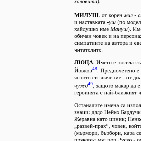
халовита)
.
МИЛУШ
. от корен
мил - 
и наставката
-уш
(по моде
хайдушко име
Мануш
). Им
обичан човек и на персона
симпатиите на автора и ев
читателите.
ЛЮЦА
. Името е носела с
48
Йовков
. Предпочетено е
ясното си значение - от д
49
чужд
, защото макар да е
героинята е най-близкият ч
Останалите имена са изпо
знаци: дядо Нейко Бардучка
Жеравна като циник; Пенк
„развей-прах“, човек, койт
(мърмори, бърбори, кара се
прякорът му; поп Руско - о