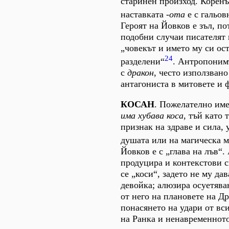
старинен произход. Корен
наставката -
ота
е с гальов
Героят на Йовков е зъл, по
подобни случаи писателят 
„човекът и името му си ос
24
разделени“
. Антропоним
с
дракон
, често използвано
антагониста в митовете и 
КОСАН
. Пожелателно име
има хубава коса
, тъй като 
признак на здраве и сила,
душата или на магическа 
Йовков е с „глава на лъв“
продуцира и контекстови 
се „коси“, задето не му да
девойка; алюзира осуетява
от него на плановете на Др
понасянето на удари от вс
на Ранка и ненавременнот