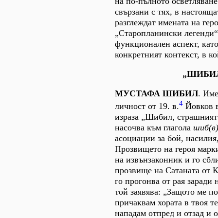
на по-пълното осветляване
свързани с тях, в настояща
разглеждат имената на гер
„Старопланински легенди“
функционален аспект, като
конкретният контекст, в ко
„ШИБИ
МУСТАФА ШИБИЛ
. Им
4
личност от 19. в.
Йовков в
израза „Шибил, страшният
насочва към глагола
шиб(в
асоциации за бой, насилия,
Прозвището на героя марки
на извънзаконник и го сбл
прозвище на Сатаната от К
го прогонва от рая заради 
той заявява: „Защото ме по
причаквам хората в твоя те
нападам отпред и отзад и о