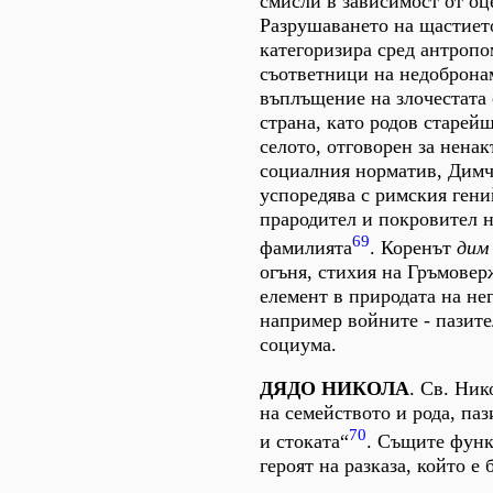
смисли в зависимост от оц
Разрушаването на щастието
категоризира сред антроп
съответници на недоброна
въплъщение на злочестата 
страна, като родов старей
селото, отговорен за нена
социалния норматив, Димч
успоредява с римския гени
прародител и покровител н
69
фамилията
. Коренът
дим
огъня, стихия на Гръмовер
елемент в природата на не
например войните - пазите
социума.
ДЯДО НИКОЛА
. Св. Ник
на семейството и рода, паз
70
и стоката“
. Същите функ
героят на разказа, който е