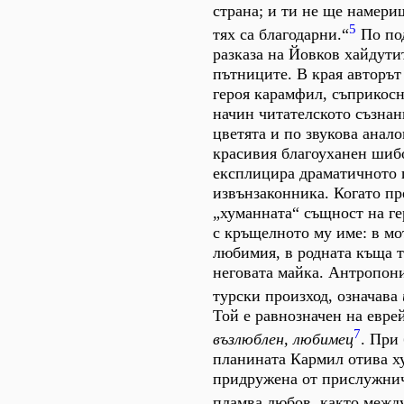
страна; и ти не ще намери
5
тях са благодарни.“
По по
разказа на Йовков хайдути
пътниците. В края авторът 
героя карамфил, съприкос
начин читателското съзнан
цветята и по звукова анало
красивия благоуханен шибо
експлицира драматичното 
извънзаконника. Когато пр
„хуманната“ същност на гер
с кръщелното му име: в мо
любимия, в родната къща т
неговата майка. Антропон
турски произход, означава
Той е равнозначен на евре
7
възлюблен, любимец
. При
планината Кармил отива х
придружена от прислужни
пламва любов, както межд