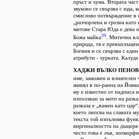
пръст и хума. Втората час
звуково се свързва с юда, 
смислово потвърждение в 
„разчорлена и грозна като 
митове Стара Юда е дева м
39
Божа майка
. Митична вл
природа, тя е превъплъщен
Богиня и се свързва с един
атрибути - хурката. Калуда
ХАДЖИ ВЪЛКО ПЕНОВ
име, заможен и влиятелен
живял в по-ранна на Йовко
му е известно от надписа 
използван за мото на разка
разказа е „важен като цар
което липсва на славата му
текста той изпълнява функ
виргиналността на дъщеря 
често това е лъв, зоомор