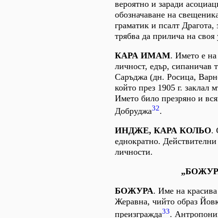
вероятно и заради асоциац
обозначаване на свещеника
граматик и псалт Драгота,
трябва да прилича на своя 
КАРА ИМАМ
. Името е н
личност, едър, сипаничав т
Саръджа (дн. Росица, Варн
който през 1905 г. заклал 
Името било презряно и вся
32
Добруджа
.
ИНДЖЕ, КАРА КОЛЬО
.
еднократно. Действителни
личности.
„БОЖУР
БОЖУРА
. Име на красива
Жеравна, чийто образ Йов
33
преизгражда
. Антропони