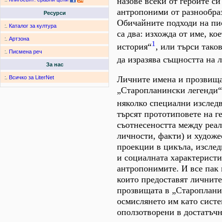
назове всеки от героите си
антропоними от разнообра
Ресурси
Обичайните подходи на пис
:.
Каталог за култура
са два: изхожда от име, ко
:.
Артзона
1
история“
, или търси тако
:.
Писмена реч
да изразява същността на 
За нас
Личните имена и прозвища
:.
Всичко за LiterNet
„Старопланински легенди“ 
няколко специални изслед
търсят прототиповете на г
съотнесеността между реал
личности, факти) и художе
проекции в цикъла, изслед
и социалната характеристи
антропонимите. И все пак
които предоставят личните
прозвищата в „Староплани
осмислянето им като систе
оползотворени в достатъчн