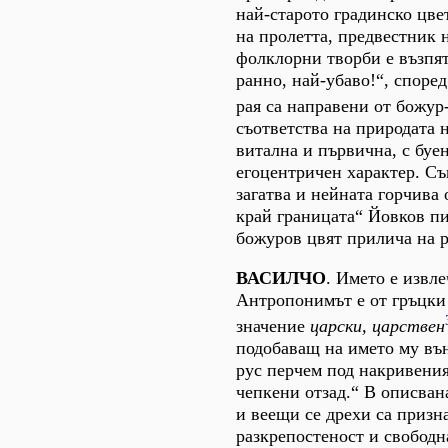
най-старото градинско цвет
на пролетта, предвестник 
фолклорни творби е възпят
ранно, най-убаво!“, според
рая са направени от божур
съответства на природата н
витална и първична, с буе
егоцентричен характер. С
загатва и нейната горчива 
край границата“ Йовков пи
божуров цвят прилича на р
ВАСИЛЧО
. Името е извле
Антропонимът е от гръцки
значение
царски, царствен
подобаващ на името му вън
рус перчем под накривения
чепкени отзад.“ В описван
и веещи се дрехи са призн
разкрепостеност и свободн