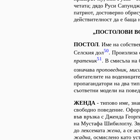
четата; дядо Руси Сапундж
патриот, достоверно обрис
действителност да е баща 
„ПОСТОЛОВИ В
ПОСТОЛ
. Име на собстве
50
Селския дол
. Произлиза 
51
пратеник
. В смисъла на
означава
проповедник, мис
обитателите на водениците
пропагандатори на два тип
съответни модели на повед
ЖЕНДА
- типово име, зна
свободно поведение. Оформ
във връзка с Дженда Георг
на Мустафа Шибилоглу. Зв
до лексемата
жена
, а се а
жадна
, осмислено като ус