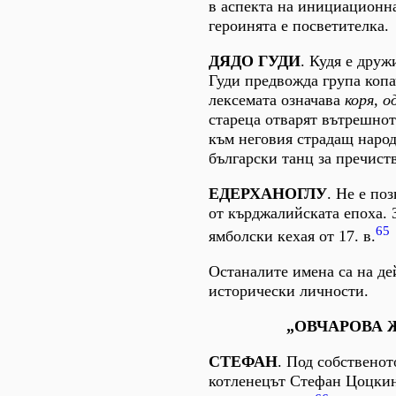
в аспекта на инициационн
героинята е посветителка.
ДЯДО ГУДИ
. Кудя е друж
Гуди предвожда група копа
лексемата означава
коря, 
стареца отварят вътрешно
към неговия страдащ народ.
български танц за пречиств
ЕДЕРХАНОГЛУ
. Не е по
от кърджалийската епоха. 
65
ямболски кехая от 17. в.
Останалите имена са на д
исторически личности.
„ОВЧАРОВА 
СТЕФАН
. Под собственот
котленецът Стефан Цоцки