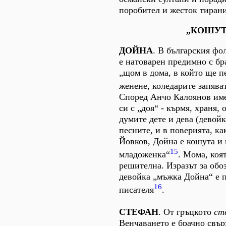
поробител и жесток тиран
„КОШУТ
ДОЙНА
. В българския ф
е натоварен предимно с бр
„щом в дома, в който ще пе
женене, коледарите запява
Според Анчо Калоянов име
си с „доя“ - кърмя, храня, 
думите дете и дева (девойк
песните, и в поверията, ка
Йовков, Дойна е кошута и 
15
младоженка“
. Мома, коя
решителна. Изразът за обо
девойка „мъжка Дойна“ е п
16
писателя
.
СТЕФАН
. От гръцкото
ст
Венчаването е брачно свър