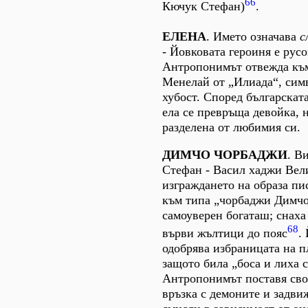
66
Кючук Стефан)
.
ЕЛЕНА
. Името означава
с
- Йовковата героиня е русо
Антропонимът отвежда към
Менелай от „Илиада“, сим
хубост. Според българскат
ела се превръща девойка, 
разделена от любимия си.
ДИМЧО ЧОРБАДЖИ
. В
Стефан - Васил хаджи Вел
изграждането на образа пи
към типа „чорбаджи Димчо
самоуверен богаташ; снаха
68
върви жълтици до пояс
.
одобрява избраницата на п
защото била „боса и лиха с
Антропонимът поставя сво
връзка с демоните и задв