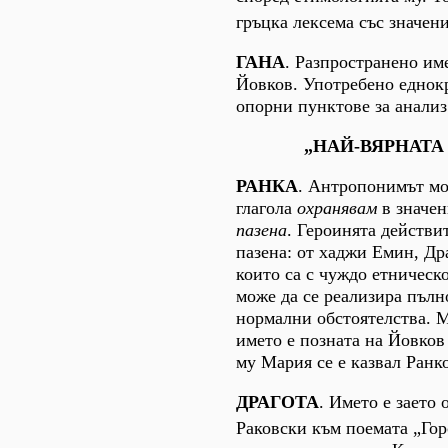
гръцка лексема със значен
ГАНА
. Разпространено им
Йовков. Употребено еднок
опорни пунктове за анализ
„НАЙ-ВЯРНАТА
РАНКА
. Антропонимът мо
глагола
охранявам
в значе
пазена
. Героинята действи
пазена: от хаджи Емин, Дра
които са с чуждо етническо
може да се реализира пъл
нормални обстоятелства. 
името е позната на Йовков 
му Мария се е казвал Ранк
ДРАГОТА
. Името е заето 
Раковски към поемата „Го