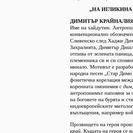
„НА ИГЛИКИНА
ДИМИТЪР КРАЙНАЛИ
Име на хайдутин. Антроп
конвенционално обозначен
Сливенско след Хаджи Ди
Захралията, Димитър Дишл
отпива от зелената паница,
племенника си и си спомн
минало. Мотивът е разрабо
народна песен „Стар Димо 
фонетична корелация межд
коренната омонимия с
дим
антропонимът напомня за 
на боговете на бурята и ст
индоевропейските митолог
въплъщения, например вой
Прозвището на героя произ
край
. Къщата на героя се н