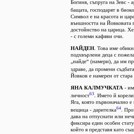
Богиня, съпруга на Зевс - 
бащата, господарят в биок
Символ е на красота и цар
външността на Йовковата 
достойнство на царица. Хе
- с големи кафяви очи.
НАЙДЕН
. Това име обикн
подхвърлени деца с пожела
„найде“ (намери), да им пр
здраве, да промени съдбат
Йовков е намерен от стара
ЯНА КАЛМУЧКАТА
- им
63
личност
. Името й корели
Яга, която първоначално е 
64
вещица - дарителка
. Пр
дава на отпуснати или неч
фиксира един особен стату
който я представя като същ