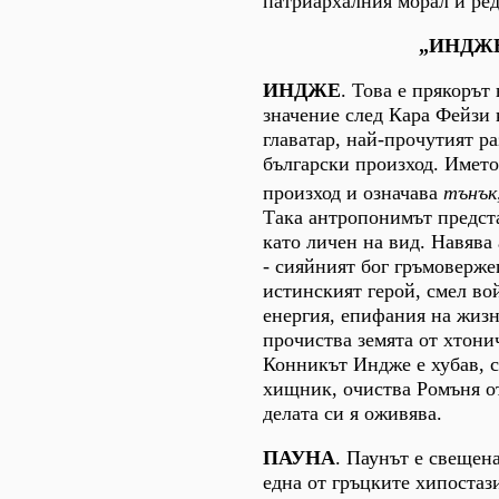
патриархалния морал и ред
„ИНДЖ
ИНДЖЕ
. Това е прякорът
значение след Кара Фейзи
главатар, най-прочутият р
български произход. Името
произход и означава
тънък
Така антропонимът предст
като личен на вид. Навява
- сияйният бог гръмоверже
истинският герой, смел во
енергия, епифания на жизн
прочиства земята от хтони
Конникът Индже е хубав, с
хищник, очиства Ромъня о
делата си я оживява.
ПАУНА
. Паунът е свещен
една от гръцките хипостаз