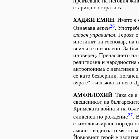
прекъсване на неговия жив
старица с остра коса.
ХАДЖИ ЕМИН
. Името е 
26
Означава
верен
. Употреб
главен
управител
. Героят 
инстинкт на господар, на 
всичко е позволено. За бъл
иноверец. Пренасянето на 
религиозна и народностна
антропонима с негативен з
се като безверник, поганец
вяра е“ - изтъква за него Д
АМФИЛОХИЙ
. Така се е
свещеникът на българскит
Кримската война и на бълг
27
сливенец по рождение
. 
етимологизиране поради сх
амвон - издигнато място за
Йовковият герой е издигна