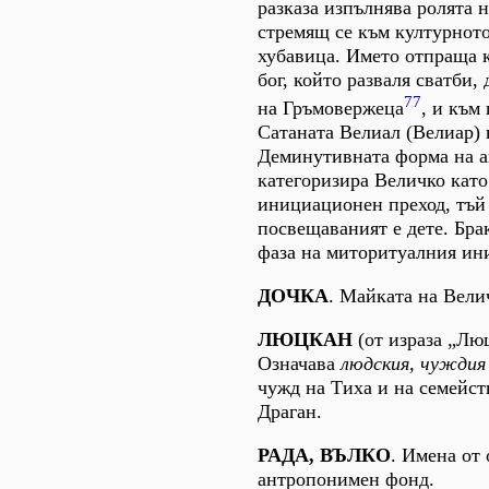
разказа изпълнява ролята н
стремящ се към културното
хубавица. Името отпраща 
бог, който разваля сватби,
77
на Гръмовержеца
, и към
Сатаната Велиал (Велиар) 
Деминутивната форма на 
категоризира Величко като
инициационен преход, тъй
посвещаваният е дете. Бра
фаза на миторитуалния ин
ДОЧКА
. Майката на Вели
ЛЮЦКАН
(от израза „Лю
Означава
людския, чуждия
чужд на Тиха и на семейст
Драган.
РАДА, ВЪЛКО
. Имена от
антропонимен фонд.