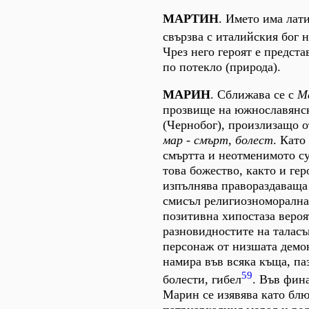
МАРТИН
. Името има лат
свързва с италийския бог 
Чрез него героят е предст
по потекло (природа).
МАРИН
. Сближава се с
М
прозвище на южнославянск
(Чернобог), произлизащо о
мар - смърт, болест
. Като
смъртта и неотменимото су
това божество, както и гер
изпълнява правораздаваща
смисъл религиозноморална
позитивна хипостаза вероя
разновидностите на таласъ
персонаж от низшата демон
намира във всяка къща, па
59
болести, гибел
. Във фина
Марин се изявява като блю