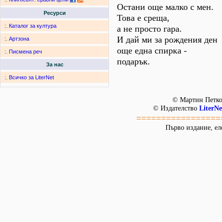
Остани още малко с мен.
Ресурси
Това е среща,
:.
Каталог за култура
а не просто гара.
И дай ми за рождения ден
:.
Артзона
още една спирка -
:.
Писмена реч
подарък.
За нас
:.
Всичко за LiterNet
© Мартин Петко
© Издателство
LiterNe
=================
Първо издание, ел