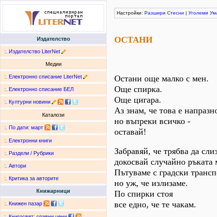
Настройки:
Разшири
Стесни
|
Уголеми
Ум
ОСТАНИ
Издателство
:.
Издателство LiterNet
Медии
:.
Електронно списание LiterNet
Остани още малко с мен.
Още спирка.
:.
Електронно списание БЕЛ
Още цигара.
:.
Културни новини
Аз знам, че това е напразн
Каталози
но въпреки всичко -
:.
По дати
:
март
оставай!
:.
Електронни книги
Забравяй, че трябва да сли
:.
Раздели / Рубрики
докосвай случайно ръката 
:.
Автори
Пътуваме с градски трансп
:.
Критика за авторите
но уж, че излизаме.
Книжарници
По спирки стоя
все едно, че те чакам.
:.
Книжен пазар
:.
Книгосвят: сравни цени