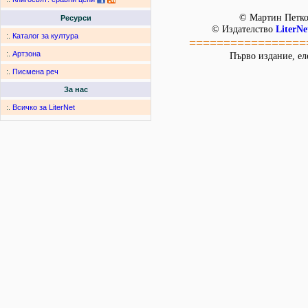
© Мартин Петко
Ресурси
© Издателство
LiterNe
:.
Каталог за култура
=================
:.
Артзона
Първо издание, ел
:.
Писмена реч
За нас
:.
Всичко за LiterNet