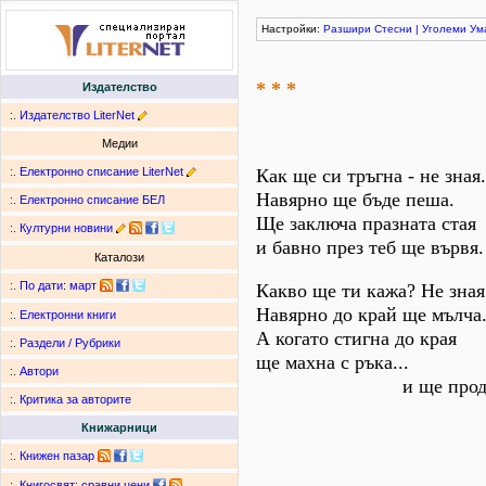
Настройки:
Разшири
Стесни
|
Уголеми
Ум
* * *
Издателство
:.
Издателство LiterNet
Медии
:.
Електронно списание LiterNet
Как ще си тръгна - не зная.
Навярно ще бъде пеша.
:.
Електронно списание БЕЛ
Ще заключа празната стая
:.
Културни новини
и бавно през теб ще вървя.
Каталози
:.
По дати
:
март
Какво ще ти кажа? Не зная
Навярно до край ще мълча
:.
Електронни книги
А когато стигна до края
:.
Раздели / Рубрики
ще махна с ръка...
:.
Автори
и ще продъл
:.
Критика за авторите
Книжарници
:.
Книжен пазар
:.
Книгосвят: сравни цени