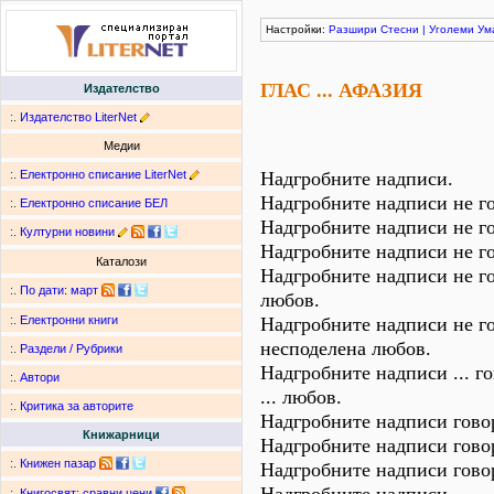
Настройки:
Разшири
Стесни
|
Уголеми
Ум
ГЛАС ... АФАЗИЯ
Издателство
:.
Издателство LiterNet
Медии
:.
Електронно списание LiterNet
Надгробните надписи.
Надгробните надписи не го
:.
Електронно списание БЕЛ
Надгробните надписи не г
:.
Културни новини
Надгробните надписи не го
Каталози
Надгробните надписи не го
:.
По дати
:
март
любов.
Надгробните надписи не го
:.
Електронни книги
несподелена любов.
:.
Раздели / Рубрики
Надгробните надписи ... го
:.
Автори
... любов.
:.
Критика за авторите
Надгробните надписи говор
Книжарници
Надгробните надписи говор
:.
Книжен пазар
Надгробните надписи гово
:.
Книгосвят: сравни цени