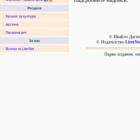
Надгробните надписи.
Ресурси
:.
Каталог за култура
:.
Артзона
:.
Писмена реч
© Ивайло Дагне
За нас
© Издателство
LiterNe
=================
:.
Всичко за LiterNet
Първо издание, ел