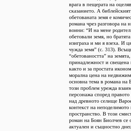
врага в пещерата на оцеля
сказанието. А библейският
обетованата земя е комиче
романа чрез разговора на 
воини: “И на мене родител
обетовали земя, но братята
изиграха и ми я взеха. И ц
чужда земя” (с. 313). Всъ
“обетоваността” на земята,
принадлежност и свещена 
както и за простата иконо
морална цена на недвижим
основна тема в романа на
този проблем урежда взаи
персонажа според правото 
над древното селище Варо
контекст на неподелимото
пространство. В този смис
роман на Боян Биолчев се 
актуален и същностно днеш