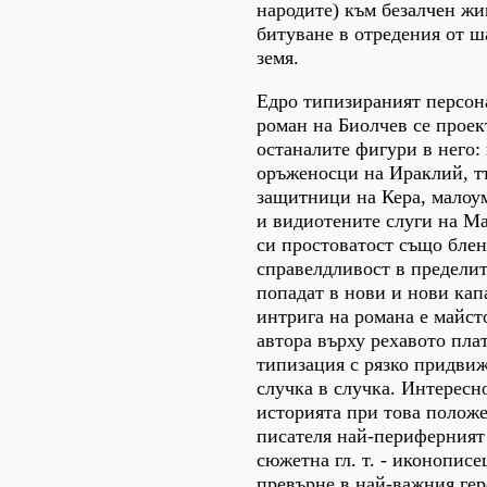
народите) към безалчен жи
битуване в отредения от ш
земя.
Едро типизираният персон
роман на Биолчев се проек
останалите фигури в него:
оръженосци на Ираклий, т
защитници на Кера, малоу
и видиотените слуги на Ма
си простоватост също бле
справелдливост в пределит
попадат в нови и нови кап
интрига на романа е майст
автора върху рехавото пла
типизация с рязко придвиж
случка в случка. Интересн
историята при това положе
писателя най-периферният
сюжетна гл. т. - иконописе
превърне в най-важния ге