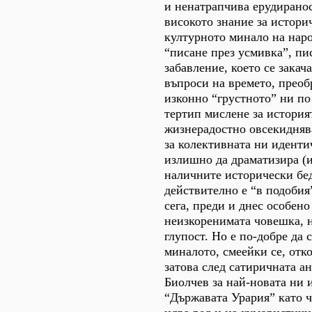
и ненатрапчива ерудиранос
високото знание за истори
културното минало на наро
“писане през усмивка”, пи
забавление, което се закач
въпроси на времето, прео
изконно “грустното” ни по
тертип мислене за история
жизнерадостно овсекидняв
за колективната ни иденти
излишно да драматизира (и
наличните исторически бед
действително е “в подобия
сега, преди и днес особен
неизкоренимата човешка, 
глупост. Но е по-добре да 
миналото, смеейки се, отк
затова след сатиричната а
Биолчев за най-новата ни 
“Държавата Урария” като ч