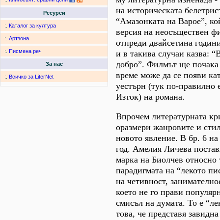
на историческата белетрис
Ресурси
“Амазонката на Варое”, ко
:.
Каталог за култура
версия на неосъществен ф
:.
Артзона
отпреди двайсетина години
:.
Писмена реч
и в такива случаи казва: “В
добро”. Филмът ще почака
За нас
време може да се появи ка
:.
Всичко за LiterNet
уестърн (тук по-правилно е
Изток) на романа.
Впрочем литературната кр
оразмери жанровите и сти
новото явление. В бр. 6 на 
год. Амелия Личева постав
марка на Биолчев относно 
парадигмата на “лекото пи
на четивност, занимателно
което не го прави популяр
смисъл на думата. То е “ле
това, че представя завидна