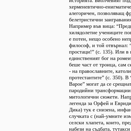
историята. Биолчевият подх
херменевтично-енигматиче
алегоричен, позволяващ ф
белетристични заигравания
Например във вица: “Пред
хилядолетие учениците по
е потен, нещо особено неп
философ, и той отвърнал: 
простаци!” (с. 135). Или в
единственият бог на ромеи
беше част от троица, сам с
- на православните, катол
протестантите” (с. 350). В
Варое” могат да се срещна
пародийни трансформации 
митологични сюжети. Напр
легенда за Орфей и Евриди
Дика) тук е снизена, инфа
случката с (най-умните из
селски хлапета, които, пр
набези на съдбата, тутакси