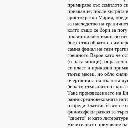
примирява със семплото с
призвание; после хитрата 
аристократка Мария, обед
за наследство на гранично
която също се бори за пог
провинциален имот, но не
богатство обратно в импер
самия финал на тази траги
грешното Варое като че ос
(и наследници), опразнено
си власт и приказна прим
тънък месец, но обло сиян
очертанията на пълната лу
бе като отмъкнато от кръга 
Така произведението на Би
ранносредновековната ист
отпреди Златния й век се 
философски разказ за търсе
“своето” и като литературн
мъчителното приучване на 